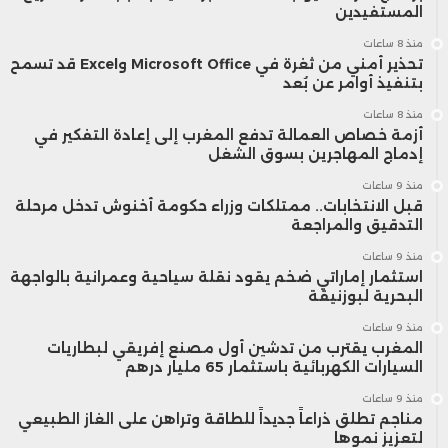
المستفيدين
منذ 8 ساعات
تحذير أمني من ثغرة في Microsoft Office وExcel قد تسمح
بتنفيذ أوامر عن بُعد
منذ 8 ساعات
أزمة خصاص العمالة تدفع المغرب إلى إعادة التفكير في
إدماج المهاجرين بسوق الشغل
منذ 9 ساعات
قبل الانتخابات.. ممتلكات وزراء حكومة أخنوش تدخل مرحلة
التدقيق والمراجعة
منذ 9 ساعات
استثمار إماراتي ضخم يقود نقلة سياحية وعمرانية بالواجهة
البحرية لبوزنيقة
منذ 9 ساعات
المغرب يقترب من تدشين أول مصنع إفريقي لبطاريات
السيارات الكهربائية باستثمار 65 مليار درهم
منذ 9 ساعات
مناجم تطلق ذراعاً جديداً للطاقة وتراهن على الغاز الطبيعي
لتعزيز نموها