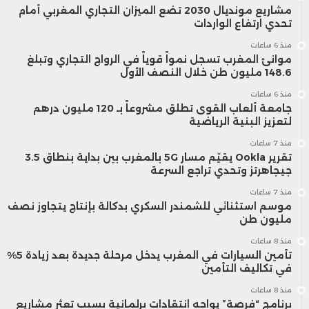
مشاريع مونديال 2030 تضع الميزان التجاري المغربي أمام
تحدي ارتفاع الواردات
منذ 6 ساعات
موانئ المغرب تسجل نمواً قوياً في الرواج التجاري وتبلغ
148.6 مليون طن خلال النصف الأول
منذ 6 ساعات
جامعة ألعاب القوى تطلق مشروعاً بـ 120 مليون درهم
لتعزيز البنية الرياضية
منذ 7 ساعات
تقرير Ookla يقيّم مسار 5G بالمغرب بين بداية بنطاق 3.5
جيجاهرتز وتحدي تراجع السرعة
منذ 7 ساعات
موسم استثنائي للشمندر السكري بدكالة بإنتاج يتجاوز نصف
مليون طن
منذ 8 ساعات
تأمين السيارات في المغرب يدخل مرحلة جديدة بعد زيادة 5%
في تكاليف التأمين
منذ 8 ساعات
برنامج “فرصة” يواجه انتقادات برلمانية بسبب تعثر مشاريع