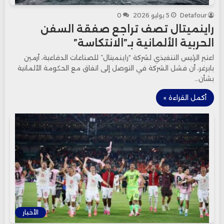
Detafour
5 يوليو 2026
0
راينميتال تصف تراجع صفقة السفن
الحربية الألمانية بـ”الانتكاسة”
اعتبر الرئيس التنفيذي لشركة “راينميتال” للصناعات الدفاعية، أرمين
بابرغر، أن فشل الشركة في التوصل إلى اتفاق مع الحكومة الألمانية
بشأن…
أكمل القراءة »
الأخبار