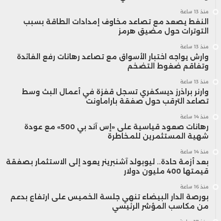
منذ 13 ساعة
النفط يصعد مع تصاعد مخاوف إمدادات الطاقة بسبب
التوترات حول مضيق هرمز
منذ 13 ساعة
وارش يواجه اختبار الأسواق مع تصاعد رهانات رفع الفائدة
وتفاقم ضغوط التضخم
منذ 13 ساعة
وارنر براذرز ديسكفري تسجل قفزة في أعمال البث وسط
تصاعد الترقب حول صفقة باراماونت
منذ 14 ساعة
رهانات صعود قياسية على «إس آند بي 500» مع عودة
شهية المستثمرين للمخاطرة
منذ 14 ساعة
بعد أزمة حادة.. ليوبولد آشنبرينر يعود إلى الاستثمار بصفقة
قيمتها 400 مليون دولار
منذ 16 ساعة
بورصة الدار البيضاء تنهي جلسة الخميس على ارتفاع بدعم
من مكاسب المؤشر الرئيسي