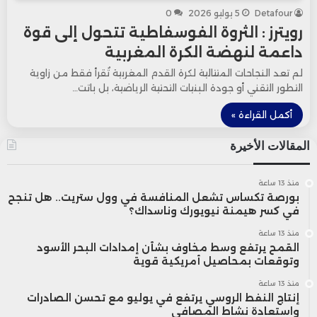
Detafour
5 يوليو 2026
0
رويترز : الثروة الفوسفاطية تتحول إلى قوة
داعمة لنهضة الكرة المغربية
لم تعد النجاحات المتتالية لكرة القدم المغربية تُقرأ فقط من زاوية
التطور التقني أو جودة البنيات التحتية الرياضية، بل باتت…
أكمل القراءة »
المقالات الأخيرة
منذ 13 ساعة
بورصة تكساس تشعل المنافسة في وول ستريت.. هل تنجح
في كسر هيمنة نيويورك وناسداك؟
منذ 13 ساعة
القمح يرتفع وسط مخاوف بشأن إمدادات البحر الأسود
وتوقعات بمحاصيل أمريكية قوية
منذ 13 ساعة
إنتاج النفط الروسي يرتفع في يوليو مع تحسن الصادرات
واستعادة نشاط المصافي