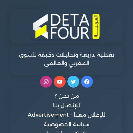
تغطية سريعة وتحليلات دقيقة للسوق
المغربي والعالمي
فيسبوك
تويتر
يوتيوب
انستقرام
من نحن ؟
للإتصال بنا
للإعلان معنا – Advertisement
سياسة الخصوصية