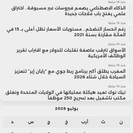
منذ 19 ساعة
الذكاء الاصطناعي يصمم فيروسات غير مسبوقة.. اختراق
علمي يفتح باب علاجات جديدة
منذ 19 ساعة
رغم انحسار التضخم.. مستويات الأسعار تظل أعلى بـ 15 في
المائة مقارنة بسنة 2021
منذ 19 ساعة
الأسواق تترقب عاصفة تقلبات للدولار مع اقتراب تقرير
الوظائف الأمريكية
منذ 19 ساعة
المغرب يطلق أكبر برنامج ربط جوي مع “رايان إير” لتعزيز
السياحة خلال شتاء 2026
منذ 19 ساعة
تيك توك تعيد هيكلة عملياتها في الولايات المتحدة وتغلق
مكتب ناشفيل بعد تسريح 250 موظفاً
يوليو 2026
ن
ث
أرب
خ
ج
س
د