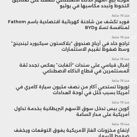
موجة بيع أسهم الذكاء الاصطناعي تضغط على صناديق
التحوط وتبدد مكاسبها في يوليو
منذ 18 ساعة
فورد تكشف عن شاحنة كهربائية اقتصادية باسم Fathom
لمنافسة تسلا وBYD
منذ 18 ساعة
تراجع حاد في أرباح صندوق “بلاكستون سيكيورد ليندينج”
وسط ضغوط تقييم الاستثمارات
منذ 18 ساعة
إقبال قياسي على سندات “ألفابت” يعكس تجدد ثقة
المستثمرين في قطاع الذكاء الاصطناعي
منذ 18 ساعة
تويوتا تستدعي أكثر من نصف مليون سيارة كامري في
أمريكا بسبب خلل في لوحة العدادات
منذ 18 ساعة
كوين بيس تدخل سوق الأسهم البريطانية بخدمة تداول
أمريكية على مدار الساعة
منذ 18 ساعة
ارتفاع مخزونات الغاز الأمريكية يفوق التوقعات ويخفف
ضغوط الأسعار