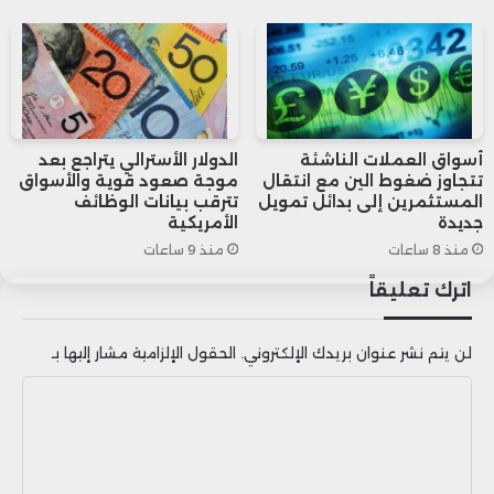
للبقاء على أسعار الفائدة عند
المستويات الحالية، وهو ما أثار المخاوف
بشأن توقف تشديد السياسة النقدية وزاد
من ضغوطات التضخم.
أسواق العملات الناشئة
الدولار الأسترالي يتراجع بعد
تتجاوز ضغوط الين مع انتقال
موجة صعود قوية والأسواق
المستثمرين إلى بدائل تمويل
تترقب بيانات الوظائف
وعلى صعيد تداولات سوق العملات،
جديدة
الأمريكية
منذ 8 ساعات
منذ 9 ساعات
سجل مؤشر الدولار الأمريكي انخفاضًا
اترك تعليقاً
بنسبة 0.18% ليصل إلى 105.02 نقطة.
لن يتم نشر عنوان بريدك الإلكتروني.
الحقول الإلزامية مشار إليها بـ
ا
ل
ت
ع