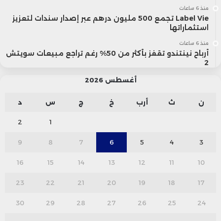
منذ 6 ساعات
Label Vie تجمع 500 مليون درهم عبر إصدار سندات لتعزيز
استثماراتها
منذ 6 ساعات
أرباح نينتندو تقفز بأكثر من 50% رغم تراجع مبيعات سويتش
2
أغسطس 2026
ن
ث
أرب
خ
ج
س
د
2
1
9
8
7
6
5
4
3
16
15
14
13
12
11
10
23
22
21
20
19
18
17
30
29
28
27
26
25
24