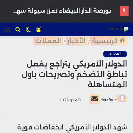
تسجيل
الوضع
للبحث
الق
الدخول
المظلم
الرئيسية
الأخبار
العملات
/
/
العملات
الدولار الأمريكي يتراجع بفعل
تباطؤ التضخم وتصريحات باول
المتساهلة
أرسل
detafour
14 مايو 2024
بريدا
إلكترونيا
شهد الدولار الأمريكي انخفاضات قوية