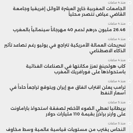
منذ 4 ساعات
الجامعات المغربية خارج العشرة الأوائل إفريقيا وجامعة
القاضي عياض تتصدر محلياً
منذ 4 ساعات
26.46 مليون درهم لدعم 40 مهرجاناً سينمائياً بالمغرب
منذ 4 ساعات
تسريحات العمالة الأمريكية تتراجع في يوليو رغم تصاعد تأثير
الذكاء الاصطناعي
منذ 4 ساعات
كاب هولدينغ تعزز مكانتها في الصناعات الغذائية
باستحواذها على فورافريك المغرب
منذ 4 ساعات
ترامب يعلن اقتراب اتفاق مع إيران ويتوقع تراجعاً حاداً في
أسعار النفط
منذ 5 ساعات
بريطانيا تعطي الضوء الأخضر لصفقة استحواذ باراماونت
على وارنر براذرز بقيمة 110 مليارات دولار
منذ 5 ساعات
النحاس يقترب من مستويات قياسية عالمية وسط مخاوف