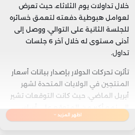
خلال تداولات يوم الثلاثاء، حيث تعرض
لعوامل هبوطية دفعته لتعمق خسائره
للجلسة الثانية على التوالي، ووصل إلى
أدنى مستوى له خلال آخر 6 جلسات
تداول.
تأثرت تحركات الدولار بإصدار بيانات أسعار
المنتجين في الولايات المتحدة لشهر
أبريل الماضي، حيث كانت التوقعات تشير
إلى نمو أكبر من المتوقع على أساس
اظهر المزيد
شهري، ولكن المراجعة الهبوطية لبيانات
شهر مارس عززت احتمالات تباطؤ التضخم