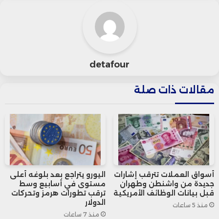
في الولايات المتحدة.
وأظهرت البيانات أن مؤشر أسعار
المستهلكين السنوي نما بنسبة 2.2%
detafour
ومؤشر أسعار المستهلكين الأساسي
مقالات ذات صلة
بنسبة 2.4%، مما عزز الانخفاضات في
تداولات الدولار.
بالإضافة إلى ذلك، كانت تصريحات محافظ
الاحتياطي الفيدرالي الأمريكي جيروم باول
أسواق العملات تترقب إشارات
اليورو يتراجع بعد بلوغه أعلى
جديدة من واشنطن وطهران
مستوى في أسابيع وسط
أحد العوامل التي دفعت الدولار للهبوط
قبل بيانات الوظائف الأمريكية
ترقب تطورات هرمز وتحركات
الدولار
منذ 5 ساعات
بوتيرة ملحوظة، حيث أبدى باول استعدادًا
منذ 7 ساعات