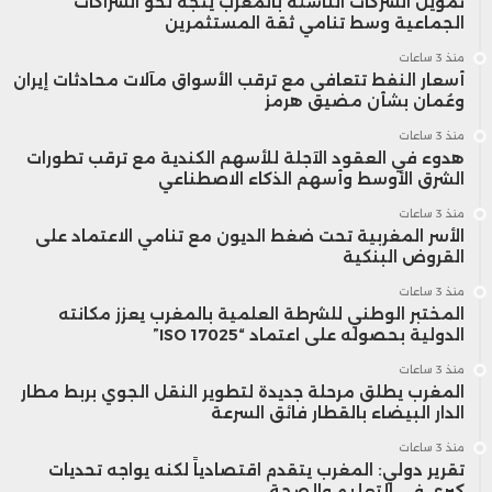
تمويل الشركات الناشئة بالمغرب يتجه نحو الشراكات
الجماعية وسط تنامي ثقة المستثمرين
منذ 3 ساعات
أسعار النفط تتعافى مع ترقب الأسواق مآلات محادثات إيران
وعُمان بشأن مضيق هرمز
منذ 3 ساعات
هدوء في العقود الآجلة للأسهم الكندية مع ترقب تطورات
الشرق الأوسط وأسهم الذكاء الاصطناعي
منذ 3 ساعات
الأسر المغربية تحت ضغط الديون مع تنامي الاعتماد على
القروض البنكية
منذ 3 ساعات
المختبر الوطني للشرطة العلمية بالمغرب يعزز مكانته
الدولية بحصوله على اعتماد “ISO 17025”
منذ 3 ساعات
المغرب يطلق مرحلة جديدة لتطوير النقل الجوي بربط مطار
الدار البيضاء بالقطار فائق السرعة
منذ 3 ساعات
تقرير دولي: المغرب يتقدم اقتصادياً لكنه يواجه تحديات
كبرى في التعليم والصحة