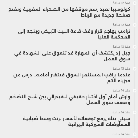
منذ 12 ساعة
عبر هيئة التوظيف الجماعي العقاري بقيمة
كولومبيا تعيد رسم موقفها من الصحراء المغربية وتفتح
صفحة جديدة مع الرباط
500 مليون درهم، في خطوة تعكس تطور
منذ 12 ساعة
ترامب يهاجم قرار وقف قاعة البيت الأبيض ويتجه إلى
البنية المالية للسوق المغربية وتنويع
المحكمة العليا
أدواته الاستثمارية.
منذ 13 ساعة
جيل زد يكتشف أن المهارة قد تتفوق على الشهادة في
سوق العمل
أما على مستوى سوق الأسهم، فقد بلغت
منذ 13 ساعة
عندما يراقب المستثمر السوق فيتغير أمامه.. درس من
الأموال المجمعة عبر عمليات الاكتتاب 10,4
فيزياء الكم
مليارات درهم خلال 2025، مدفوعة أساساً
منذ 14 ساعة
وارش أمام أول اختبار حقيقي للفيدرالي بين شبح التضخم
بإدراج ثلاث شركات هي Vicenne وCash Plus
وضعف سوق العمل
منذ 14 ساعة
وSGTM.
سيتي بنك يرفع توقعاته لأسعار برنت وسط ضبابية
المفاوضات الأميركية الإيرانية
وقد تمكنت هذه العمليات من تعبئة نحو
منذ 14 ساعة