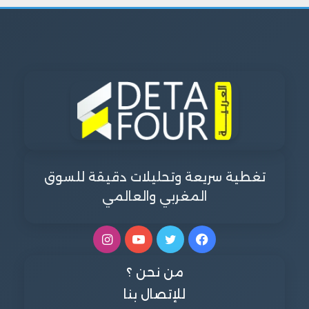
تغطية سريعة وتحليلات دقيقة للسوق
المغربي والعالمي
فيسبوك
تويتر
يوتيوب
انستقرام
من نحن ؟
للإتصال بنا