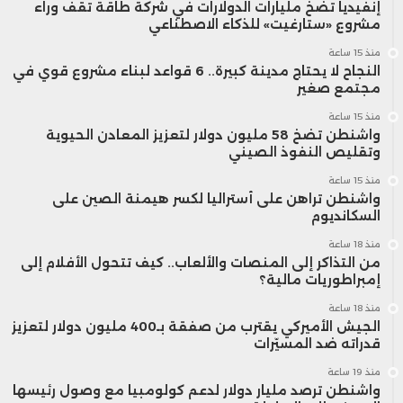
إنفيديا تضخ مليارات الدولارات في شركة طاقة تقف وراء
6,1 مليارات درهم بشكل مباشر، مع
مشروع «ستارغيت» للذكاء الاصطناعي
منذ 15 ساعة
مساهمتها في توسيع قاعدة المستثمرين
النجاح لا يحتاج مدينة كبيرة.. 6 قواعد لبناء مشروع قوي في
مجتمع صغير
وتعزيز جاذبية بورصة الدار البيضاء، التي باتت
منذ 15 ساعة
تستقطب اهتماماً متزايداً من فئات جديدة
واشنطن تضخ 58 مليون دولار لتعزيز المعادن الحيوية
وتقليص النفوذ الصيني
من المدخرين الباحثين عن فرص استثمارية
منذ 15 ساعة
واشنطن تراهن على أستراليا لكسر هيمنة الصين على
في السوق المالية.
السكانديوم
منذ 18 ساعة
من التذاكر إلى المنصات والألعاب.. كيف تتحول الأفلام إلى
إمبراطوريات مالية؟
منذ 18 ساعة
الجيش الأميركي يقترب من صفقة بـ400 مليون دولار لتعزيز
قدراته ضد المسيّرات
منذ 19 ساعة
واشنطن ترصد مليار دولار لدعم كولومبيا مع وصول رئيسها