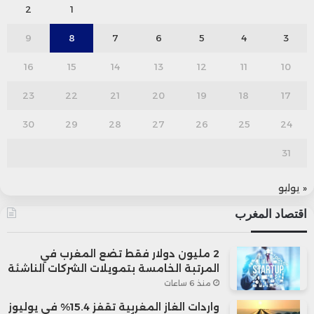
2
1
9
8
7
6
5
4
3
16
15
14
13
12
11
10
23
22
21
20
19
18
17
30
29
28
27
26
25
24
31
« يوليو
اقتصاد المغرب
2 مليون دولار فقط تضع المغرب في
المرتبة الخامسة بتمويلات الشركات الناشئة
منذ 6 ساعات
واردات الغاز المغربية تقفز 15.4% في يوليوز