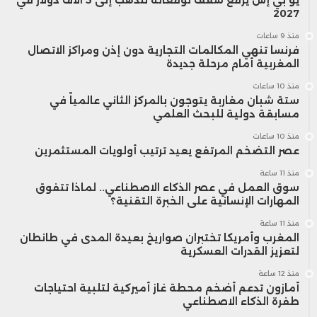
2027
درهم سنة 2024، أي بزيادة بلغت 28,8 في
منذ 9 ساعات
المائة، ما يعكس توسعاً في الاعتماد على
فرنسا تنهي المكالمات التجارية دون إذن ومراكز الاتصال
المغربية أمام مرحلة جديدة
أدوات التمويل البديلة.
منذ 10 ساعات
ستة شبان مغاربة يتوجون بالمركز الثاني عالمياً في
مسابقة دولية للبحث العلمي
وتصدرت سندات الدين القابلة للتداول قائمة
منذ 10 ساعات
أدوات التمويل بحجم 66 مليار درهم، أي ما
عصر التضخم المرتفع يعيد ترتيب أولويات المستثمرين
منذ 11 ساعة
يعادل 49,5 في المائة من إجمالي
سوق العمل في عصر الذكاء الاصطناعي.. لماذا تتفوق
المهارات الإنسانية على الخبرة التقنية؟
التمويلات، تليها سندات الشركات بقيمة 51
منذ 11 ساعة
مليار درهم، ثم صناديق التسنيد التي جمعت
المغرب وأمريكا تختبران صواريخ بعيدة المدى في طانطان
لتعزيز القدرات العسكرية
حوالي 16 مليار درهم.
منذ 12 ساعة
أمازون تدعم أضخم محطة غاز أميركية لتلبية احتياجات
طفرة الذكاء الاصطناعي
كما سجلت السنة نفسها أول تجربة تمويل