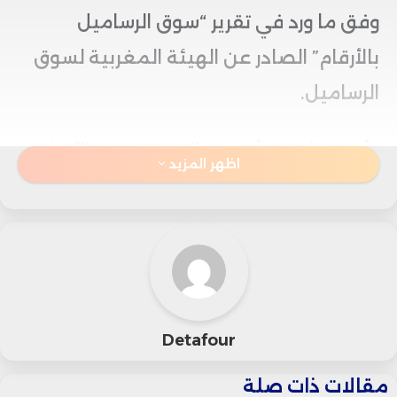
وفق ما ورد في تقرير “سوق الرساميل
بالأرقام” الصادر عن الهيئة المغربية لسوق
الرساميل.
وأوضح التقرير أن عدد المستثمرين الأفراد
اظهر المزيد
النشطين لدى شركات البورصة ارتفع بشكل
حاد من 11 ألفاً و931 مستثمراً سنة 2024 إلى
32 ألفاً و2 مستثمر سنة 2025، بزيادة بلغت
168 في المائة خلال عام واحد فقط، ما جعل
هذه الفئة تمثل حوالي 91 في المائة من
Detafour
إجمالي زبناء شركات الوساطة.
مقالات ذات صلة