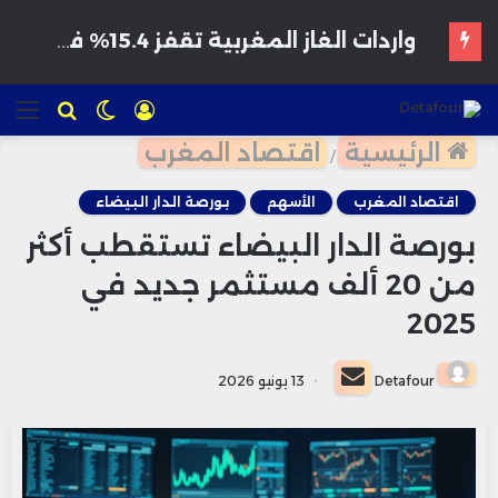
هواتف مخترقة تغزو الأسواق المغربية بأسعار مغرية وتحذيرات من برمجيات تجسس
تسجيل
الوضع
للبحث
الق
الدخول
المظلم
الرئيسية
اقتصاد المغرب
/
اقتصاد المغرب
الأسهم
بورصة الدار البيضاء
بورصة الدار البيضاء تستقطب أكثر
من 20 ألف مستثمر جديد في
2025
أرسل
Detafour
13 يونيو 2026
بريدا
إلكترونيا