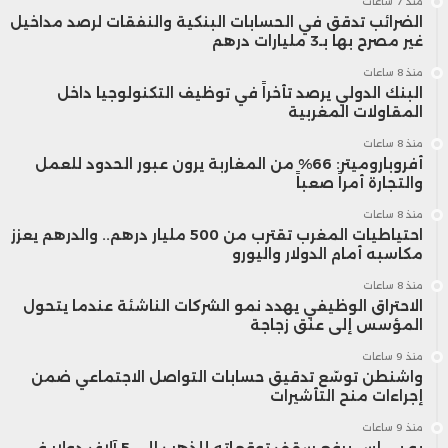
منذ 7 ساعات
الضرائب تدقق في الحسابات البنكية والنفقات لرصد مداخيل
غير مصرح بها بـ3 مليارات درهم
أما المستثمرون الأجانب، فقد حافظوا على
منذ 8 ساعات
حضور مستقر في حدود 5 في المائة من
البنك الدولي يرصد تأخراً في توظيف التكنولوجيا داخل
المقاولات المغربية
حجم المعاملات، في حين بلغت حصة
منذ 8 ساعات
أفروباروميتر: 66% من المغاربة يرون عبور الحدود للعمل
الرسملة المملوكة للأجانب والمغاربة
والتجارة أمراً صعباً
المقيمين بالخارج 21,2 في المائة، مع تركيز
منذ 8 ساعات
احتياطيات المغرب تقترب من 500 مليار درهم.. والدرهم يعزز
واضح على الاستثمارات ذات الطابع
مكاسبه أمام الدولار واليورو
الاستراتيجي طويل الأمد.
منذ 8 ساعات
الاحتراق الوظيفي يهدد نمو الشركات الناشئة عندما يتحول
المؤسس إلى عنق زجاجة
وفي ما يتعلق بسوق الدين الخاص، كشف
منذ 9 ساعات
واشنطن توسّع تدقيق حسابات التواصل الاجتماعي ضمن
التقرير عن ارتفاع التمويلات المعبأة إلى 134
إجراءات منح التأشيرات
منذ 9 ساعات
مليار درهم خلال 2025، مقابل 104 مليارات
يو بي إس يرفع سقف توقعاته للذهب إلى 5 آلاف دولار في