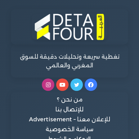
تغطية سريعة وتحليلات دقيقة للسوق
المغربي والعالمي
فيسبوك
تويتر
يوتيوب
انستقرام
من نحن ؟
للإتصال بنا
للإعلان معنا – Advertisement
سياسة الخصوصية