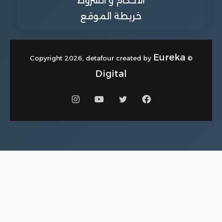
الاحكام و الشروط
خريطة الموقع
Eureka
© Copyright 2026, detafour created by
Digital
فيسبوك
تويتر
يوتيوب
انستقرام