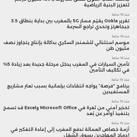
لتعزيز البنية الرياضية
منذ 18 ساعة
تقرير Ookla يقيّم مسار 5G بالمغرب بين بداية بنطاق 3.5
جيجاهرتز وتحدي تراجع السرعة
منذ 18 ساعة
موسم استثنائي للشمندر السكري بدكالة بإنتاج يتجاوز نصف
مليون طن
منذ 18 ساعة
تأمين السيارات في المغرب يدخل مرحلة جديدة بعد زيادة 5%
في تكاليف التأمين
منذ 19 ساعة
برنامج “فرصة” يواجه انتقادات برلمانية بسبب تعثر مشاريع
المستفيدين
منذ 19 ساعة
تحذير أمني من ثغرة في Microsoft Office وExcel قد تسمح
بتنفيذ أوامر عن بُعد
منذ 19 ساعة
أزمة خصاص العمالة تدفع المغرب إلى إعادة التفكير في
إدماج المهاجرين بسوق الشغل