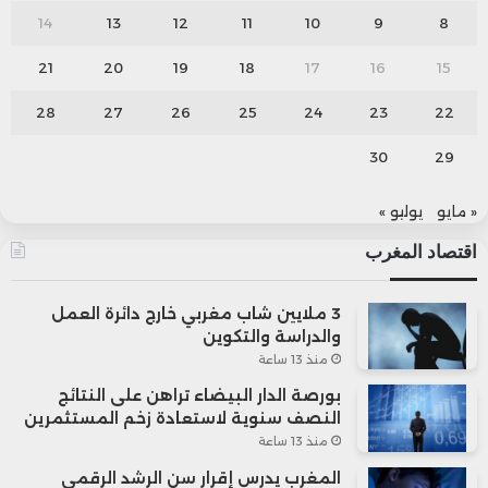
14
13
12
11
10
9
8
21
20
19
18
17
16
15
28
27
26
25
24
23
22
30
29
« مايو
يوليو »
اقتصاد المغرب
3 ملايين شاب مغربي خارج دائرة العمل
والدراسة والتكوين
منذ 13 ساعة
بورصة الدار البيضاء تراهن على النتائج
النصف سنوية لاستعادة زخم المستثمرين
منذ 13 ساعة
المغرب يدرس إقرار سن الرشد الرقمي