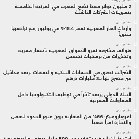
منذ يوم واحد
2 مليون دولار فقط تضع المغرب في المرتبة الخامسة
بتمويلات الشركات الناشئة
منذ يومين
واردات الغاز المغربية تقفز 15.4% في يوليوز رغم تراجعها
سنوياً
منذ يومين
هواتف مخترقة تغزو الأسواق المغربية بأسعار مغرية
وتحذيرات من برمجيات تجسس
منذ يومين
الضرائب تدقق في الحسابات البنكية والنفقات لرصد مداخيل
غير مصرح بها بـ3 مليارات درهم
منذ يومين
البنك الدولي يرصد تأخراً في توظيف التكنولوجيا داخل
المقاولات المغربية
منذ يومين
أفروباروميتر: 66% من المغاربة يرون عبور الحدود للعمل
والتجارة أمراً صعباً
منذ يومين
احتياطيات المغرب تقترب من 500 مليار درهم.. والدرهم يعزز