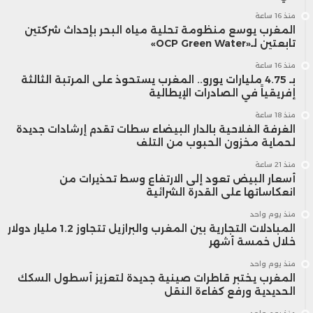
منذ 16 ساعة
المغرب يوسع منظومة تحلية مياه البحر بإحداث شركتين
تابعتين لـ«OCP Green Water»
منذ 16 ساعة
بـ 4.75 مليارات يورو.. المغرب يستحوذ على المرتبة الثالثة
إفريقياً في الصادرات الإيطالية
منذ 18 ساعة
الغرفة الفلاحية بالدار البيضاء سطات تقدم إرشادات جديدة
لحماية مخزون الحبوب من التلف
منذ 21 ساعة
أسعار البيض تعود إلى الارتفاع وسط تحذيرات من
انعكاساتها على القدرة الشرائية
منذ يوم واحد
المبادلات التجارية بين المغرب والبرازيل تتجاوز 1.2 مليار دولار
خلال خمسة أشهر
منذ يوم واحد
المغرب يختبر قاطرات صينية جديدة لتعزيز أسطول السكك
الحديدية ورفع كفاءة النقل