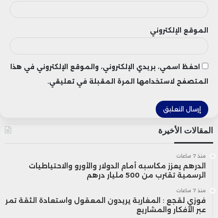
أما الذرة، فقد بقيت تحت تأثير توقعات بزيادة
الموقع الإلكتروني
المعروض العالمي، خاصة بعد رفع تقديرات
الإنتاج في كل من البرازيل والأرجنتين، إلى جانب
احفظ اسمي، بريدي الإلكتروني، والموقع الإلكتروني في هذا
ارتفاع توقعات المخزونات العالمية بنهاية
المتصفح لاستخدامها المرة المقبلة في تعليقي.
الموسم التسويقي المقبل، وهو ما حدّ من فرص
صعود الأسعار.
المقالات الأخيرة
وتشير المعطيات الحالية إلى أن أسواق الحبوب
منذ 7 ساعات
الدرهم يعزز مكاسبه أمام الدولار والأورو والاحتياطيات
ستظل خلال الأسابيع المقبلة رهينة تطورات
الرسمية تقترب من 500 مليار درهم
الطقس في الولايات المتحدة، إلى جانب حجم
منذ 7 ساعات
فوزي لقجع : المغاربة يريدون المعقول واستعادة الثقة تمر
الإنتاج المتوقع في أمريكا الجنوبية، في وقت
عبر الأفكار والمشاريع