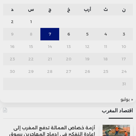
ن
ث
أرب
خ
ج
س
د
2
1
9
8
7
6
5
4
3
16
15
14
13
12
11
10
23
22
21
20
19
18
17
30
29
28
27
26
25
24
31
« يوليو
اقتصاد المغرب
أزمة خصاص العمالة تدفع المغرب إلى
إعادة التفكير في إدماج المهاجرين بسوق