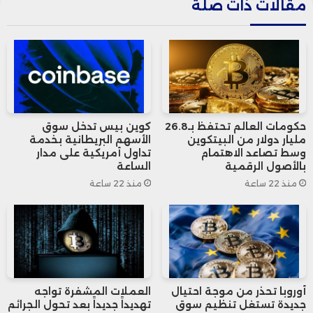
مقالات ذات صلة
وأظهرت أحدث الإفصاحات المالية أن القيمة
الإجمالية لأصول الشركة وصلت إلى نحو 11.1
مليار دولار، موزعة بين العملات المشفرة
والسيولة النقدية والأوراق المالية القابلة
حكومات العالم تحتفظ بـ26.8
كوين بيس تدخل سوق
مليار دولار من البيتكوين
الأسهم البريطانية بخدمة
للتداول، إلى جانب استثمارات أخرى. كما تضم
وسط تصاعد الاهتمام
تداول أمريكية على مدار
بالأصول الرقمية
الساعة
محفظتها 206 عملات بيتكوين، إضافة إلى ما
منذ 22 ساعة
منذ 22 ساعة
يقارب 527 مليون دولار من النقد والأوراق
المالية، فضلاً عن حصص استثمارية في
شركتي Beast Industries وEightco
Holdings.
أوروبا تحذر من موجة احتيال
العملات المشفرة تواجه
جديدة تستغل تنظيم سوق
تهديداً جديداً بعد تحول الجرائم