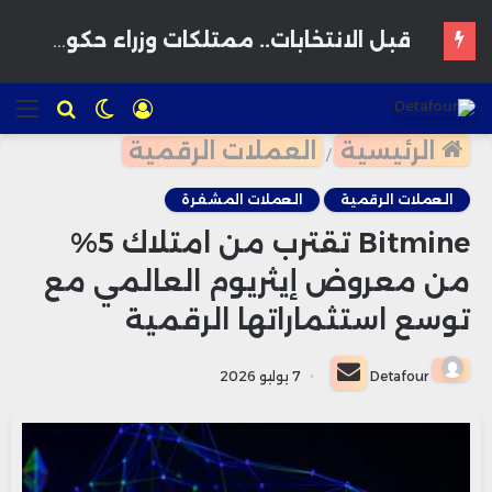
استثمار إماراتي ضخم يقود نقلة سياحية وعمرانية بالواجهة البحرية لبوزنيقة
تسجيل
الوضع
للبحث
الق
الدخول
المظلم
الرئيسية
العملات الرقمية
/
العملات الرقمية
العملات المشفرة
Bitmine تقترب من امتلاك 5%
من معروض إيثريوم العالمي مع
توسع استثماراتها الرقمية
أرسل
Detafour
7 يوليو 2026
بريدا
إلكترونيا