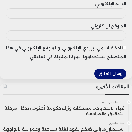
شبكة إيثريوم، مشيرًا إلى أن وجود إطار
البريد الإلكتروني
تنظيمي أكثر وضوحًا قد يسرع تبني تطبيقات
العقود الذكية ويوسع استخدام الأصول
الموقع الإلكتروني
الرقمية في قطاعات المدفوعات والخدمات
المالية.
احفظ اسمي، بريدي الإلكتروني، والموقع الإلكتروني في هذا
المتصفح لاستخدامها المرة المقبلة في تعليقي.
وأشار لي أيضًا إلى أن شبكات Layer 2 المبنية
على إيثريوم أصبحت تعالج بالفعل معاملات
المقالات الأخيرة
عملة USDC لصالح شركات عالمية مثل
Shopify وVisa، وهو ما يعكس اتساع
منذ ساعة واحدة
قبل الانتخابات.. ممتلكات وزراء حكومة أخنوش تدخل مرحلة
الاستخدام المؤسسي للبنية التحتية التي
التدقيق والمراجعة
منذ ساعتين
توفرها الشبكة.
استثمار إماراتي ضخم يقود نقلة سياحية وعمرانية بالواجهة