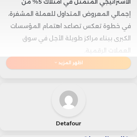
الاستراتيجي المتمثل في امتلاك 5% من
إجمالي المعروض المتداول للعملة المشفرة،
في خطوة تعكس تصاعد اهتمام المؤسسات
الكبرى ببناء مراكز طويلة الأجل في سوق
العملات الرقمية.
اظهر المزيد
ووفقًا لبيانات الشركة، تمثل الكمية التي
تمتلكها حاليًا نحو 4.8% من إجمالي معروض
إيثريوم، الذي يقدر بنحو 120.7 مليون وحدة، ما
يرسخ مكانتها بين أكبر المستثمرين
المؤسسيين في ثاني أكبر عملة مشفرة من
Detafour
حيث القيمة السوقية.