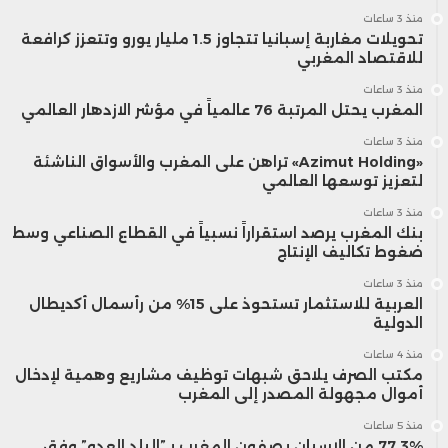
منذ 3 ساعات
تحويلات مغاربة إسبانيا تتجاوز 1.5 مليار يورو وتتعزز كرافعة
للاقتصاد المغربي
منذ 3 ساعات
المغرب يحتل المرتبة 76 عالمياً في مؤشر الازدهار العالمي
منذ 3 ساعات
«Azimut Holding» تراهن على المغرب والأسواق الناشئة
لتعزيز توسعها العالمي
منذ 3 ساعات
بنك المغرب يرصد استقراراً نسبياً في القطاع الصناعي وسط
ضغوط تكاليف الإنتاج
منذ 3 ساعات
العربية للاستثمار تستحوذ على 15% من رأسمال أكديطال
الدولية
منذ 4 ساعات
مكتب الصرف يلاحق شبهات توظيف مشاريع وهمية لإدخال
أموال مجهولة المصدر إلى المغرب
منذ 5 ساعات
77.3% من الإسبان يصفون المغرب بـ”البلد العدو” وفق