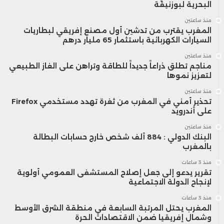
البحرية لبوزنيقة
وتطلق الشركة على خطتها الرامية إلى امتلاك
منذ ساعتين
المغرب يقترب من تدشين أول مصنع إفريقي لبطاريات
السيارات الكهربائية باستثمار 65 مليار درهم
5% من إجمالي معروض إيثريوم اسم
منذ ساعتين
“Alchemy of 5%”، بينما يرى محللون أن
مناجم تطلق ذراعاً جديداً للطاقة وتراهن على الغاز الطبيعي
لتعزيز نموها
استمرار عمليات الشراء المؤسسية بهذا الحجم
منذ ساعتين
قد يؤدي إلى تقليص الكميات المتاحة للتداول
تحذير أمني في المغرب من ثغرة تهدد مستخدمي Firefox
على أندرويد
في الأسواق، مع زيادة المخاوف بشأن تركز
منذ ساعتين
البنك الدولي : 884 ألف شخص خارج حسابات البطالة
نسبة أكبر من المعروض في أيدي عدد محدود
بالمغرب
من المستثمرين الكبار.
منذ 3 ساعات
تقرير يدعو إلى جعل إصلاح المستشفى العمومي أولوية
لإنجاح الدولة الاجتماعية
منذ 3 ساعات
المغرب يحتل المرتبة السابعة في منطقة الشرق الأوسط
وشمال إفريقيا ضمن الاقتصادات الحرة