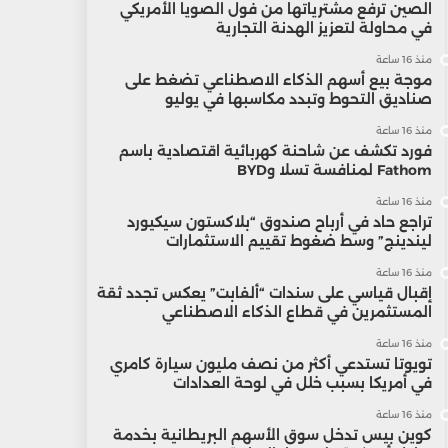
الصين ترفع مشترياتها من فول الصويا الأمريكي
في محاولة لتعزيز الهدنة التجارية
منذ 16 ساعة
موجة بيع أسهم الذكاء الاصطناعي تضغط على
صناديق التحوط وتبدد مكاسبها في يوليو
منذ 16 ساعة
فورد تكشف عن شاحنة كهربائية اقتصادية باسم
Fathom لمنافسة تسلا وBYD
منذ 16 ساعة
تراجع حاد في أرباح صندوق “بلاكستون سيكيورد
ليندينج” وسط ضغوط تقييم الاستثمارات
منذ 16 ساعة
إقبال قياسي على سندات “ألفابت” يعكس تجدد ثقة
المستثمرين في قطاع الذكاء الاصطناعي
منذ 16 ساعة
تويوتا تستدعي أكثر من نصف مليون سيارة كامري
في أمريكا بسبب خلل في لوحة العدادات
منذ 16 ساعة
كوين بيس تدخل سوق الأسهم البريطانية بخدمة