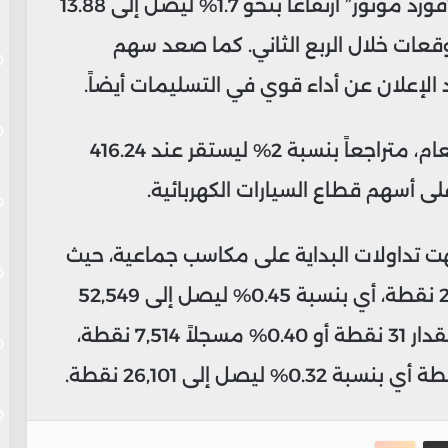
على صعيد الأسهم الفردية، سجّل سهم “فورد موتور” ارتفاعاً بنحو 1.7% ليصل إلى 13.88
وقعات خلال الربع الثاني. كما صعد سهم
في المقابل، خالف سهم “تسلا” الاتجاه العام، متراجعاً بنسبة 2% ليستقر عند 416.24
 أسهم قطاع السيارات الكهربائية.
نهت تداولات البداية على مكاسب جماعية، حيث
ارتفع مؤشر داو جونز الصناعي بمقدار 244 نقطة، أي بنسبة 0.45% ليصل إلى 52,549
نقطة. وصعد مؤشر “إس آند بي 500” بمقدار 31 نقطة أو 0.40% مسجلاً 7,514 نقطة،
ت
نجر
مشاركة عبر البريد
طباعة