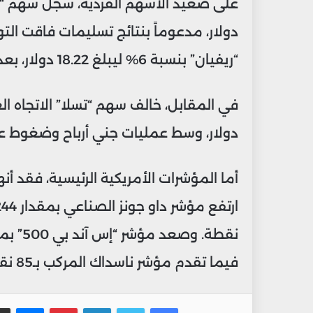
دولار، مدعوماً بنتائج تسليمات فاقت الت
“ريفيان” بنسبة 6% ليبلغ 18.22 دولار، بعد الإعلان عن أداء قوي في التسليمات أيضاً.
دولار، وسط عمليات جني أرباح وضغوط على
أما المؤشرات الأمريكية الرئيسية، فقد أ
فيما تقدم مؤشر ناسداك المركب بـ85 نقطة أي بنسبة 0.32% ليصل إلى 26,101 نقطة.
فيسبوك
تويتر
لينكدإن
بينتيريس
ماس