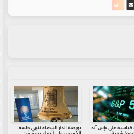
قياسية على «إس آند
بورصة الدار البيضاء تنهي جلسة
 مع عودة شهية
الخميس على ارتفاع بدعم من