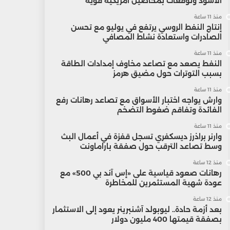
الأسود وتوقعات بمحاصيل أمريكية قوية
منذ 11 ساعة
إنتاج النفط الروسي يرتفع في يوليو مع تحسن
الصادرات واستعادة نشاط المصافي
منذ 11 ساعة
النفط يصعد مع تصاعد مخاوف إمدادات الطاقة
بسبب التوترات حول مضيق هرمز
منذ 11 ساعة
وارش يواجه اختبار الأسواق مع تصاعد رهانات رفع
الفائدة وتفاقم ضغوط التضخم
منذ 11 ساعة
وارنر براذرز ديسكفري تسجل قفزة في أعمال البث
وسط تصاعد الترقب حول صفقة باراماونت
منذ 12 ساعة
رهانات صعود قياسية على «إس آند بي 500» مع
عودة شهية المستثمرين للمخاطرة
منذ 12 ساعة
بعد أزمة حادة.. ليوبولد آشنبرينر يعود إلى الاستثمار
بصفقة قيمتها 400 مليون دولار