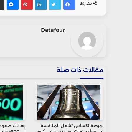
مشاركة
Detafour
مقالات ذات صلة
بورصة تكساس تشعل المنافسة
رهانات صعود 
في وول ستريت.. هل تنجح في كسر
بي 500»