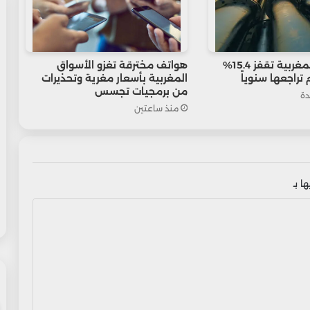
واردات الغاز المغربية تقفز 15.4%
هواتف مخترقة تغزو الأسواق
تراجعها سنوياً
المغربية بأسعار مغرية وتحذيرات
من برمجيات تجسس
دة
منذ ساعتين
ا بـ