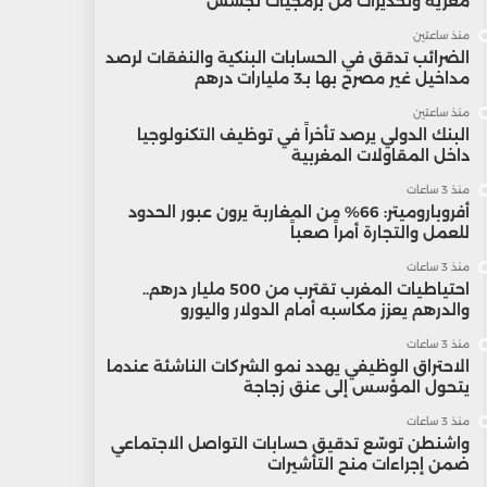
مغرية وتحذيرات من برمجيات تجسس
منذ ساعتين
الضرائب تدقق في الحسابات البنكية والنفقات لرصد
مداخيل غير مصرح بها بـ3 مليارات درهم
منذ ساعتين
البنك الدولي يرصد تأخراً في توظيف التكنولوجيا
داخل المقاولات المغربية
منذ 3 ساعات
أفروباروميتر: 66% من المغاربة يرون عبور الحدود
للعمل والتجارة أمراً صعباً
منذ 3 ساعات
احتياطيات المغرب تقترب من 500 مليار درهم..
والدرهم يعزز مكاسبه أمام الدولار واليورو
منذ 3 ساعات
الاحتراق الوظيفي يهدد نمو الشركات الناشئة عندما
يتحول المؤسس إلى عنق زجاجة
منذ 3 ساعات
واشنطن توسّع تدقيق حسابات التواصل الاجتماعي
ضمن إجراءات منح التأشيرات