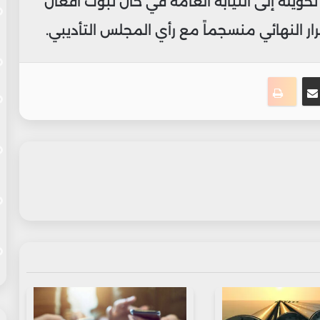
تحويله إلى النيابة العامة في حال ثبوت أفعال
رار النهائي منسجماً مع رأي المجلس التأديبي.
ت
نجر
مشاركة عبر البريد
طباعة