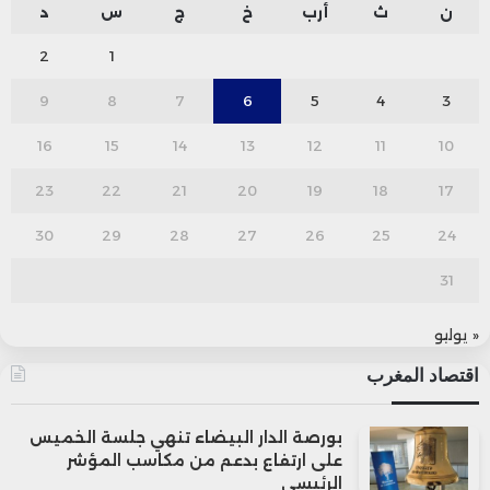
ن
ث
أرب
خ
ج
س
د
2
1
9
8
7
6
5
4
3
16
15
14
13
12
11
10
23
22
21
20
19
18
17
30
29
28
27
26
25
24
31
« يوليو
اقتصاد المغرب
بورصة الدار البيضاء تنهي جلسة الخميس
على ارتفاع بدعم من مكاسب المؤشر
الرئيسي