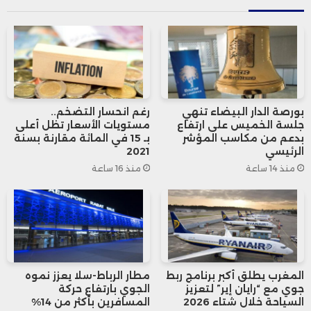
الولوج إلى الأسواق الأوروبية.
وأوضح التقرير أن هذا التوسع يأتي في ظل
ضغوط متزايدة تواجه قطاع الحمضيات في
إسرائيل، نتيجة ارتفاع تكاليف الإنتاج، وتداعيات
بورصة الدار البيضاء تنهي
رغم انحسار التضخم..
جلسة الخميس على ارتفاع
مستويات الأسعار تظل أعلى
التوترات الإقليمية، إلى جانب تأثير حملات
بدعم من مكاسب المؤشر
بـ 15 في المائة مقارنة بسنة
الرئيسي
2021
المقاطعة في بعض الأسواق الأوروبية، وهو
منذ 14 ساعة
منذ 16 ساعة
ما انعكس بشكل واضح على تنافسية
الصادرات الزراعية.
وتشير الصحيفة، التابعة لمجموعة “يديعوت
المغرب يطلق أكبر برنامج ربط
مطار الرباط-سلا يعزز نموه
أحرونوت”، إلى أن اختيار المغرب كوجهة
جوي مع “رايان إير” لتعزيز
الجوي بارتفاع حركة
السياحة خلال شتاء 2026
المسافرين بأكثر من 14%