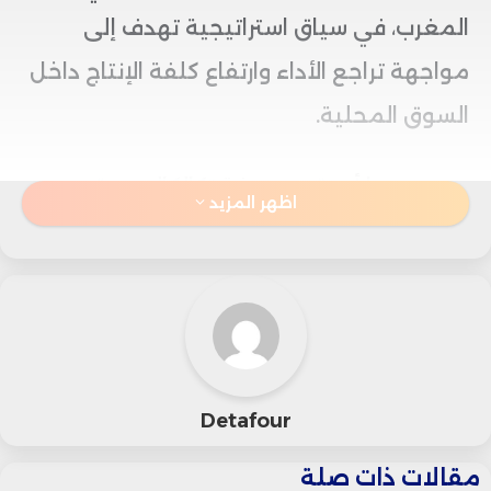
المغرب، في سياق استراتيجية تهدف إلى
مواجهة تراجع الأداء وارتفاع كلفة الإنتاج داخل
السوق المحلية.
وبحسب ما أوردته صحيفة “كالكاليست”
اظهر المزيد
الاقتصادية، فقد وقعت شركة “مهادِرين” خلال
سنة 2025 اتفاقيات تسمح لها باستغلال
وزراعة ما يقارب 5000 دونم، أي حوالي 500
هكتار داخل الأراضي المغربية، معتبرة أن
المملكة توفر شروطاً استثمارية أكثر جاذبية
Detafour
من حيث انخفاض تكاليف الإنتاج وسهولة
مقالات ذات صلة