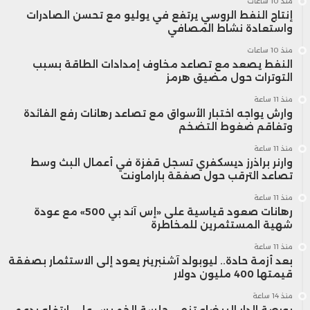
منذ 10 ساعات
وتُظهر بيانات أوردتها الصحيفة أن صادرات
إنتاج النفط الروسي يرتفع في يوليو مع تحسن الصادرات
واستعادة نشاط المصافي
الحمضيات الإسرائيلية المنقولة بحراً سجلت
منذ 10 ساعات
النفط يصعد مع تصاعد مخاوف إمدادات الطاقة بسبب
تراجعاً بنحو 50% بين عامي 2017 و2024، حيث
التوترات حول مضيق هرمز
انخفضت من 194 ألف طن إلى حوالي 95 ألف
منذ 11 ساعة
وارش يواجه اختبار الأسواق مع تصاعد رهانات رفع الفائدة
طن فقط، فيما تقلصت قيمتها من 843
وتفاقم ضغوط التضخم
منذ 11 ساعة
مليون شيكل إلى نحو 477 مليون شيكل خلال
وارنر براذرز ديسكفري تسجل قفزة في أعمال البث وسط
تصاعد الترقب حول صفقة باراماونت
الفترة نفسها.
منذ 11 ساعة
رهانات صعود قياسية على «إس آند بي 500» مع عودة
شهية المستثمرين للمخاطرة
منذ 11 ساعة
بعد أزمة حادة.. ليوبولد آشنبرينر يعود إلى الاستثمار بصفقة
قيمتها 400 مليون دولار
منذ 14 ساعة
بورصة الدار البيضاء تنهي جلسة الخميس على ارتفاع بدعم