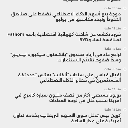
منذ 15 ساعة
موجة بيع أسهم الذكاء الاصطناعي تضغط على صناديق
التحوط وتبدد مكاسبها في يوليو
منذ 15 ساعة
فورد تكشف عن شاحنة كهربائية اقتصادية باسم Fathom
لمنافسة تسلا وBYD
منذ 15 ساعة
تراجع حاد في أرباح صندوق “بلاكستون سيكيورد ليندينج”
وسط ضغوط تقييم الاستثمارات
منذ 15 ساعة
إقبال قياسي على سندات “ألفابت” يعكس تجدد ثقة
المستثمرين في قطاع الذكاء الاصطناعي
منذ 15 ساعة
تويوتا تستدعي أكثر من نصف مليون سيارة كامري في
أمريكا بسبب خلل في لوحة العدادات
منذ 15 ساعة
كوين بيس تدخل سوق الأسهم البريطانية بخدمة تداول
أمريكية على مدار الساعة