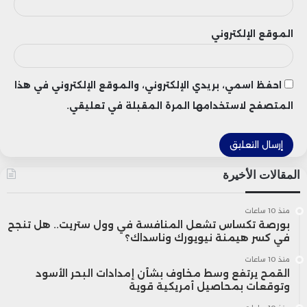
الدولية، إلى جانب ارتفاع أسعار الأسمدة
الموقع الإلكتروني
والمدخلات الزراعية، وتقلبات سعر صرف
الشيكل مقابل العملات الأجنبية، ما أثر سلباً
احفظ اسمي، بريدي الإلكتروني، والموقع الإلكتروني في هذا
على القدرة التنافسية للصادرات.
المتصفح لاستخدامها المرة المقبلة في تعليقي.
كما أشار التقرير إلى أن المنافسة المتصاعدة
من دول حوض البحر المتوسط، وفي مقدمتها
المقالات الأخيرة
المغرب ومصر، أصبحت تشكل ضغطاً إضافياً
منذ 10 ساعات
على المنتجين الإسرائيليين، خاصة في السوق
بورصة تكساس تشعل المنافسة في وول ستريت.. هل تنجح
في كسر هيمنة نيويورك وناسداك؟
الأوروبية التي تُعد الوجهة الرئيسية لصادرات
منذ 10 ساعات
القمح يرتفع وسط مخاوف بشأن إمدادات البحر الأسود
الحمضيات.
وتوقعات بمحاصيل أمريكية قوية