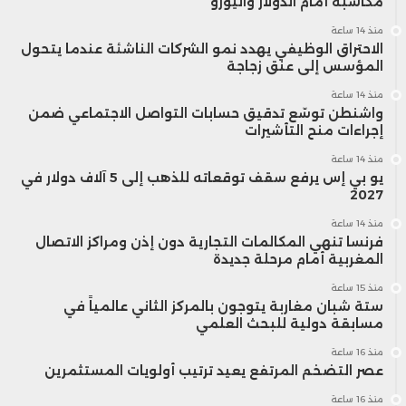
مكاسبه أمام الدولار واليورو
هذه التحولات.
منذ 14 ساعة
الاحتراق الوظيفي يهدد نمو الشركات الناشئة عندما يتحول
وفي المحصلة، يبدو أن المغرب يواصل تعزيز
المؤسس إلى عنق زجاجة
منذ 14 ساعة
موقعه ضمن الاقتصادات الإفريقية الصاعدة
واشنطن توسّع تدقيق حسابات التواصل الاجتماعي ضمن
إجراءات منح التأشيرات
الأكثر جاذبية لرؤوس الأموال، مدعوماً باستمرار
منذ 14 ساعة
الإصلاحات الاقتصادية وتحسين مناخ الاستثمار،
يو بي إس يرفع سقف توقعاته للذهب إلى 5 آلاف دولار في
2027
بما يرسخ مكانته كوجهة واعدة للاستثمار الأجنبي
منذ 14 ساعة
فرنسا تنهي المكالمات التجارية دون إذن ومراكز الاتصال
المباشر خلال السنوات المقبلة.
المغربية أمام مرحلة جديدة
منذ 15 ساعة
ستة شبان مغاربة يتوجون بالمركز الثاني عالمياً في
مسابقة دولية للبحث العلمي
منذ 16 ساعة
عصر التضخم المرتفع يعيد ترتيب أولويات المستثمرين
منذ 16 ساعة