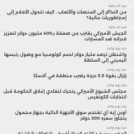
منذ 23 ساعة
من التذاكر إلى المنصات والألعاب.. كيف تتحول الأفلام إلى
إمبراطوريات مالية؟
منذ 24 ساعة
الجيش الأميركي يقترب من صفقة بـ400 مليون دولار لتعزيز
قدراته ضد المسيّرات
منذ يوم واحد
واشنطن ترصد مليار دولار لدعم كولومبيا مع وصول رئيسها
اليميني إلى السلطة
منذ يوم واحد
زلزال بقوة 5.5 درجة يضرب منطقة في ألاسكا
منذ يوم واحد
مجلس الشيوخ الأميركي يتحرك لتفادي إغلاق الحكومة قبل
انتخابات الكونغرس
منذ يوم واحد
أوبن إيه آي تقتحم سوق الأجهزة الذكية بجهاز محمول
يتجاوز سعره 300 دولار
منذ يوم واحد
المغرب يرسخ مكانته كمركز أفريقي للشركات الناشئة