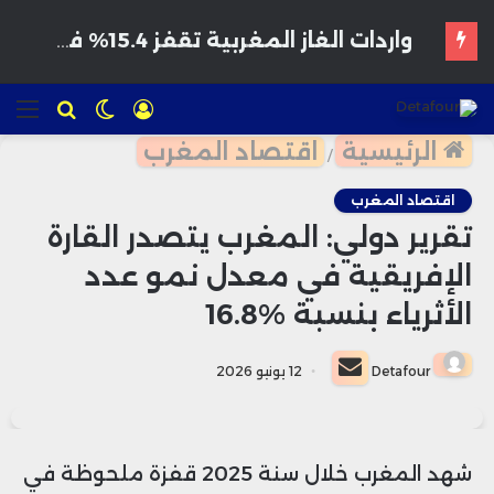
هواتف مخترقة تغزو الأسواق المغربية بأسعار مغرية وتحذيرات من برمجيات تجسس
تسجيل
الوضع
للبحث
الق
الدخول
المظلم
الرئيسية
اقتصاد المغرب
/
اقتصاد المغرب
تقرير دولي: المغرب يتصدر القارة
الإفريقية في معدل نمو عدد
الأثرياء بنسبة %16.8
أرسل
Detafour
12 يونيو 2026
بريدا
إلكترونيا
شهد المغرب خلال سنة 2025 قفزة ملحوظة في