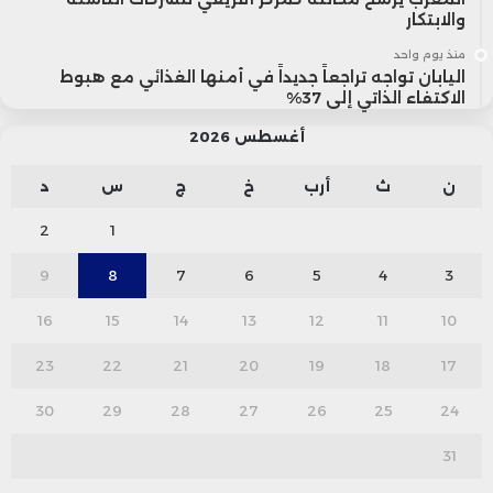
والابتكار
منذ يوم واحد
اليابان تواجه تراجعاً جديداً في أمنها الغذائي مع هبوط
الاكتفاء الذاتي إلى 37%
أغسطس 2026
ن
ث
أرب
خ
ج
س
د
2
1
9
8
7
6
5
4
3
16
15
14
13
12
11
10
23
22
21
20
19
18
17
30
29
28
27
26
25
24
31