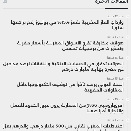
المقالات الأخيرة
في سياق عالمي يشهد تسارع الابتكار في قطاع
منذ 12 ساعة
المالية والخدمات الاستثمارية.
واردات الغاز المغربية تقفز 15.4% في يوليوز رغم تراجعها
سنوياً
ويرى محللون أن هذه المؤشرات تعكس دينامية
منذ 13 ساعة
هواتف مخترقة تغزو الأسواق المغربية بأسعار مغرية
وتحذيرات من برمجيات تجسس
اقتصادية إيجابية في المغرب، لكنها في الوقت
منذ 13 ساعة
نفسه تستدعي تبني سياسات مالية أكثر مرونة،
الضرائب تدقق في الحسابات البنكية والنفقات لرصد مداخيل
غير مصرح بها بـ3 مليارات درهم
واستراتيجيات مبتكرة قادرة على دعم الاستقرار
منذ 13 ساعة
البنك الدولي يرصد تأخراً في توظيف التكنولوجيا داخل
المالي وجذب الاستثمارات طويلة الأمد. كما
المقاولات المغربية
يشددون على أهمية تعزيز الشمول المالي
منذ 13 ساعة
أفروباروميتر: 66% من المغاربة يرون عبور الحدود للعمل
وتشجيع الابتكار والاستثمار المستدام، إلى جانب
والتجارة أمراً صعباً
منذ 13 ساعة
الارتقاء بالتعليم المالي كعنصر أساسي في دعم
احتياطيات المغرب تقترب من 500 مليار درهم.. والدرهم يعزز