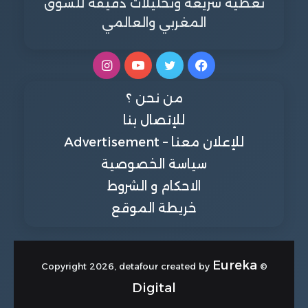
تغطية سريعة وتحليلات دقيقة للسوق
المغربي والعالمي
فيسبوك
تويتر
يوتيوب
انستقرام
من نحن ؟
للإتصال بنا
للإعلان معنا – Advertisement
سياسة الخصوصية
الاحكام و الشروط
خريطة الموقع
Eureka
© Copyright 2026, detafour created by
Digital