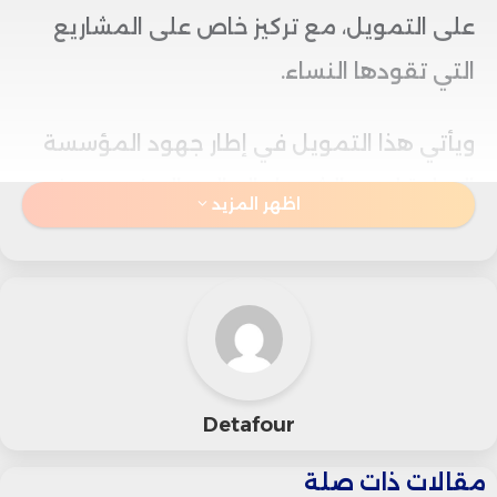
على التمويل، مع تركيز خاص على المشاريع
التي تقودها النساء.
ويأتي هذا التمويل في إطار جهود المؤسسة
الدولية لدعم الشمول المالي بالمغرب، حيث
اظهر المزيد
صادق مجلس إدارتها على العملية قبل توقيع
الاتفاقية بين الطرفين، على أن يتم استكمال
الإجراءات التقنية والإدارية المرتبطة بصرف
التمويل خلال المرحلة المقبلة.
Detafour
ووفق المعطيات المتوفرة، تم تحديد مدة
مقالات ذات صلة
القرض في خمس سنوات، مع الاستفادة من