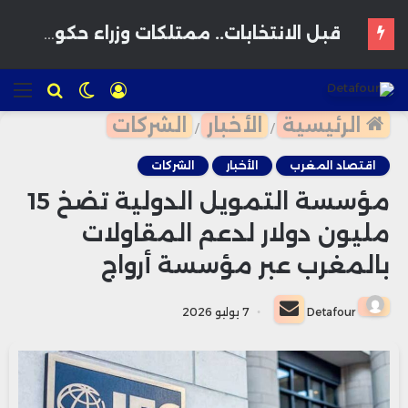
استثمار إماراتي ضخم يقود نقلة سياحية وعمرانية بالواجهة البحرية لبوزنيقة
تسجيل
الوضع
للبحث
الق
الدخول
المظلم
الرئيسية
الأخبار
الشركات
/
/
اقتصاد المغرب
الأخبار
الشركات
مؤسسة التمويل الدولية تضخ 15
مليون دولار لدعم المقاولات
بالمغرب عبر مؤسسة أرواج
أرسل
Detafour
7 يوليو 2026
بريدا
إلكترونيا