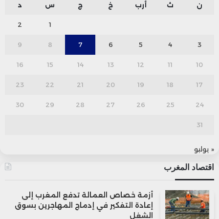
ن
ث
أرب
خ
ج
س
د
2
1
9
8
7
6
5
4
3
16
15
14
13
12
11
10
23
22
21
20
19
18
17
30
29
28
27
26
25
24
31
« يوليو
اقتصاد المغرب
أزمة خصاص العمالة تدفع المغرب إلى
إعادة التفكير في إدماج المهاجرين بسوق
الشغل