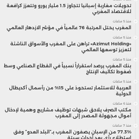
تحويلات مغاربة إسبانيا تتجاوز 1.5 مليار يورو وتتعزز كرافعة
للاقتصاد المغربي
منذ 5 ساعات
المغرب يحتل المرتبة 76 عالمياً في مؤشر الازدهار العالمي
منذ 5 ساعات
«Azimut Holding» تراهن على المغرب والأسواق الناشئة
لتعزيز توسعها العالمي
منذ 5 ساعات
بنك المغرب يرصد استقراراً نسبياً في القطاع الصناعي وسط
ضغوط تكاليف الإنتاج
منذ 5 ساعات
العربية للاستثمار تستحوذ على 15% من رأسمال أكديطال
الدولية
منذ 6 ساعات
مكتب الصرف يلاحق شبهات توظيف مشاريع وهمية لإدخال
أموال مجهولة المصدر إلى المغرب
منذ 7 ساعات
77.3% من الإسبان يصفون المغرب بـ”البلد العدو” وفق
استطلاع رأي بعد أحداث سبتة