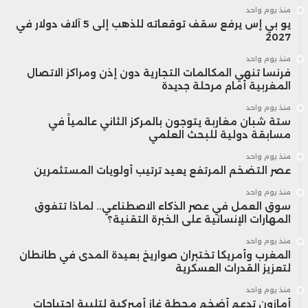
عبر صندوق استثماري سيادي شبيه بـ“صندوق
منذ يوم واحد
يو بي إس يرفع سقف توقعاته للذهب إلى 5 آلاف دولار في
ألاسكا الدائم”، الذي يعتمد على استثمار عوائد
2027
الموارد الطبيعية وتوزيع جزء منها مباشرة
منذ يوم واحد
فرنسا تنهي المكالمات التجارية دون إذن ومراكز الاتصال
على المواطنين.
المغربية أمام مرحلة جديدة
منذ يوم واحد
ستة شبان مغاربة يتوجون بالمركز الثاني عالمياً في
ووفق هذا التصور، فإن عوائد الذكاء
مسابقة دولية للبحث العلمي
الاصطناعي لن تبقى حكرًا على الشركات، بل
منذ يوم واحد
عصر التضخم المرتفع يعيد ترتيب أولويات المستثمرين
ستتحول إلى مصدر دخل عام يعاد توزيعه على
منذ يوم واحد
سوق العمل في عصر الذكاء الاصطناعي.. لماذا تتفوق
شكل مدفوعات نقدية للأسر الأمريكية.
المهارات الإنسانية على الخبرة التقنية؟
منذ يوم واحد
المغرب وأمريكا تختبران صواريخ بعيدة المدى في طانطان
في المقابل، تسعى “أوبن إيه آي” من خلال
لتعزيز القدرات العسكرية
هذا التقارب إلى تخفيف ضغوط متزايدة تتعلق
منذ يوم واحد
أمازون تدعم أضخم محطة غاز أميركية لتلبية احتياجات