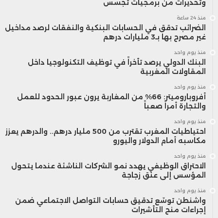
سقف تقييم يقترب من تريليوني دولار.
وتحذيرات من برمجيات تجسس
منذ 24 ساعة
الضرائب تدقق في الحسابات البنكية والنفقات لرصد مداخيل
بدأت ملامح هذا التوجه في الظهور مطلع عام
غير مصرح بها بـ3 مليارات درهم
2025، عندما طرح سام ألتمان فكرة إنشاء إطار
منذ يوم واحد
البنك الدولي يرصد تأخراً في توظيف التكنولوجيا داخل
استثماري سيادي مشترك خلال لقاءات مع
المقاولات المغربية
منذ يوم واحد
الرئيس الأمريكي دونالد ترامب. ومع مرور
أفروباروميتر: 66% من المغاربة يرون عبور الحدود للعمل
والتجارة أمراً صعباً
الوقت، تحولت الفكرة من مجرد نقاشات أولية
منذ يوم واحد
إلى مسار سياسي أكثر تنظيمًا، تُوِّج بارتباطها
احتياطيات المغرب تقترب من 500 مليار درهم.. والدرهم يعزز
مكاسبه أمام الدولار واليورو
بورقة سياسات نُشرت في أبريل 2026 تحت
منذ يوم واحد
الاحتراق الوظيفي يهدد نمو الشركات الناشئة عندما يتحول
عنوان “السياسة الصناعية لعصر الذكاء”.
المؤسس إلى عنق زجاجة
منذ يوم واحد
يقترح النموذج المطروح إدارة هذه الحصص
واشنطن توسّع تدقيق حسابات التواصل الاجتماعي ضمن
إجراءات منح التأشيرات