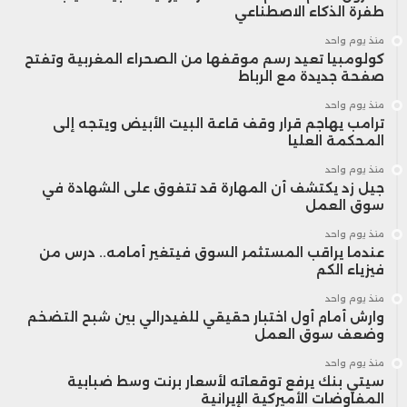
بالاستهلاك الكبير لمراكز البيانات، إلى جانب
طفرة الذكاء الاصطناعي
المخاوف المرتبطة بالأمن السيبراني وسلامة
منذ يوم واحد
كولومبيا تعيد رسم موقفها من الصحراء المغربية وتفتح
صفحة جديدة مع الرباط
النماذج المتقدمة. وتشير تقارير إلى أن الشركة
منذ يوم واحد
وافقت مؤخرًا على تأجيل إطلاق النسخة
ترامب يهاجم قرار وقف قاعة البيت الأبيض ويتجه إلى
المحكمة العليا
الكاملة من نموذج GPT-5.6، استجابة لطلب
منذ يوم واحد
حكومي يهدف إلى إخضاعه لمراجعات أمنية
جيل زد يكتشف أن المهارة قد تتفوق على الشهادة في
سوق العمل
موسعة قبل الإطلاق.
منذ يوم واحد
عندما يراقب المستثمر السوق فيتغير أمامه.. درس من
فيزياء الكم
هذا التحول يعكس اتجاهًا أوسع في السياسة
منذ يوم واحد
وارش أمام أول اختبار حقيقي للفيدرالي بين شبح التضخم
الاقتصادية الأمريكية، حيث بدأت الدولة تنتقل
وضعف سوق العمل
من دور المنظم الخارجي إلى شريك مباشر في
منذ يوم واحد
سيتي بنك يرفع توقعاته لأسعار برنت وسط ضبابية
ملكية بعض الشركات الاستراتيجية.
المفاوضات الأميركية الإيرانية