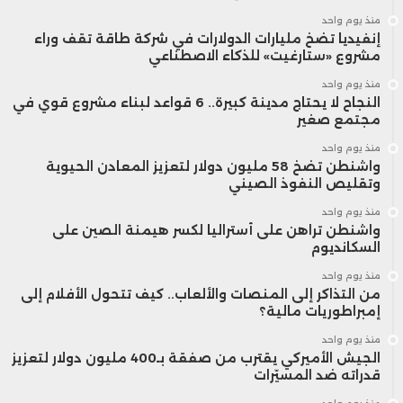
منذ يوم واحد
إنفيديا تضخ مليارات الدولارات في شركة طاقة تقف وراء
ففي عام 2025، استحوذت الحكومة الأمريكية
مشروع «ستارغيت» للذكاء الاصطناعي
على حصة تقارب 9.9% في شركة “إنتل” ضمن
منذ يوم واحد
النجاح لا يحتاج مدينة كبيرة.. 6 قواعد لبناء مشروع قوي في
صفقة دعم وتمويل، كما فرضت ترتيبات مالية
مجتمع صغير
منذ يوم واحد
تضمن لها جزءًا من عوائد صادرات الرقائق
واشنطن تضخ 58 مليون دولار لتعزيز المعادن الحيوية
وتقليص النفوذ الصيني
المتقدمة إلى الصين التي تنتجها شركات مثل
منذ يوم واحد
“إنفيديا” و“إيه إم دي”.
واشنطن تراهن على أستراليا لكسر هيمنة الصين على
السكانديوم
منذ يوم واحد
في موازاة ذلك، يطرح السيناتور بيرني ساندرز
من التذاكر إلى المنصات والألعاب.. كيف تتحول الأفلام إلى
إمبراطوريات مالية؟
مشروعًا أكثر جذرية، يقوم على فرض ضريبة
منذ يوم واحد
تُسدد على شكل أسهم بدلًا من النقد على
الجيش الأميركي يقترب من صفقة بـ400 مليون دولار لتعزيز
قدراته ضد المسيّرات
الشركات التي تتجاوز إيراداتها من الذكاء