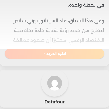
في لحظة واحدة.
وفي هذا السياق، عاد السيناتور بيرني ساندرز
ليطرح من جديد رؤية نقدية حادة تجاه بنية
الاقتصاد الرقمي، معتبرًا أن صعود عمالقة
التكنولوجيا لم يكن ممكنًا دون جهد جماعي
اظهر المزيد
واسع، بينما تذهب العوائد في النهاية إلى قلة
متركزة من أثرياء “سيليكون فالي”.
هذا الطرح وجد صداه في تطور لافت داخل
القطاع نفسه، إذ كشفت تقارير صحفية أن
Detafour
شركة “أوبن إيه آي” تبحث مع الحكومة