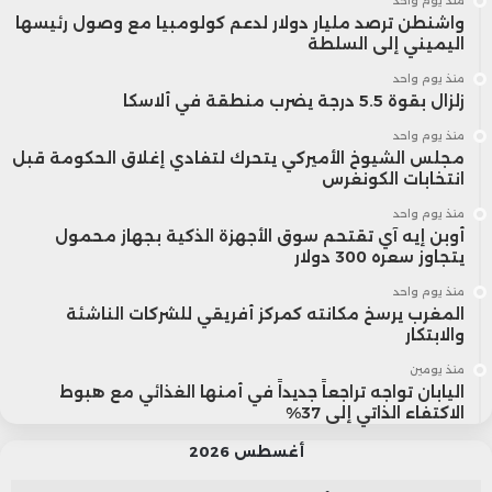
منذ يوم واحد
واشنطن ترصد مليار دولار لدعم كولومبيا مع وصول رئيسها
الاصطناعي 200 مليون دولار سنويًا.
اليميني إلى السلطة
منذ يوم واحد
وتُجمع هذه الأسهم في صندوق سيادي ضخم
زلزال بقوة 5.5 درجة يضرب منطقة في ألاسكا
منذ يوم واحد
قد تصل قيمته إلى 7 تريليونات دولار، على أن
مجلس الشيوخ الأميركي يتحرك لتفادي إغلاق الحكومة قبل
انتخابات الكونغرس
تُستخدم عوائده لتقديم مدفوعات مباشرة قد
منذ يوم واحد
تتجاوز 1000 دولار سنويًا لكل مواطن أمريكي.
أوبن إيه آي تقتحم سوق الأجهزة الذكية بجهاز محمول
يتجاوز سعره 300 دولار
منذ يوم واحد
ورغم ما يحمله هذا الطرح من وعود اجتماعية،
المغرب يرسخ مكانته كمركز أفريقي للشركات الناشئة
والابتكار
يرى منتقدون أن دخول الدولة كمساهم في
منذ يومين
الشركات التي يفترض أن تنظمها قد يخلق
اليابان تواجه تراجعاً جديداً في أمنها الغذائي مع هبوط
الاكتفاء الذاتي إلى 37%
تضارب مصالح معقدًا يهدد حياد السوق
أغسطس 2026
ويضعف بيئة المنافسة. كما تحذر جهات مدنية