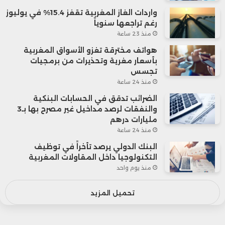
واردات الغاز المغربية تقفز 15.4% في يوليوز
تتداخل فيها حدود السياسة والاقتصاد
رغم تراجعها سنوياً
والتكنولوجيا، لتتحول فيها أسئلة الملكية من
منذ 23 ساعة
هواتف مخترقة تغزو الأسواق المغربية
“من يبتكر؟” إلى سؤال أعمق وأكثر حساسية:
بأسعار مغرية وتحذيرات من برمجيات
تجسس
من يملك مستقبل الذكاء الاصطناعي؟
منذ 24 ساعة
الضرائب تدقق في الحسابات البنكية
والنفقات لرصد مداخيل غير مصرح بها بـ3
مليارات درهم
منذ 24 ساعة
البنك الدولي يرصد تأخراً في توظيف
التكنولوجيا داخل المقاولات المغربية
منذ يوم واحد
تحميل المزيد