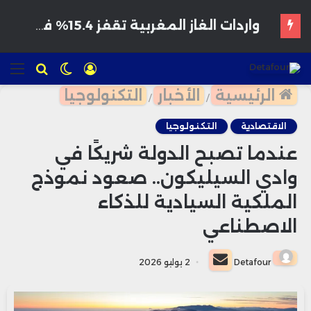
هواتف مخترقة تغزو الأسواق المغربية بأسعار مغرية وتحذيرات من برمجيات تجسس
تسجيل
الوضع
للبحث
الق
الدخول
المظلم
الرئيسية
الأخبار
التكنولوجيا
/
/
الاقتصادية
التكنولوجيا
عندما تصبح الدولة شريكًا في
وادي السيليكون.. صعود نموذج
الملكية السيادية للذكاء
الاصطناعي
أرسل
Detafour
2 يوليو 2026
بريدا
إلكترونيا