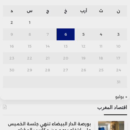
ن
ث
أرب
خ
ج
س
د
2
1
9
8
7
6
5
4
3
16
15
14
13
12
11
10
23
22
21
20
19
18
17
30
29
28
27
26
25
24
31
« يوليو
اقتصاد المغرب
بورصة الدار البيضاء تنهي جلسة الخميس
على ارتفاع بدعم من مكاسب المؤشر