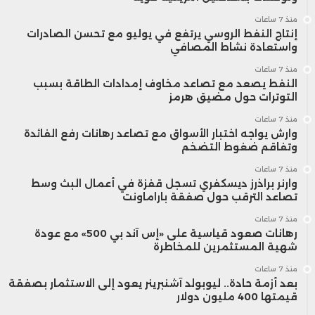
منذ 7 ساعات
إنتاج النفط الروسي يرتفع في يوليو مع تحسن الصادرات
واستعادة نشاط المصافي
منذ 7 ساعات
النفط يصعد مع تصاعد مخاوف إمدادات الطاقة بسبب
التوترات حول مضيق هرمز
منذ 7 ساعات
وارش يواجه اختبار الأسواق مع تصاعد رهانات رفع الفائدة
وتفاقم ضغوط التضخم
منذ 7 ساعات
وارنر براذرز ديسكفري تسجل قفزة في أعمال البث وسط
تصاعد الترقب حول صفقة باراماونت
منذ 7 ساعات
رهانات صعود قياسية على «إس آند بي 500» مع عودة
شهية المستثمرين للمخاطرة
منذ 7 ساعات
بعد أزمة حادة.. ليوبولد آشنبرينر يعود إلى الاستثمار بصفقة
قيمتها 400 مليون دولار