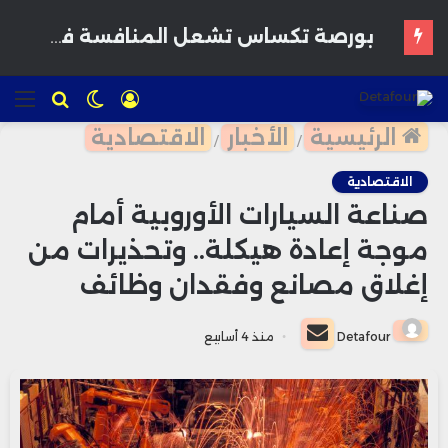
القمح يرتفع وسط مخاوف بشأن إمدادات البحر الأسود وتوقعات بمحاصيل أمريكية قوية
تسجيل
الوضع
للبحث
الق
الدخول
المظلم
الرئيسية
الأخبار
الاقتصادية
/
/
الاقتصادية
صناعة السيارات الأوروبية أمام
موجة إعادة هيكلة.. وتحذيرات من
إغلاق مصانع وفقدان وظائف
أرسل
Detafour
منذ 4 أسابيع
بريدا
إلكترونيا