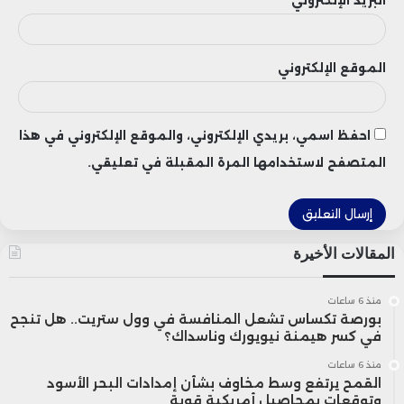
البريد الإلكتروني
الوظائف واستغلال البنية الصناعية القائمة
بدلاً من فقدانها، في ظل التحولات الكبرى التي
الموقع الإلكتروني
يشهدها قطاع السيارات العالمي.
احفظ اسمي، بريدي الإلكتروني، والموقع الإلكتروني في هذا
وتأتي هذه التحذيرات في وقت تخوض فيه
المتصفح لاستخدامها المرة المقبلة في تعليقي.
صناعة السيارات الأوروبية سباقاً صعباً نحو
التحول الكهربائي، وسط منافسة متزايدة من
الصين والولايات المتحدة، وضغوط مرتبطة
المقالات الأخيرة
بتكاليف الإنتاج والاستثمارات المطلوبة لتطوير
منذ 6 ساعات
بورصة تكساس تشعل المنافسة في وول ستريت.. هل تنجح
تقنيات الجيل الجديد من المركبات.
في كسر هيمنة نيويورك وناسداك؟
منذ 6 ساعات
القمح يرتفع وسط مخاوف بشأن إمدادات البحر الأسود
وتوقعات بمحاصيل أمريكية قوية