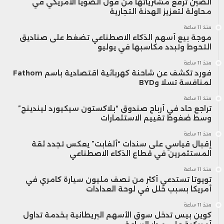
الصين ترفع مشترياتها من فول الصويا الأمريكي في
محاولة لتعزيز الهدنة التجارية
منذ 11 ساعة
موجة بيع أسهم الذكاء الاصطناعي تضغط على صناديق
التحوط وتبدد مكاسبها في يوليو
منذ 11 ساعة
فورد تكشف عن شاحنة كهربائية اقتصادية باسم Fathom
لمنافسة تسلا وBYD
منذ 11 ساعة
تراجع حاد في أرباح صندوق “بلاكستون سيكيورد ليندينج”
وسط ضغوط تقييم الاستثمارات
منذ 11 ساعة
إقبال قياسي على سندات “ألفابت” يعكس تجدد ثقة
المستثمرين في قطاع الذكاء الاصطناعي
منذ 11 ساعة
تويوتا تستدعي أكثر من نصف مليون سيارة كامري في
أمريكا بسبب خلل في لوحة العدادات
منذ 11 ساعة
كوين بيس تدخل سوق الأسهم البريطانية بخدمة تداول