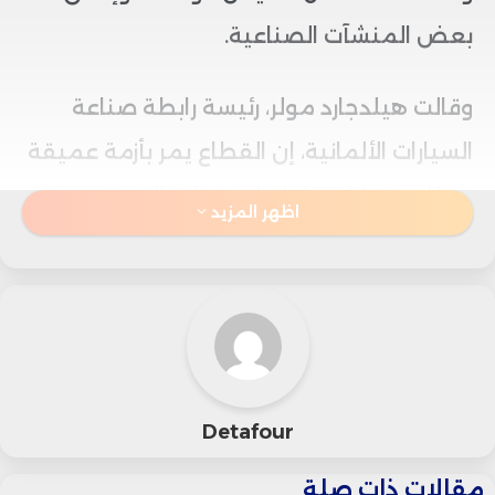
بعض المنشآت الصناعية.
وقالت هيلدجارد مولر، رئيسة رابطة صناعة
السيارات الألمانية، إن القطاع يمر بأزمة عميقة
تتطلب تحركات عاجلة لاستعادة القدرة
اظهر المزيد
التنافسية، مؤكدة أن استمرار الوضع الحالي قد
يجعل المزيد من عمليات خفض الوظائف
وإغلاق المصانع أمراً لا يمكن تفاديه.
وأوضحت مولر في مقابلة مع تلفزيون
Detafour
“بلومبرج” أن كبرى شركات السيارات الأوروبية،
مقالات ذات صلة
من بينها “فولكس فاجن” و**”ستيلانتس”**،