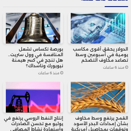
تواجه منذ سنوات تحديات متراكمة، أبرزها
ارتفاع تكاليف الطاقة والعمالة، إضافة إلى
الأعباء التنظيمية والبيروقراطية التي تؤثر على
قدرتها على المنافسة.
الدولار يحقق أقوى مكاسب
بورصة تكساس تشعل
يومية في أسبوعين وسط
المنافسة في وول ستريت..
تصاعد مخاوف التضخم
هل تنجح في كسر هيمنة
وأضافت أن هذه التحديات تتزامن مع تصاعد
نيويورك وناسداك؟
منذ 6 ساعات
منذ 6 ساعات
المنافسة العالمية، خصوصاً من شركات
السيارات الصينية التي تمكنت من تعزيز
حضورها في سوق السيارات الكهربائية، في
وقت لا تزال فيه تكاليف إنتاج المركبات
القمح يرتفع وسط مخاوف
إنتاج النفط الروسي يرتفع في
الكهربائية داخل أوروبا مرتفعة مقارنة بمناطق
بشأن إمدادات البحر الأسود
يوليو مع تحسن الصادرات
وتوقعات بمحاصيل أمريكية
واستعادة نشاط المصافي