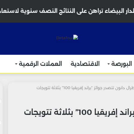
دار البيضاء تراهن على النتائج النصف سنوية لاستعا
البورصة
الاقتصادية
العملات الرقمية
ل دانون تتصدر جوائز “براند إفريقيا 100” بثلاثة تتويجات
1” بثلاثة تتويجات