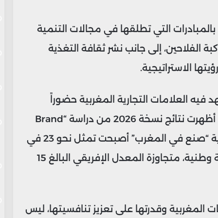
ً بالمبادرات التي تطلقها في مجالات التنمية
ة الفلاحين، إلى جانب نشر ثقافة التغذية
يتها الاستراتيجية.
يه العلامات التجارية المغربية حضوراً
متزايداً ضمن التصنيفات الإقليمية، حيث أظهرت نتائج نسخة 2026 من دراسة “Brand
Africa 100” أن العلامات التي تحمل هوية “صنع في المغرب” أصبحت تمثل نحو 23 في
المائة من قائمة أفضل 100 علامة تجارية وطنية، متجاوزة المعدل الإفريقي البالغ 15
 المغربية وقدرتها على تعزيز تنافسيتها، ليس