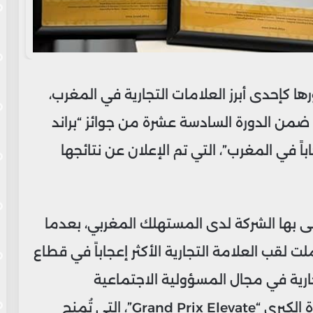
كإحدى أبرز العلامات التجارية في المغرب،
ضمن الدورة السادسة عشرة من جوائز “براند
كثر إعجاباً في المغرب”، التي تم الإعلان عن نتائجها
ظى بها الشركة لدى المستهلك المغربي، بعدما
 لقب العلامة التجارية الأكثر إعجاباً في قطاع
جارية في مجال المسؤولية الاجتماعية
للمقاولات، فضلاً عن حصولها على الجائزة الكبرى “Grand Prix Elevate”، التي تُمنح