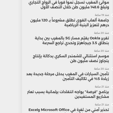
موانئ المغرب تسجل نمواً قوياً في الرواج التجاري
وتبلغ 148.6 مليون طن خلال النصف الأول
منذ 19 ساعة
جامعة ألعاب القوى تطلق مشروعاً بـ 120 مليون
درهم لتعزيز البنية الرياضية
منذ 20 ساعة
تقرير Ookla يقيّم مسار 5G بالمغرب بين بداية
بنطاق 3.5 جيجاهرتز وتحدي تراجع السرعة
منذ 20 ساعة
موسم استثنائي للشمندر السكري بدكالة بإنتاج
يتجاوز نصف مليون طن
منذ 20 ساعة
تأمين السيارات في المغرب يدخل مرحلة جديدة بعد
زيادة 5% في تكاليف التأمين
منذ 21 ساعة
برنامج “فرصة” يواجه انتقادات برلمانية بسبب تعثر
مشاريع المستفيدين
منذ 21 ساعة
تحذير أمني من ثغرة في Microsoft Office وExcel