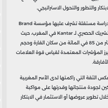
بتكار والتطور والتحول الاستراتيجي.
ويعتمد تصنيف “براند إفريقيا 100” على دراسة مستقلة تشرف عليها مؤسسة Brand
Africa بشراكة مع مؤسسة Integrate، الشريك الحصري لـ Kantar في المغرب، حيث
شملت الدراسة 31 دولة إفريقية تغطي أكثر من 85 في المائة من سكان القارة وحجم
 أبرز المؤشرات المعتمدة لقياس قوة العلامات
أفارقة.
س الثقة التي راكمتها لدى الأسر المغربية
ين لجودة منتجاتها وقدرتها على مواكبة
ال تطوير عروضها أو الاستثمار في الابتكار