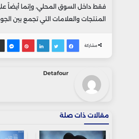
فقط داخل السوق المحلي، وإنما أيضاً ع
المنتجات والعلامات التي تجمع بين الجودة
فيسبوك
تويتر
لينكدإن
بينتيريس
ماس
مشاركة
Detafour
مقالات ذات صلة