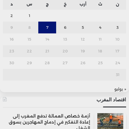
ن
ث
أرب
خ
ج
س
د
2
1
9
8
7
6
5
4
3
16
15
14
13
12
11
10
23
22
21
20
19
18
17
30
29
28
27
26
25
24
31
« يوليو
اقتصاد المغرب
أزمة خصاص العمالة تدفع المغرب إلى
إعادة التفكير في إدماج المهاجرين بسوق
الشغل