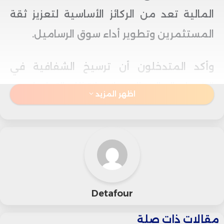
المالية تعد من الركائز الأساسية لتعزيز ثقة
المستثمرين وتطوير أداء سوق الرساميل.
وأكد المتدخلون أن ترسيخ الشفافية في
الإفصاح المالي، إلى جانب انتظام التواصل مع
اظهر المزيد
مختلف الفاعلين في السوق ووضوح التحليلات
المرتبطة بنتائج الشركات، يمثل عاملاً حاسماً
في دعم مصداقية السوق المالية، خاصة في
ظل التحولات المتسارعة التي تعرفها بورصة
الدار البيضاء خلال الفترة الأخيرة.
Detafour
مقالات ذات صلة
وفي هذا السياق، أوضحت زينب كنوني، المديرة