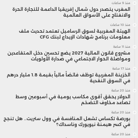
منذ 9 ساعات
المغرب يتصدر دول شمال إفريقيا الداعمة للتجارة الحرة
والانفتاح على الأسواق العالمية
منذ 10 ساعات
الهيئة المغربية لسوق الرساميل تعتمد تحديث ملف
معلومات برنامج شهادات الإيداع لبنك CFG
منذ 11 ساعة
مشروع قانون المالية 2027 يضع تحسين دخل المتقاعدين
ومواصلة الحوار الاجتماعي في صدارة الأولويات
منذ 17 ساعة
الخزينة المغربية توظف فائضاً مالياً بقيمة 1.8 مليار درهم
في السوق النقدية
منذ 20 ساعة
الدولار يحقق أقوى مكاسب يومية في أسبوعين وسط
تصاعد مخاوف التضخم
منذ 20 ساعة
بورصة تكساس تشعل المنافسة في وول ستريت.. هل تنجح
في كسر هيمنة نيويورك وناسداك؟
منذ 20 ساعة