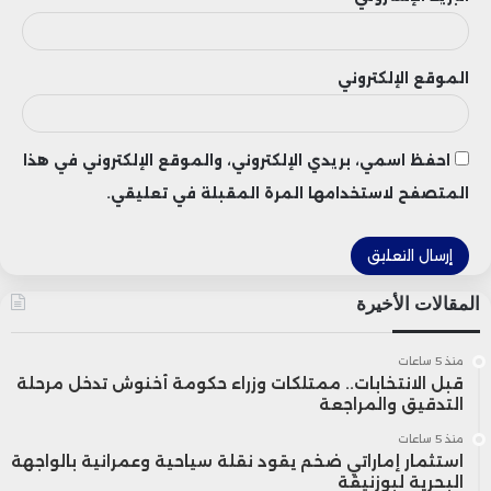
ورغم هذه المؤشرات الإيجابية، نبه المتدخلون
الموقع الإلكتروني
إلى استمرار حالة من عدم اليقين على الصعيد
الدولي، نتيجة التوترات الجيوسياسية وتقلب
احفظ اسمي، بريدي الإلكتروني، والموقع الإلكتروني في هذا
أسعار المواد الأولية، وهي عوامل ما تزال تلقي
المتصفح لاستخدامها المرة المقبلة في تعليقي.
بظلالها على عدد من القطاعات، خصوصاً
قطاع المعادن.
المقالات الأخيرة
كما أشاروا إلى أن المعادن النفيسة تواصل
منذ 5 ساعات
قبل الانتخابات.. ممتلكات وزراء حكومة أخنوش تدخل مرحلة
أداء دورها كملاذ آمن في فترات الاضطراب، في
التدقيق والمراجعة
وقت تتزايد فيه الحاجة إلى معطيات مالية
منذ 5 ساعات
استثمار إماراتي ضخم يقود نقلة سياحية وعمرانية بالواجهة
دقيقة وموثوقة، تمكّن المستثمرين من
البحرية لبوزنيقة