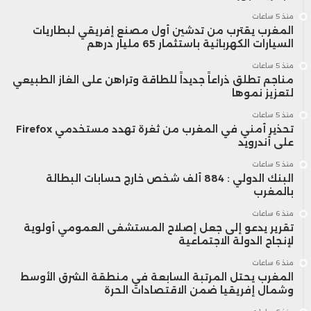
اتخاذ قرارات مبنية على أسس واضحة ورؤية
منذ 5 ساعات
المغرب يقترب من تدشين أول مصنع إفريقي لبطاريات
السيارات الكهربائية باستثمار 65 مليار درهم
أكثر استقراراً للسوق.
منذ 5 ساعات
مناجم تطلق ذراعاً جديداً للطاقة وتراهن على الغاز الطبيعي
لتعزيز نموها
منذ 5 ساعات
تحذير أمني في المغرب من ثغرة تهدد مستخدمي Firefox
على أندرويد
منذ 5 ساعات
البنك الدولي : 884 ألف شخص خارج حسابات البطالة
بالمغرب
منذ 6 ساعات
تقرير يدعو إلى جعل إصلاح المستشفى العمومي أولوية
لإنجاح الدولة الاجتماعية
منذ 6 ساعات
المغرب يحتل المرتبة السابعة في منطقة الشرق الأوسط
وشمال إفريقيا ضمن الاقتصادات الحرة