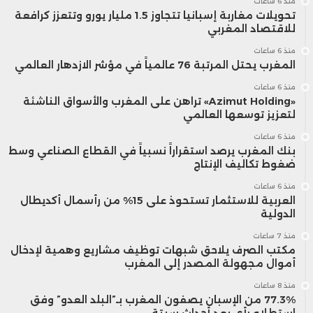
منذ 6 ساعات
تحويلات مغاربة إسبانيا تتجاوز 1.5 مليار يورو وتتعزز كرافعة
للاقتصاد المغربي
منذ 6 ساعات
المغرب يحتل المرتبة 76 عالمياً في مؤشر الازدهار العالمي
منذ 6 ساعات
«Azimut Holding» تراهن على المغرب والأسواق الناشئة
لتعزيز توسعها العالمي
منذ 6 ساعات
بنك المغرب يرصد استقراراً نسبياً في القطاع الصناعي وسط
ضغوط تكاليف الإنتاج
منذ 6 ساعات
العربية للاستثمار تستحوذ على 15% من رأسمال أكديطال
الدولية
منذ 7 ساعات
مكتب الصرف يلاحق شبهات توظيف مشاريع وهمية لإدخال
أموال مجهولة المصدر إلى المغرب
منذ 8 ساعات
77.3% من الإسبان يصفون المغرب بـ”البلد العدو” وفق
استطلاع رأي بعد أحداث سبتة