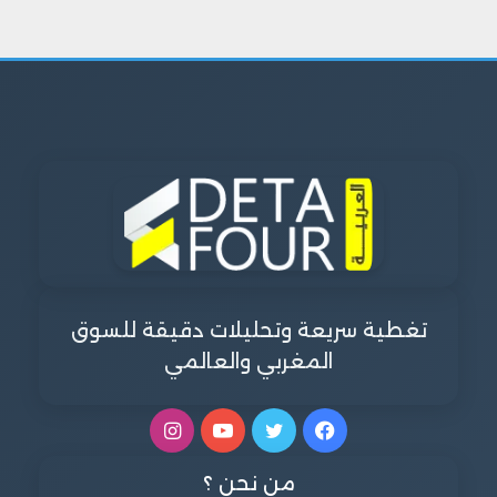
تغطية سريعة وتحليلات دقيقة للسوق
المغربي والعالمي
فيسبوك
تويتر
يوتيوب
انستقرام
من نحن ؟