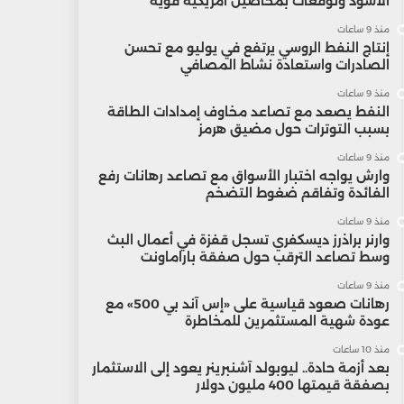
الأسود وتوقعات بمحاصيل أمريكية قوية
منذ 9 ساعات
إنتاج النفط الروسي يرتفع في يوليو مع تحسن
الصادرات واستعادة نشاط المصافي
منذ 9 ساعات
النفط يصعد مع تصاعد مخاوف إمدادات الطاقة
بسبب التوترات حول مضيق هرمز
منذ 9 ساعات
وارش يواجه اختبار الأسواق مع تصاعد رهانات رفع
الفائدة وتفاقم ضغوط التضخم
منذ 9 ساعات
وارنر براذرز ديسكفري تسجل قفزة في أعمال البث
وسط تصاعد الترقب حول صفقة باراماونت
منذ 9 ساعات
رهانات صعود قياسية على «إس آند بي 500» مع
عودة شهية المستثمرين للمخاطرة
منذ 10 ساعات
بعد أزمة حادة.. ليوبولد آشنبرينر يعود إلى الاستثمار
بصفقة قيمتها 400 مليون دولار