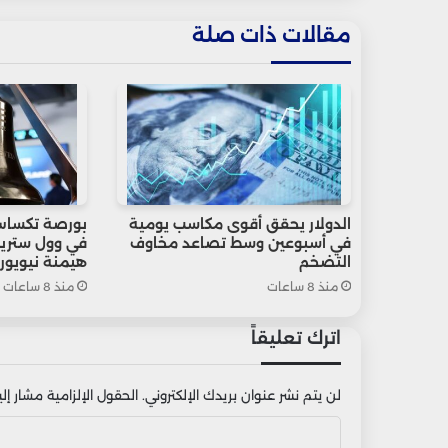
مقالات ذات صلة
الدولار يحقق أقوى مكاسب يومية
بورصة تكساس
في أسبوعين وسط تصاعد مخاوف
في وول ستريت
التضخم
هيمنة نيويور
منذ 8 ساعات
منذ 8 ساعات
اترك تعليقاً
لن يتم نشر عنوان بريدك الإلكتروني.
الحقول الإلزامية مشار إليه
ا