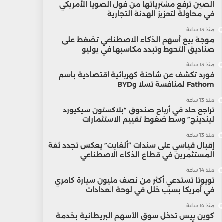
الصين ترفع مشترياتها من فول الصويا الأمريكي
في محاولة لتعزيز الهدنة التجارية
منذ 13 ساعة
موجة بيع أسهم الذكاء الاصطناعي تضغط على
صناديق التحوط وتبدد مكاسبها في يوليو
منذ 13 ساعة
فورد تكشف عن شاحنة كهربائية اقتصادية باسم
Fathom لمنافسة تسلا وBYD
منذ 13 ساعة
تراجع حاد في أرباح صندوق “بلاكستون سيكيورد
ليندينج” وسط ضغوط تقييم الاستثمارات
منذ 13 ساعة
إقبال قياسي على سندات “ألفابت” يعكس تجدد ثقة
المستثمرين في قطاع الذكاء الاصطناعي
منذ 14 ساعة
تويوتا تستدعي أكثر من نصف مليون سيارة كامري
في أمريكا بسبب خلل في لوحة العدادات
منذ 14 ساعة
كوين بيس تدخل سوق الأسهم البريطانية بخدمة