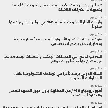
منذ يومين
2 مليون دولار فقط تضع المغرب في المرتبة الخامسة
بتمويلات الشركات الناشئة
منذ يومين
واردات الغاز المغربية تقفز 15.4% في يوليوز رغم تراجعها
سنوياً
منذ يومين
هواتف مخترقة تغزو الأسواق المغربية بأسعار مغرية
وتحذيرات من برمجيات تجسس
منذ يومين
الضرائب تدقق في الحسابات البنكية والنفقات لرصد مداخيل
غير مصرح بها بـ3 مليارات درهم
منذ يومين
البنك الدولي يرصد تأخراً في توظيف التكنولوجيا داخل
المقاولات المغربية
منذ يومين
أفروباروميتر: 66% من المغاربة يرون عبور الحدود للعمل
والتجارة أمراً صعباً
منذ يومين
احتياطيات المغرب تقترب من 500 مليار درهم.. والدرهم يعزز