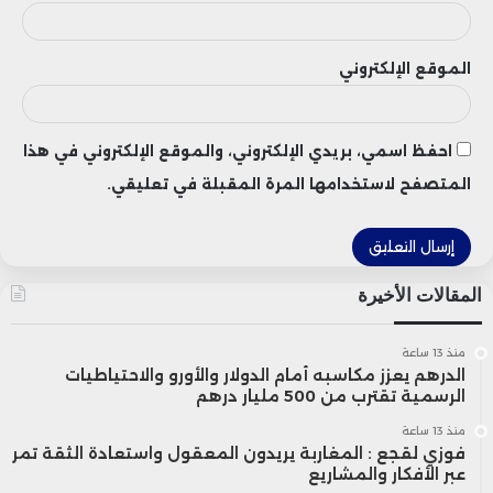
وفي الوقت نفسه، تترقب الأسواق صدور بيانات
مخزونات النفط الأمريكية، حيث من المقرر أن
الموقع الإلكتروني
يعلن معهد البترول الأمريكي تقريره الأولي في
وقت لاحق الثلاثاء، قبل صدور البيانات الرسمية
احفظ اسمي، بريدي الإلكتروني، والموقع الإلكتروني في هذا
من إدارة معلومات الطاقة الأمريكية يوم
المتصفح لاستخدامها المرة المقبلة في تعليقي.
الأربعاء، والتي ستوفر مؤشرات جديدة حول
مستويات الطلب والمعروض في أكبر سوق
المقالات الأخيرة
نفطية عالميًا.
منذ 13 ساعة
الدرهم يعزز مكاسبه أمام الدولار والأورو والاحتياطيات
الرسمية تقترب من 500 مليار درهم
منذ 13 ساعة
فوزي لقجع : المغاربة يريدون المعقول واستعادة الثقة تمر
عبر الأفكار والمشاريع