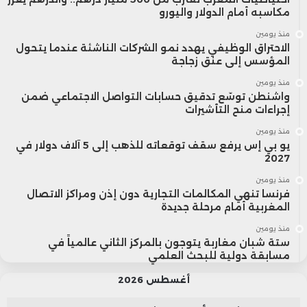
مكاسبه أمام الدولار واليورو
منذ يومين
الاحتراق الوظيفي يهدد نمو الشركات الناشئة عندما يتحول
المؤسس إلى عنق زجاجة
منذ يومين
واشنطن توسّع تدقيق حسابات التواصل الاجتماعي ضمن
إجراءات منح التأشيرات
منذ يومين
يو بي إس يرفع سقف توقعاته للذهب إلى 5 آلاف دولار في
2027
منذ يومين
فرنسا تنهي المكالمات التجارية دون إذن ومراكز الاتصال
المغربية أمام مرحلة جديدة
منذ يومين
ستة شبان مغاربة يتوجون بالمركز الثاني عالمياً في
مسابقة دولية للبحث العلمي
أغسطس 2026