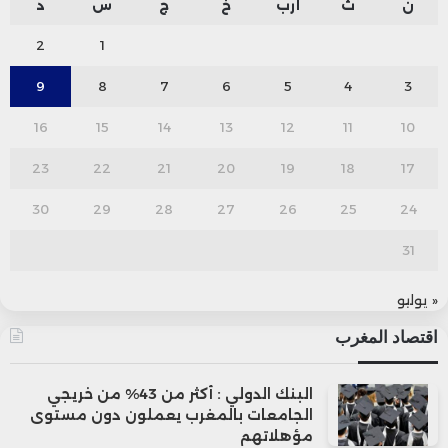
ن
ث
أرب
خ
ج
س
د
2
1
9
8
7
6
5
4
3
16
15
14
13
12
11
10
23
22
21
20
19
18
17
30
29
28
27
26
25
24
31
« يوليو
اقتصاد المغرب
البنك الدولي : أكثر من 43% من خريجي
الجامعات بالمغرب يعملون دون مستوى
مؤهلاتهم