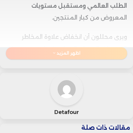
الطلب العالمي ومستقبل مستويات
المعروض من كبار المنتجين.
ويرى محللون أن انخفاض علاوة المخاطر
المرتبطة بالتوترات السياسية ساهم في تهدئة
اظهر المزيد
الأسواق خلال الفترة الماضية، إلا أن حالة عدم
اليقين لا تزال قائمة بسبب هشاشة الأوضاع
الجيوسياسية، خاصة مع استمرار مراقبة
تطورات العلاقات بين الولايات المتحدة وإيران.
Detafour
وقال تيم ووتر، كبير محللي الأسواق لدى شركة
مقالات ذات صلة
“كيه سي إم تريد”، إن الإجراءات الرامية إلى