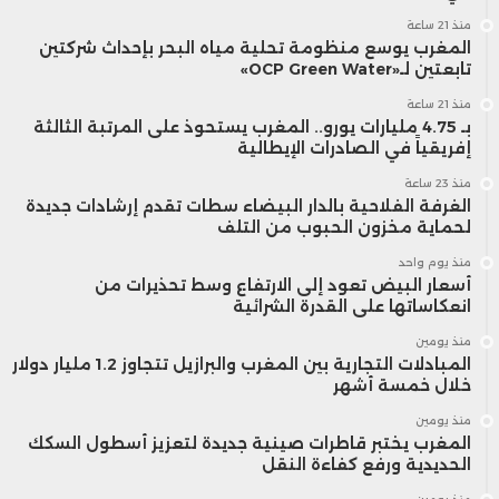
منذ 21 ساعة
المغرب يوسع منظومة تحلية مياه البحر بإحداث شركتين
تابعتين لـ«OCP Green Water»
منذ 21 ساعة
بـ 4.75 مليارات يورو.. المغرب يستحوذ على المرتبة الثالثة
إفريقياً في الصادرات الإيطالية
منذ 23 ساعة
الغرفة الفلاحية بالدار البيضاء سطات تقدم إرشادات جديدة
لحماية مخزون الحبوب من التلف
منذ يوم واحد
أسعار البيض تعود إلى الارتفاع وسط تحذيرات من
انعكاساتها على القدرة الشرائية
منذ يومين
المبادلات التجارية بين المغرب والبرازيل تتجاوز 1.2 مليار دولار
خلال خمسة أشهر
منذ يومين
المغرب يختبر قاطرات صينية جديدة لتعزيز أسطول السكك
الحديدية ورفع كفاءة النقل