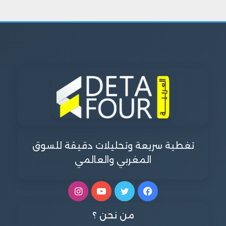
تغطية سريعة وتحليلات دقيقة للسوق
المغربي والعالمي
فيسبوك
تويتر
يوتيوب
انستقرام
من نحن ؟