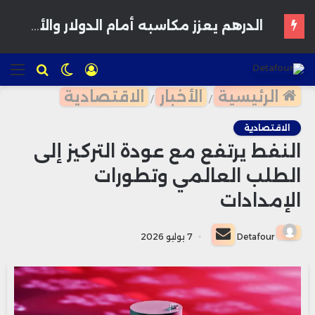
فوزي لقجع : المغاربة يريدون المعقول واستعادة الثقة تمر عبر الأفكار والمشاريع
تسجيل
الوضع
للبحث
الق
الدخول
المظلم
الرئيسية
الأخبار
الاقتصادية
/
/
الاقتصادية
النفط يرتفع مع عودة التركيز إلى
الطلب العالمي وتطورات
الإمدادات
أرسل
Detafour
7 يوليو 2026
بريدا
إلكترونيا