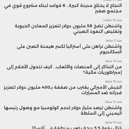
النجاح لا يحتاج مدينة كبيرة.. 6 قواعد لبناء مشروع قوي في
مجتمع صغير
منذ 10 ساعات
واشنطن تضخ 58 مليون دولار لتعزيز المعادن الحيوية
وتقليص النفوذ الصيني
منذ 11 ساعة
واشنطن تراهن على أستراليا لكسر هيمنة الصين على
السكانديوم
منذ 13 ساعة
من التذاكر إلى المنصات والألعاب.. كيف تتحول الأفلام إلى
إمبراطوريات مالية؟
منذ 13 ساعة
الجيش الأميركي يقترب من صفقة بـ400 مليون دولار لتعزيز
قدراته ضد المسيّرات
منذ 14 ساعة
واشنطن ترصد مليار دولار لدعم كولومبيا مع وصول رئيسها
اليميني إلى السلطة
منذ 14 ساعة
زلزال بقوة 5.5 درجة يضرب منطقة في ألاسكا