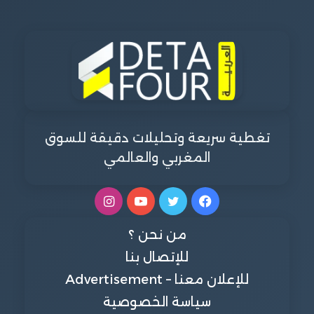
تغطية سريعة وتحليلات دقيقة للسوق
المغربي والعالمي
فيسبوك
تويتر
يوتيوب
انستقرام
من نحن ؟
للإتصال بنا
للإعلان معنا – Advertisement
سياسة الخصوصية