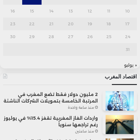
16
15
14
13
12
11
10
23
22
21
20
19
18
17
30
29
28
27
26
25
24
31
« يوليو
اقتصاد المغرب
2 مليون دولار فقط تضع المغرب في
المرتبة الخامسة بتمويلات الشركات الناشئة
منذ ساعة واحدة
واردات الغاز المغربية تقفز 15.4% في يوليوز
رغم تراجعها سنوياً
منذ ساعتين