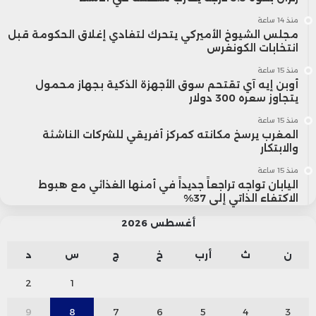
منذ 14 ساعة
مجلس الشيوخ الأميركي يتحرك لتفادي إغلاق الحكومة قبل
انتخابات الكونغرس
منذ 15 ساعة
أوبن إيه آي تقتحم سوق الأجهزة الذكية بجهاز محمول
يتجاوز سعره 300 دولار
منذ 15 ساعة
المغرب يرسخ مكانته كمركز أفريقي للشركات الناشئة
والابتكار
منذ 15 ساعة
اليابان تواجه تراجعاً جديداً في أمنها الغذائي مع هبوط
الاكتفاء الذاتي إلى 37%
أغسطس 2026
ن
ث
أرب
خ
ج
س
د
2
1
9
8
7
6
5
4
3