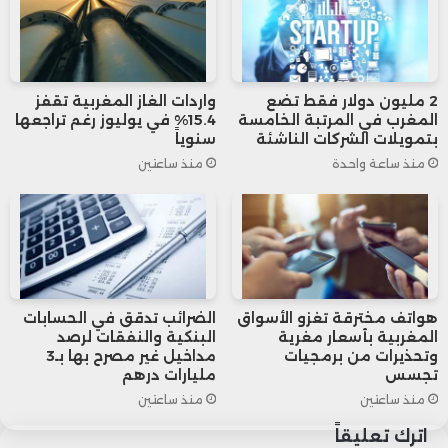
انتشار وسائل الدفع غير النقدية.
كما يندرج هذا التعاون ضمن الجهود الرامية إلى
2 مليون دولار فقط تضع
واردات الغاز المغربية تقفز
المغرب في المرتبة الخامسة
15.4% في يوليوز رغم تراجعها
توسيع قاعدة الشمول المالي والرقمي بالمغرب،
بتمويلات الشركات الناشئة
سنوياً
منذ ساعة واحدة
منذ ساعتين
من خلال تشجيع اعتماد الأداء الإلكتروني، وتوفير
خدمات موجهة للمقاولات بمختلف أحجامها، بما
يعزز تنافسيتها ويواكب مسار التحول الرقمي
للاقتصاد الوطني.
هواتف مخترقة تغزو الأسواق
الضرائب تدقق في الحسابات
المغربية بأسعار مغرية
البنكية والنفقات لرصد
وتحذيرات من برمجيات
مداخيل غير مصرح بها بـ3
وأكد الطرفان أن هذه الشراكة تجمع بين الخبرة
تجسس
مليارات درهم
منذ ساعتين
منذ ساعتين
العالمية التي تمتلكها “فيزا” في مجال تكنولوجيا
اترك تعليقاً
المدفوعات، والحضور الميداني للقرض الفلاحي