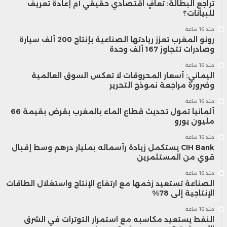
تراجع البطالة: تعافٍ اقتصادي حقيقي أم إعادة تعريف
للبيانات؟
منذ 16 ساعة
رونو المغرب تعزز ريادتها الصناعية بإنتاج 200 ألف سيارة
وصادرات تتجاوز 167 ألف وحدة
منذ 16 ساعة
اليماني: أسعار المحروقات لا تعكس السوق العالمية
وضرورة مراجعة نموذج التحرير
منذ 16 ساعة
ألمانيا تمول تحديث قطاع الماء بالمغرب بقرض بقيمة 66
مليون يورو
منذ 16 ساعة
CIH Bank يستكمل زيادة رأسماله بمليار درهم وسط إقبال
قوي من المستثمرين
منذ 16 ساعة
الصناعة تستعيد زخمها مع ارتفاع الإنتاج واستغلال الطاقات
الإنتاجية إلى 78%
منذ 16 ساعة
النفط يستعيد مكاسبه مع استمرار التوترات في الشرق