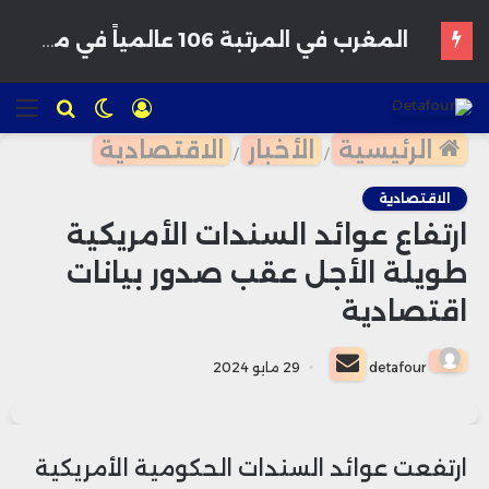
تسجيل
الوضع
للبحث
الق
الدخول
المظلم
الرئيسية
الأخبار
الاقتصادية
/
/
الاقتصادية
ارتفاع عوائد السندات الأمريكية
طويلة الأجل عقب صدور بيانات
اقتصادية
أرسل
detafour
29 مايو 2024
بريدا
إلكترونيا
ارتفعت عوائد السندات الحكومية الأمريكية