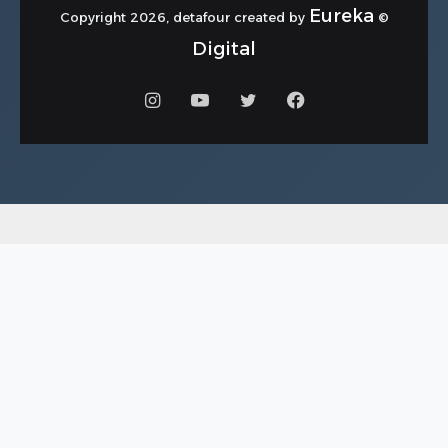
Eureka
© Copyright 2026, detafour created by
Digital
فيسبوك
تويتر
يوتيوب
انستقرام