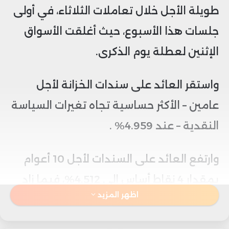
طويلة الأجل خلال تعاملات الثلاثاء، في أولى
جلسات هذا الأسبوع، حيث أغلقت الأسواق
الإثنين لعطلة يوم الذكرى.
واستقر العائد على سندات الخزانة لأجل
عامين – الأكثر حساسية تجاه تغيرات السياسة
النقدية – عند 4.959% .
وارتفع العائد على السندات لأجل 10 أعوام
بمقدار 4 نقاط أساس إلى 4.512%، فيما زاد
اظهر المزيد
العائد على السندات لأجل 30 عامًا بمقدار 5
نقاط أساس إلى 4.627%.