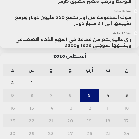
الأوسط وترقب مصير مضيق هرمز
منذ 16 ساعة
موف المدعومة من أوبر تجمع 250 مليون دولار وترفع
تقييمها إلى 2.1 مليار دولار
منذ 17 ساعة
راي داليو يحذر من فقاعة في أسهم الذكاء الاصطناعي
ويشبهها بموجتي 1929 و2000
أغسطس 2026
ن
ث
أرب
خ
ج
س
د
2
1
9
8
7
6
5
4
3
16
15
14
13
12
11
10
23
22
21
20
19
18
17
30
29
28
27
26
25
24