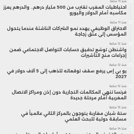
منذ 11 ساعة
وتوسيع المساحات الخضراء، واعتماد أنظمة
احتياطيات المغرب تقترب من 500 مليار درهم.. والدرهم يعزز
مكاسبه أمام الدولار واليورو
رقمية لتدبير مياه الري، بهدف جعل المدن أكثر
منذ 11 ساعة
قدرة على الصمود أمام تحديات الجفاف وارتفاع
الاحتراق الوظيفي يهدد نمو الشركات الناشئة عندما يتحول
المؤسس إلى عنق زجاجة
درجات الحرارة.
منذ 12 ساعة
واشنطن توسّع تدقيق حسابات التواصل الاجتماعي ضمن
إجراءات منح التأشيرات
وتندرج هذه المبادرات ضمن توجه أوسع نحو بناء
منذ 12 ساعة
مدن ذكية ومستدامة، قادرة على التوفيق بين
يو بي إس يرفع سقف توقعاته للذهب إلى 5 آلاف دولار في
2027
متطلبات النمو الحضري والحفاظ على التوازنات
منذ 12 ساعة
فرنسا تنهي المكالمات التجارية دون إذن ومراكز الاتصال
البيئية، في وقت أصبحت فيه مواجهة آثار التغير
المغربية أمام مرحلة جديدة
المناخي أولوية متزايدة بالنسبة للعديد من
منذ 13 ساعة
ستة شبان مغاربة يتوجون بالمركز الثاني عالمياً في
مسابقة دولية للبحث العلمي
الدول حول العالم.
منذ 14 ساعة