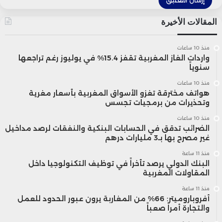
على مقاربات مستوحاة من الهندسة المعمارية
المقالات الأخيرة
البيومناخية، من خلال إعادة توظيف تقنيات
منذ 10 ساعات
تقليدية تتلاءم مع البيئة المحلية، مثل استخدام
واردات الغاز المغربية تقفز 15.4% في يوليوز رغم تراجعها
سنوياً
مواد البناء الطبيعية، وإنشاء فضاءات تعتمد
منذ 10 ساعات
على الظل الطبيعي، بما يساهم في تقليل
هواتف مخترقة تغزو الأسواق المغربية بأسعار مغرية
وتحذيرات من برمجيات تجسس
الاعتماد على وسائل التبريد الاصطناعي.
منذ 10 ساعات
الضرائب تدقق في الحسابات البنكية والنفقات لرصد مداخيل
غير مصرح بها بـ3 مليارات درهم
واعتبرت “إل إسبانيول” أن المغرب أصبح من
منذ 11 ساعة
البنك الدولي يرصد تأخراً في توظيف التكنولوجيا داخل
التجارب الرائدة في شمال إفريقيا في مجال
المقاولات المغربية
التعمير المستدام، بفضل الجمع بين حلول
منذ 11 ساعة
أفروباروميتر: 66% من المغاربة يرون عبور الحدود للعمل
متعددة تشمل إعادة تأهيل الفضاءات الحضرية،
والتجارة أمراً صعباً