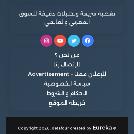
تغطية سريعة وتحليلات دقيقة للسوق
المغربي والعالمي
فيسبوك
تويتر
يوتيوب
انستقرام
من نحن ؟
للإتصال بنا
للإعلان معنا – Advertisement
سياسة الخصوصية
الاحكام و الشروط
خريطة الموقع
Eureka
© Copyright 2026, detafour created by