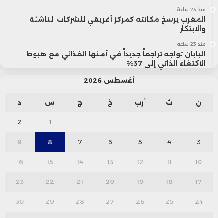
منذ 23 ساعة
المغرب يرسخ مكانته كمركز أفريقي للشركات الناشئة
والابتكار
منذ 23 ساعة
اليابان تواجه تراجعاً جديداً في أمنها الغذائي مع هبوط
الاكتفاء الذاتي إلى 37%
أغسطس 2026
ن
ث
أرب
خ
ج
س
د
2
1
9
8
7
6
5
4
3
16
15
14
13
12
11
10
23
22
21
20
19
18
17
30
29
28
27
26
25
24