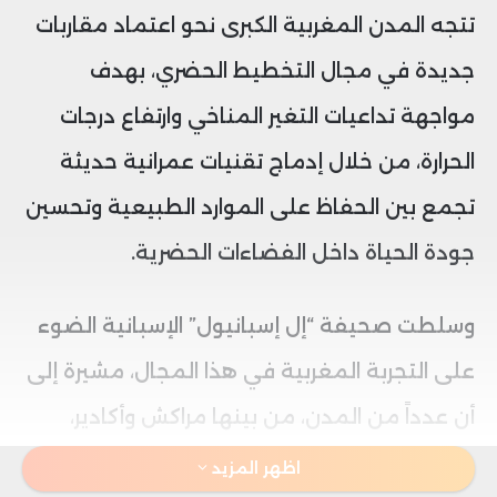
تتجه المدن المغربية الكبرى نحو اعتماد مقاربات
جديدة في مجال التخطيط الحضري، بهدف
مواجهة تداعيات التغير المناخي وارتفاع درجات
الحرارة، من خلال إدماج تقنيات عمرانية حديثة
تجمع بين الحفاظ على الموارد الطبيعية وتحسين
جودة الحياة داخل الفضاءات الحضرية.
وسلطت صحيفة “إل إسبانيول” الإسبانية الضوء
على التجربة المغربية في هذا المجال، مشيرة إلى
أن عدداً من المدن، من بينها مراكش وأكادير،
بدأت في تبني حلول مبتكرة تعتمد على تهيئة
اظهر المزيد