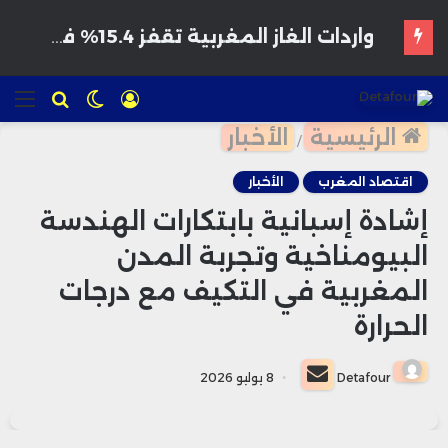
تسجيل
الوضع
للبحث
الق
الدخول
المظلم
الرئيسية
الأخبار
/
اقتصاد المغرب
الأخبار
إشادة إسبانية بابتكارات الهندسة
البيومناخية وتجربة المدن
المغربية في التكيف مع درجات
الحرارة
أرسل
Detafour
8 يوليو 2026
بريدا
إلكترونيا