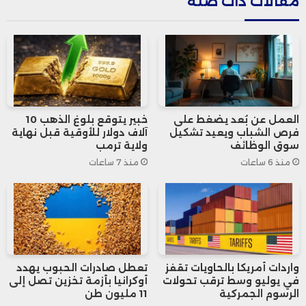
مقالات ذات صلة
وهكذا لم تعد القضية مرتبطة بحجم الأموال
التي تنتقل، بل بالمرحلة العمرية التي تصل
فيها إلى أصحابها، وما يترتب على ذلك من تغير
في طريقة استخدامها وتأثيرها في الاقتصاد.
العمل عن بُعد يضغط على
خبير يتوقع بلوغ الذهب 10
فرص الشباب ويعيد تشكيل
آلاف دولار للأوقية قبل نهاية
تشير تقديرات تقرير UBS للثروة العالمية إلى
سوق الوظائف
ولاية ترمب
منذ 6 ساعات
منذ 7 ساعات
أن أكثر من 80 تريليون دولار من الأصول
ستنتقل بين الأجيال خلال العقدين أو الثلاثة
المقبلة، في واحدة من أكبر عمليات إعادة
توزيع الثروة في التاريخ الحديث.
واردات أمريكا بالحاويات تقفز
تعطل صادرات الحبوب يهدد
في يوليو وسط ترقب تحولات
أوكرانيا بأزمة تخزين تصل إلى
الرسوم الجمركية
11 مليون طن
ومن المتوقع أن تنتقل نحو 9 تريليونات دولار