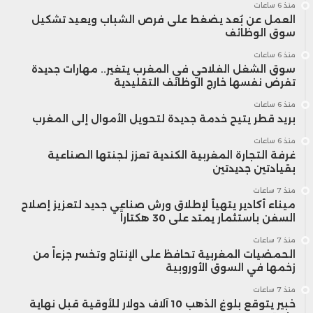
منذ 6 ساعات
العمل عن بُعد يضغط على فرص الشباب ويعيد تشكيل
سوق الوظائف
منذ 6 ساعات
سوق الشغل الفلاحي في المغرب يتغير.. مهارات جديدة
تفرض نفسها خارج الوظائف التقليدية
يرى خبراء الاقتصاد أن عمر المستفيد أصبح
منذ 6 ساعات
بريد قطر يتيح خدمة جديدة لتحويل الأموال إلى المغرب
عاملًا أساسيًا في تحديد الأثر الاقتصادي للثروة
منذ 6 ساعات
المنتقلة.
غرفة التجارة المغربية الكندية تعزز لجنتها الصناعية
بقيادتين جديدتين
منذ 7 ساعات
فعندما يحصل شخص في منتصف
ميناء أكادير يتهيأ لإطلاق ورش صناعي جديد لتعزيز إصلاح
السفن باستثمار يمتد على 30 هكتاراً
الثلاثينيات على ميراث، فإنه غالبًا ما يستخدمه
منذ 7 ساعات
الحمضيات المغربية تحافظ على الإنتاج وتخسر جزءاً من
في قرارات توسعية مثل شراء منزل، أو تأسيس
زخمها في السوق الأوروبية
شركة، أو الاستثمار في أسواق الأسهم، وهي
منذ 7 ساعات
خبير يتوقع بلوغ الذهب 10 آلاف دولار للأوقية قبل نهاية