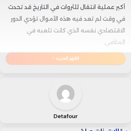
أكبر عملية انتقال للثروات في التاريخ قد تحدث
في وقت لم تعد فيه هذه الأموال تؤدي الدور
الاقتصادي نفسه الذي كانت تلعبه في
الماضي.
اظهر المزيد
فمع ارتفاع متوسط الأعمار وتحسن الرعاية
الصحية، أصبح كثير من الأبناء يحصلون على
ميراثهم في مراحل عمرية متقدمة، بعد أن
يكونوا قد تجاوزوا أهم المحطات المالية في
حياتهم، مثل امتلاك منزل أو بناء مشروع أو
Detafour
تكوين مدخرات طويلة الأجل.