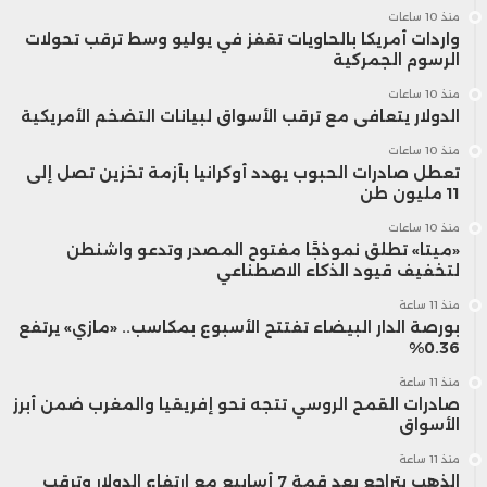
الميراث الذي يحصل عليه الأفراد بعد سن 55
منذ 10 ساعات
واردات أمريكا بالحاويات تقفز في يوليو وسط ترقب تحولات
يؤدي غالبًا إلى تغييرات محدودة في أنماط
الرسوم الجمركية
الاستهلاك أو أسلوب الحياة اليومية.
منذ 10 ساعات
الدولار يتعافى مع ترقب الأسواق لبيانات التضخم الأمريكية
منذ 10 ساعات
يُعد قطاع الإسكان من أبرز المجالات التي تأثرت
تعطل صادرات الحبوب يهدد أوكرانيا بأزمة تخزين تصل إلى
11 مليون طن
بتأخر انتقال الثروة بين الأجيال.
منذ 10 ساعات
«ميتا» تطلق نموذجًا مفتوح المصدر وتدعو واشنطن
لتخفيف قيود الذكاء الاصطناعي
ففي الماضي، كان الميراث يمثل فرصة
منذ 11 ساعة
حاسمة أمام الشباب لتوفير الدفعة الأولى
بورصة الدار البيضاء تفتتح الأسبوع بمكاسب.. «مازي» يرتفع
0.36%
لشراء منزل في بداية حياتهم المهنية. أما
منذ 11 ساعة
اليوم، فيصل هذا الدعم المالي في كثير من
صادرات القمح الروسي تتجه نحو إفريقيا والمغرب ضمن أبرز
الأسواق
الحالات بعد أن يكون المستفيد قد اشترى
منذ 11 ساعة
الذهب يتراجع بعد قمة 7 أسابيع مع ارتفاع الدولار وترقب