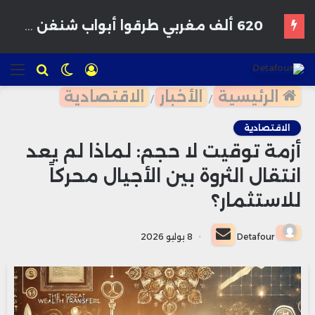
39.6 مليون درهم لتأهيل الطرق المؤدية إلى ملعب الحسن الثاني استعداداً لمونديال 2030
تسجيل
الوضع
للبحث
الق
الدخول
المظلم
الرئيسية
الأخبار
الاقتصادية
/
/
الاقتصادية
أزمة توقيت لا حجم: لماذا لم يعد
انتقال الثروة بين الأجيال محركاً
للاستثمار؟
أرسل
Detafour
8 يوليو 2026
بريدا
إلكترونيا