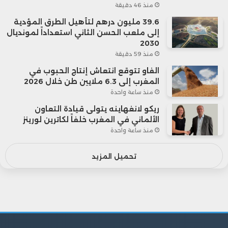
خلال ثمانينيات القرن الماضي، وفق بيانات
منذ 46 دقيقة
39.6 مليون درهم لتأهيل الطرق المؤدية
الرابطة الوطنية للوسطاء العقاريين.
إلى ملعب الحسن الثاني استعداداً لمونديال
2030
منذ 59 دقيقة
ولا يقتصر تأثير تأخر انتقال الميراث على
الفاو تتوقع انتعاش إنتاج الحبوب في
العقارات، بل يمتد إلى أسواق الاستثمار.
المغرب إلى 6.3 ملايين طن خلال 2026
منذ ساعة واحدة
ريكو لانغهاينه يتولى قيادة التعاون
فالأفراد الأصغر سنًا يميلون عادة إلى تحمل
الألماني في المغرب خلفاً لكاترين لورينز
منذ ساعة واحدة
مخاطر أكبر، سواء عبر الاستثمار في الشركات
الناشئة، أو الأسهم، أو توسيع أعمالهم الخاصة،
تحميل المزيد
لأن لديهم فترة زمنية أطول لتعويض الخسائر
وتحقيق العوائد.
أما الأشخاص الذين يحصلون على الثروة قرب