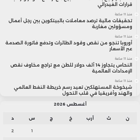
منزله بالفعل، أو أصبح مرتبطًا بقرض عقاري
قرارات الفيدرالي
طويل الأجل.
منذ 11 ساعة
تحقيقات مالية ترصد معاملات بالبيتكوين بين رجل أعمال
ومسؤولين مغاربة
وتشير بيانات منظمة التعاون الاقتصادي
منذ 11 ساعة
أوروبا تنجو من نقص وقود الطائرات وتدفع فاتورة الصدمة
والتنمية (OECD) إلى أن أسعار العقارات في
عبر الأسعار
معظم الاقتصادات المتقدمة ارتفعت خلال
منذ 11 ساعة
النحاس يتجاوز 14 ألف دولار للطن مع تراجع مخاوف نقص
الإمدادات العالمية
العقدين الماضيين بوتيرة أسرع من نمو دخول
منذ 11 ساعة
الأسر، ما جعل دخول سوق السكن أكثر صعوبة
شيخوخة المستهلكين تعيد رسم خريطة النفط العالمي
والهند وأفريقيا في قلب التحول
أمام الأجيال الجديدة.
أغسطس 2026
ن
ث
أرب
خ
ج
س
د
2
1