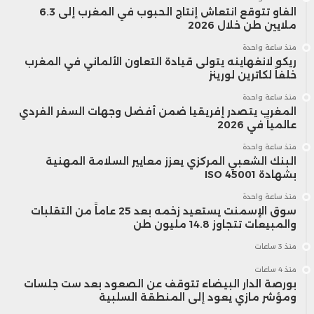
الفاو تتوقع انتعاش إنتاج الحبوب في المغرب إلى 6.3
إلى الورثة خلال الثلاثينيات أو الأربعينيات من
ملايين طن خلال 2026
منذ ساعة واحدة
العمر، وهي مرحلة ترتفع فيها الحاجة إلى رأس
ريكو لانغهاينه يتولى قيادة التعاون الألماني في المغرب
خلفاً لكاترين لورينز
المال لشراء منزل، أو إطلاق مشروع، أو
منذ ساعة واحدة
الاستثمار في التعليم. أما اليوم، فقد أصبح
المغرب يتصدر إفريقيا ضمن أفضل وجهات السفر الفردي
عالمياً في 2026
كثير من الورثة يتلقون هذه الأموال بعد سن
منذ ساعة واحدة
البنك الشعبي المركزي يعزز معايير السلامة المهنية
الخمسين، عندما تكون أولوياتهم المالية
بشهادة ISO 45001
مختلفة تمامًا.
منذ ساعة واحدة
سوق الإسمنت يستعيد زخمه بعد 25 عاماً من التقلبات
والمبيعات تتجاوز 14.8 مليون طن
منذ 3 ساعات
منذ 4 ساعات
بورصة الدار البيضاء تتوقف عن الصعود بعد ست جلسات
ومؤشر مازي يعود إلى المنطقة السلبية