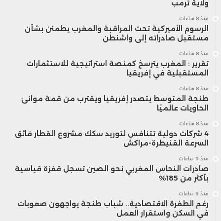
خطوات تساهم في زيادة النشاط الاقتصادي
ولاية ترمب
وخلق فرص جديدة.
منذ 8 ساعات
الرسوم الأميركية تحت المراقبة والمغرب يطمئن بشأن
مستقبل صادراته إلى واشنطن
أما عندما تصل الأموال إلى شخص تجاوز
منذ 8 ساعات
تقرير : المغرب يترسخ كمنصة استراتيجية للاستثمارات
الخامسة والخمسين، فإن استخدامها يميل
المستقبلية في إفريقيا
منذ 8 ساعات
إلى أن يكون أكثر تحفظًا، من خلال زيادة
طنجة المتوسط يتصدر إفريقيا ويقترب من قمة موانئ
الحاويات عالميًا
المدخرات، أو تسديد الديون، أو الاستثمار في
منذ 8 ساعات
أدوات منخفضة المخاطر استعدادًا للتقاعد أو
4 شركات دولية تتنافس لتوريد سكك مشروع القطار فائق
السرعة القنيطرة-مراكش
بهدف نقل الأموال إلى الجيل التالي.
منذ 9 ساعات
صادرات النحاس المغربي نحو الصين تسجل قفزة قياسية
بأكثر من 185%
وتدعم دراسة صادرة عن مجلس الاحتياطي
منذ 9 ساعات
الفيدرالي الأمريكي هذا الاتجاه، إذ تشير إلى أن
رغم الطفرة الاقتصادية.. شباب طنجة يواجهون صعوبات
في السكن واستقرار العمل