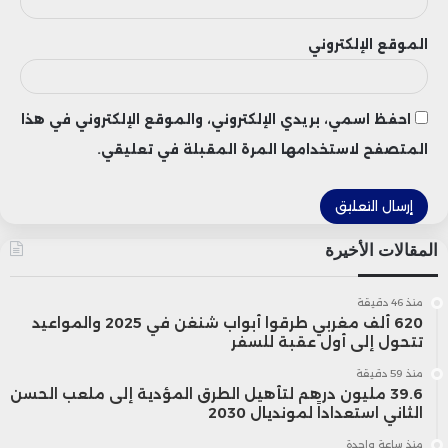
خلال خمسينيات القرن الماضي، كان متوسط
الموقع الإلكتروني
العمر المتوقع عالميًا لا يتجاوز نحو 46 عامًا،
قبل أن يرتفع اليوم إلى أكثر من 73 عامًا وفق
احفظ اسمي، بريدي الإلكتروني، والموقع الإلكتروني في هذا
بيانات الأمم المتحدة، فيما يتجاوز 80 عامًا في
المتصفح لاستخدامها المرة المقبلة في تعليقي.
دول متقدمة مثل اليابان وسويسرا وإسبانيا.
المقالات الأخيرة
هذا التغير الديموغرافي أدى إلى تمديد دورة
انتقال الثروة داخل العائلات، حيث أصبح الآباء
منذ 46 دقيقة
620 ألف مغربي طرقوا أبواب شنغن في 2025 والمواعيد
يعيشون لفترات أطول، ما يؤخر وصول
تتحول إلى أول عقبة للسفر
أموالهم إلى الأبناء.
منذ 59 دقيقة
39.6 مليون درهم لتأهيل الطرق المؤدية إلى ملعب الحسن
الثاني استعداداً لمونديال 2030
وفي العقود الماضية، كان الميراث غالبًا يصل
منذ ساعة واحدة