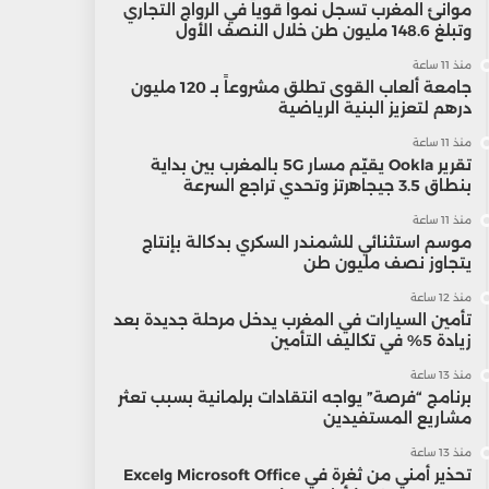
موانئ المغرب تسجل نمواً قوياً في الرواج التجاري
وتبلغ 148.6 مليون طن خلال النصف الأول
منذ 11 ساعة
جامعة ألعاب القوى تطلق مشروعاً بـ 120 مليون
درهم لتعزيز البنية الرياضية
منذ 11 ساعة
تقرير Ookla يقيّم مسار 5G بالمغرب بين بداية
بنطاق 3.5 جيجاهرتز وتحدي تراجع السرعة
منذ 11 ساعة
موسم استثنائي للشمندر السكري بدكالة بإنتاج
يتجاوز نصف مليون طن
منذ 12 ساعة
تأمين السيارات في المغرب يدخل مرحلة جديدة بعد
زيادة 5% في تكاليف التأمين
منذ 13 ساعة
برنامج “فرصة” يواجه انتقادات برلمانية بسبب تعثر
مشاريع المستفيدين
منذ 13 ساعة
تحذير أمني من ثغرة في Microsoft Office وExcel