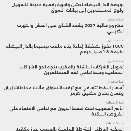
بـ3.89 تيراواط/ساعة خلال الفترة ذاتها من
بورصة الدار البيضاء تدشن واجهة رقمية جديدة لتسهيل
ولوج المستثمرين إلى بيانات السوق
سنة 2025.
منذ ساعتين
مشروع مالية 2027 يشدد الخناق على الغش والتهرب
الضريبي
وفي قطاع الكهرباء، أفادت المعطيات
منذ ساعتين
بارتفاع واردات المغرب من الكهرباء بنسبة
TGCC تفوز بصفقة إعادة بناء ملعب تيسيما بالدار البيضاء
بقيمة 1.8 مليار درهم
63.5 في المائة خلال الربع الأول من سنة
منذ ساعتين
2026، في ظل تراجع الإنتاج المحلي
تمويل الشركات الناشئة بالمغرب يتجه نحو الشراكات
الجماعية وسط تنامي ثقة المستثمرين
واستمرار نمو الطلب على الطاقة.
منذ ساعتين
أسعار النفط تتعافى مع ترقب الأسواق مآلات محادثات إيران
وعُمان بشأن مضيق هرمز
كما أظهرت بيانات مديرية الدراسات
منذ 3 ساعات
والتوقعات المالية التابعة لوزارة
الأسر المغربية تحت ضغط الديون مع تنامي الاعتماد على
القروض البنكية
الاقتصاد والمالية انخفاض إنتاج الكهرباء
منذ 3 ساعات
المختبر الوطني للشرطة العلمية بالمغرب يعزز مكانته