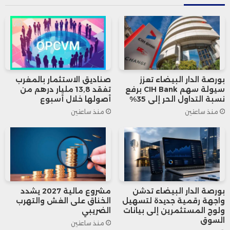
إضافة إلى كميات تؤمنها شركة شل
بموجب اتفاقية موقعة منذ عام 2023
لتغطية جزء من احتياجات السوق
الوطنية.
بورصة الدار البيضاء تعزز
صناديق الاستثمار بالمغرب
سيولة سهم CIH Bank برفع
تفقد 13,8 مليار درهم من
كما أشارت إلى أن واردات الغاز خلال سنة
نسبة التداول الحر إلى 35%
أصولها خلال أسبوع
منذ ساعتين
منذ ساعتين
2026 عرفت تذبذباً منذ بداية العام، إذ
انطلقت بمستويات مرتفعة قبل أن
تتراجع خلال الأشهر اللاحقة، متأثرة
بالتطورات الجيوسياسية المرتبطة بالحرب
بورصة الدار البيضاء تدشن
مشروع مالية 2027 يشدد
الأميركية الإسرائيلية على إيران
واجهة رقمية جديدة لتسهيل
الخناق على الغش والتهرب
ولوج المستثمرين إلى بيانات
الضريبي
وانعكاساتها على أسواق الطاقة
السوق
منذ ساعتين