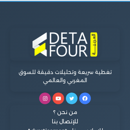
تغطية سريعة وتحليلات دقيقة للسوق
المغربي والعالمي
فيسبوك
تويتر
يوتيوب
انستقرام
من نحن ؟
للإتصال بنا