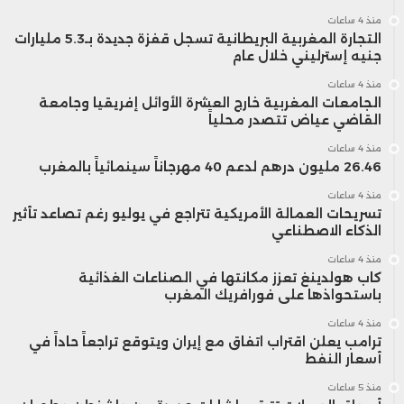
منذ 4 ساعات
مارس 2026، مقارنة بزيادة بلغت 4.2 في
التجارة المغربية البريطانية تسجل قفزة جديدة بـ5.3 مليارات
جنيه إسترليني خلال عام
المائة خلال الفترة نفسها من سنة 2025،
منذ 4 ساعات
بينما واصل استهلاك الكهرباء نموه
الجامعات المغربية خارج العشرة الأوائل إفريقيا وجامعة
القاضي عياض تتصدر محلياً
ليسجل ارتفاعاً بنسبة 6.6 في المائة.
منذ 4 ساعات
26.46 مليون درهم لدعم 40 مهرجاناً سينمائياً بالمغرب
منذ 4 ساعات
تسريحات العمالة الأمريكية تتراجع في يوليو رغم تصاعد تأثير
الذكاء الاصطناعي
منذ 4 ساعات
كاب هولدينغ تعزز مكانتها في الصناعات الغذائية
باستحواذها على فورافريك المغرب
منذ 4 ساعات
ترامب يعلن اقتراب اتفاق مع إيران ويتوقع تراجعاً حاداً في
أسعار النفط
منذ 5 ساعات