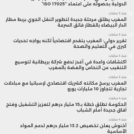
بنسبة 0.8 في المائة مع نهاية مارس
الدولية بحصوله على اعتماد “ISO 17025”
2026، بعدما بلغ التراجع 1.7 في المائة
منذ 3 ساعات
المغرب يطلق مرحلة جديدة لتطوير النقل الجوي بربط مطار
خلال الشهرين الأولين من السنة.
الدار البيضاء بالقطار فائق السرعة
منذ 3 ساعات
تقرير دولي: المغرب يتقدم اقتصادياً لكنه يواجه تحديات
ويُعزى هذا الانخفاض أساساً إلى تراجع
كبرى في التعليم والصحة
إنتاج الشركات الخاصة بنسبة 2.8 في
منذ 3 ساعات
اكتشافات واعدة في أغدز تدفع شركة بريطانية لتوسيع
المائة، إضافة إلى انخفاض إنتاج المكتب
التنقيب عن النحاس والفضة بالمغرب
الوطني للكهرباء والماء الصالح للشرب
منذ 3 ساعات
المغرب يرسخ مكانته كشريك اقتصادي لإسبانيا مع مبادلات
بنسبة 6.2 في المائة، ما زاد من الاعتماد
تجارية تتجاوز 10 مليارات يورو
منذ 4 ساعات
على الاستيراد لتلبية الطلب المحلي.
الحكومة تطلق خطة بـ15 مليار درهم لتعزيز التشغيل وفتح
آفاق جديدة أمام الشباب
في المقابل، ارتفع صافي الطلب على
منذ 4 ساعات
أخنوش يعلن تخصيص 13.2 مليار درهم لدعم المواد
الكهرباء بنسبة 3.5 في المائة حتى نهاية
الأساسية