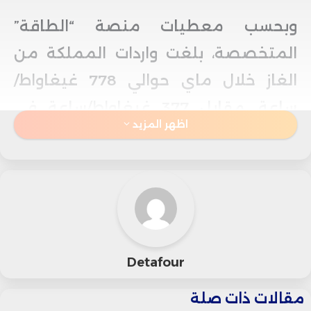
وبحسب معطيات منصة “الطاقة”
المتخصصة، بلغت واردات المملكة من
الغاز خلال ماي حوالي 778 غيغاواط/
ساعة، مقابل 377 غيغاواط/ساعة في
اظهر المزيد
أبريل، ما يعكس نمواً شهرياً بنسبة 106.4
في المائة، بعد فترة اتسمت بتقلبات
ملحوظة في التموين.
وأوضحت المنصة أن المغرب يستورد
الغاز المسال من عدة مصادر دولية،
Detafour
أبرزها روسيا والولايات المتحدة الأمريكية،
مقالات ذات صلة