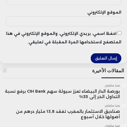
الأسبوع الثالث من الشهر، فيما عرفت
بداية أبريل انقطاع الإمدادات لعشرة أيام
الموقع الإلكتروني
متواصلة، قبل استئنافها بشكل محدود
لخمسة أيام فقط، ثم توقفها مجدداً
احفظ اسمي، بريدي الإلكتروني، والموقع الإلكتروني في هذا
المتصفح لاستخدامها المرة المقبلة في تعليقي.
لمدة يومين.
ورغم التحسن المسجل في ماي، فإن
المقالات الأخيرة
إجمالي واردات المغرب من الغاز خلال
الأشهر الخمسة الأولى من سنة 2026
منذ ساعتين
بورصة الدار البيضاء تعزز سيولة سهم CIH Bank برفع نسبة
ظل دون مستويات الفترة نفسها من
التداول الحر إلى 35%
منذ ساعتين
العام الماضي، حيث تراجع بنسبة 19.5 في
صناديق الاستثمار بالمغرب تفقد 13,8 مليار درهم من
أصولها خلال أسبوع
المائة ليبلغ 3.13 تيراواط/ساعة، مقارنة
منذ ساعتين