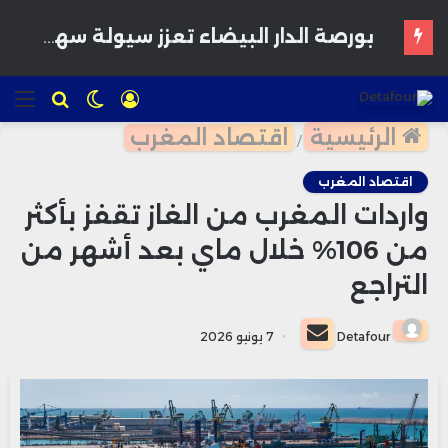
صناديق الاستثمار بالمغرب تفقد 13,8 مليار درهم من أصولها خلال أسبوع
تسجيل
الوضع
للبحث
الق
الدخول
المظلم
الرئيسية
اقتصاد المغرب
/
اقتصاد المغرب
واردات المغرب من الغاز تقفز بأكثر
من 106% خلال ماي بعد أشهر من
التراجع
أرسل
Detafour
7 يونيو 2026
بريدا
إلكترونيا