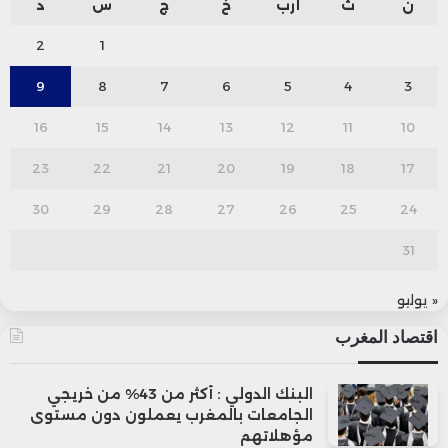
ن
ث
أرب
خ
ج
س
د
2
1
9
8
7
6
5
4
3
16
15
14
13
12
11
10
23
22
21
20
19
18
17
30
29
28
27
26
25
24
31
« يوليو
اقتصاد المغرب
البنك الدولي : أكثر من 43% من خريجي
الجامعات بالمغرب يعملون دون مستوى
مؤهلاتهم