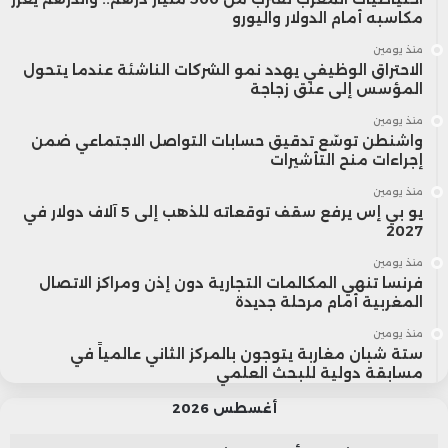
مكاسبه أمام الدولار واليورو
منذ يومين
الاحتراق الوظيفي يهدد نمو الشركات الناشئة عندما يتحول
المؤسس إلى عنق زجاجة
منذ يومين
واشنطن توسّع تدقيق حسابات التواصل الاجتماعي ضمن
إجراءات منح التأشيرات
منذ يومين
يو بي إس يرفع سقف توقعاته للذهب إلى 5 آلاف دولار في
2027
منذ يومين
فرنسا تنهي المكالمات التجارية دون إذن ومراكز الاتصال
المغربية أمام مرحلة جديدة
منذ يومين
ستة شبان مغاربة يتوجون بالمركز الثاني عالمياً في
مسابقة دولية للبحث العلمي
أغسطس 2026