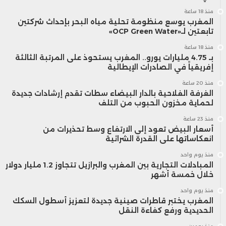
منذ 18 ساعة
المغرب يوسع منظومة تحلية مياه البحر بإحداث شركتين
تابعتين لـ«OCP Green Water»
منذ 18 ساعة
بـ 4.75 مليارات يورو.. المغرب يستحوذ على المرتبة الثالثة
إفريقياً في الصادرات الإيطالية
منذ 20 ساعة
الغرفة الفلاحية بالدار البيضاء سطات تقدم إرشادات جديدة
لحماية مخزون الحبوب من التلف
منذ 23 ساعة
أسعار البيض تعود إلى الارتفاع وسط تحذيرات من
انعكاساتها على القدرة الشرائية
منذ يوم واحد
المبادلات التجارية بين المغرب والبرازيل تتجاوز 1.2 مليار دولار
خلال خمسة أشهر
منذ يوم واحد
المغرب يختبر قاطرات صينية جديدة لتعزيز أسطول السكك
الحديدية ورفع كفاءة النقل