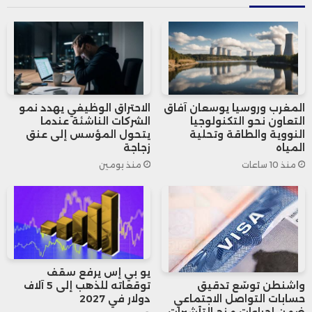
وتعزيز الاستجابات المناعية. وتهدف الشركتان
إلى إطلاق أربعة برامج تطوير تستهدف
مستقبلات بروتينية محددة، بهدف تقديم
حلول علاجية مبتكرة لمكافحة السمنة.
المغرب وروسيا يوسعان آفاق
الاحتراق الوظيفي يهدد نمو
التعاون نحو التكنولوجيا
الشركات الناشئة عندما
النووية والطاقة وتحلية
يتحول المؤسس إلى عنق
وتأتي هذه الاتفاقية كثاني صفقة كبيرة في
المياه
زجاجة
منذ 10 ساعات
منذ يومين
قطاع أدوية السمنة خلال شهرين، بعدما
أعلنت شركة “روش” نيتها استثمار ما يصل إلى
5.3 مليار دولار في تعاون مع “زيلاند فارما”
لتطوير وتسويق علاج واعد في نفس المجال.
يو بي إس يرفع سقف
توقعاته للذهب إلى 5 آلاف
واشنطن توسّع تدقيق
دولار في 2027
حسابات التواصل الاجتماعي
ضمن إجراءات منح التأشيرات