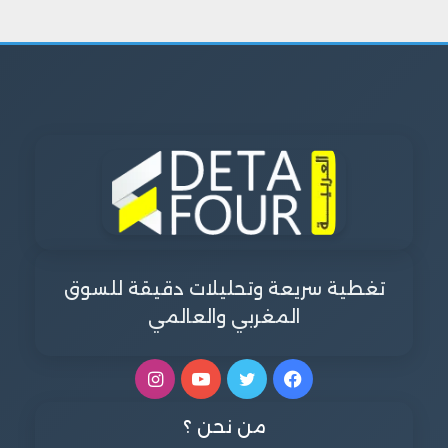
تغطية سريعة وتحليلات دقيقة للسوق
المغربي والعالمي
فيسبوك
تويتر
يوتيوب
انستقرام
من نحن ؟