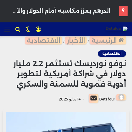
فوزي لقجع : المغاربة يريدون المعقول واستعادة الثقة تمر عبر الأفكار والمشاريع
تسجيل
الوضع
للبحث
الق
الدخول
المظلم
الرئيسية
الأخبار
الاقتصادية
/
/
الاقتصادية
نوفو نورديسك تستثمر 2.2 مليار
دولار في شراكة أمريكية لتطوير
أدوية فموية للسمنة والسكري
أرسل
Detafour
14 مايو 2025
بريدا
إلكترونيا