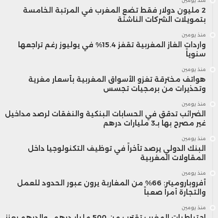
منذ يومين
2 مليون دولار فقط تضع المغرب في المرتبة الخامسة
بتمويلات الشركات الناشئة
منذ يومين
واردات الغاز المغربية تقفز 15.4% في يوليوز رغم تراجعها
سنوياً
منذ يومين
هواتف مخترقة تغزو الأسواق المغربية بأسعار مغرية
وتحذيرات من برمجيات تجسس
منذ يومين
الضرائب تدقق في الحسابات البنكية والنفقات لرصد مداخيل
غير مصرح بها بـ3 مليارات درهم
منذ يومين
البنك الدولي يرصد تأخراً في توظيف التكنولوجيا داخل
المقاولات المغربية
منذ يومين
أفروباروميتر: 66% من المغاربة يرون عبور الحدود للعمل
والتجارة أمراً صعباً
منذ يومين
احتياطيات المغرب تقترب من 500 مليار درهم.. والدرهم يعزز