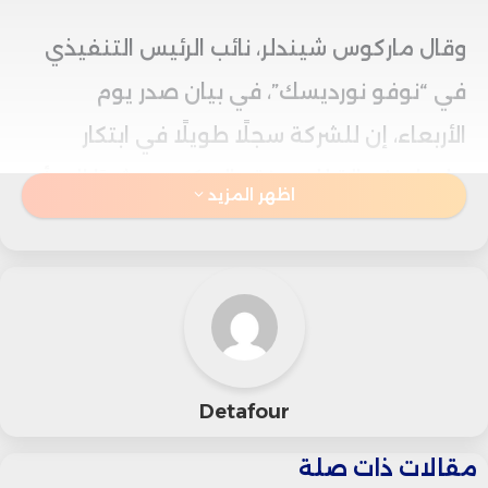
وقال ماركوس شيندلر، نائب الرئيس التنفيذي
في “نوفو نورديسك”، في بيان صدر يوم
الأربعاء، إن للشركة سجلًا طويلًا في ابتكار
علاجات فعالة للسمنة والسكري، مشيرًا إلى أن
اظهر المزيد
هذه الشراكة تأتي في إطار استراتيجيتها
لتوسيع حضورها في هذا المجال الطبي
المتنامي.
وتتضمن الصفقة دفع أكثر من 200 مليون
Detafour
دولار كدفعات مقدمة لشركة “سيبتيرنا”، التي
مقالات ذات صلة
تركز على تقنيات متقدمة في نمو الخلايا