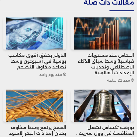
مقالات ذات صلة
يشهد نمواً قوياً تجاوز 3% خلال الربع الثالث،
وهو معدل لا يبرر عادة خفض أسعار الفائدة،
مؤكداً على أهمية تقييم كافة المتغيرات
الاقتصادية قبل اتخاذ أي قرارات مستقبلية
النحاس عند مستويات
الدولار يحقق أقوى مكاسب
بشأن الفائدة.
قياسية وسط سباق الذكاء
يومية في أسبوعين وسط
الاصطناعي وتحديات
تصاعد مخاوف التضخم
الإمدادات العالمية
منذ يوم واحد
منذ 22 ساعة
بورصة تكساس تشعل
القمح يرتفع وسط مخاوف
المنافسة في وول ستريت..
بشأن إمدادات البحر الأسود