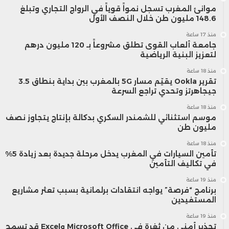
موانئ المغرب تسجل نمواً قوياً في الرواج التجاري وتبلغ
148.6 مليون طن خلال النصف الأول
منذ 17 ساعة
جامعة ألعاب القوى تطلق مشروعاً بـ 120 مليون درهم
لتعزيز البنية الرياضية
منذ 18 ساعة
تقرير Ookla يقيّم مسار 5G بالمغرب بين بداية بنطاق 3.5
جيجاهرتز وتحدي تراجع السرعة
منذ 18 ساعة
موسم استثنائي للشمندر السكري بدكالة بإنتاج يتجاوز نصف
مليون طن
منذ 18 ساعة
تأمين السيارات في المغرب يدخل مرحلة جديدة بعد زيادة 5%
في تكاليف التأمين
منذ 19 ساعة
برنامج “فرصة” يواجه انتقادات برلمانية بسبب تعثر مشاريع
المستفيدين
منذ 19 ساعة
تحذير أمني من ثغرة في Microsoft Office وExcel قد تسمح