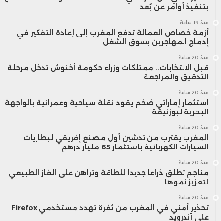
بتنفيذ أوامر عن بُعد
منذ 19 ساعة
أزمة خصاص العمالة تدفع المغرب إلى إعادة التفكير في
إدماج المهاجرين بسوق الشغل
منذ 20 ساعة
قبل الانتخابات.. ممتلكات وزراء حكومة أخنوش تدخل مرحلة
التدقيق والمراجعة
منذ 20 ساعة
استثمار إماراتي ضخم يقود نقلة سياحية وعمرانية بالواجهة
البحرية لبوزنيقة
منذ 20 ساعة
المغرب يقترب من تدشين أول مصنع إفريقي لبطاريات
السيارات الكهربائية باستثمار 65 مليار درهم
منذ 20 ساعة
مناجم تطلق ذراعاً جديداً للطاقة وتراهن على الغاز الطبيعي
لتعزيز نموها
منذ 20 ساعة
تحذير أمني في المغرب من ثغرة تهدد مستخدمي Firefox
على أندرويد