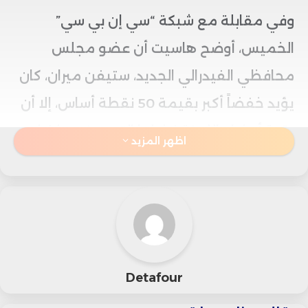
وفي مقابلة مع شبكة “سي إن بي سي”
الخميس، أوضح هاسيت أن عضو مجلس
محافظي الفيدرالي الجديد، ستيفن ميران، كان
يؤيد خفضاً أكبر بقيمة 50 نقطة أساس، إلا أن
بقية أعضاء اللجنة فضلوا التوجه نحو خفض
اظهر المزيد
محدود بربع نقطة مئوية.
ورغم ذلك، أكد هاسيت أن القرار يعكس سياسة
حكيمة، قائلاً: “الخلاصة هي التحرك بوتيرة
بطيئة وثابتة نحو الهدف مع متابعة البيانات”.
Detafour
وأشار المسؤول إلى أن الاقتصاد الأمريكي