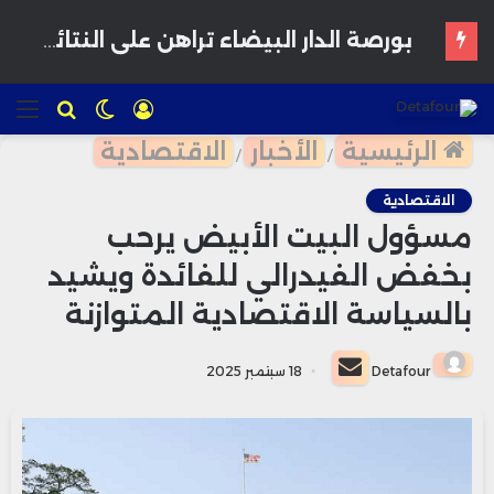
المغرب يدرس إقرار سن الرشد الرقمي لحماية القاصرين من مخاطر المنصات الاجتماعية
تسجيل
الوضع
للبحث
الق
الدخول
المظلم
الرئيسية
الأخبار
الاقتصادية
/
/
الاقتصادية
مسؤول البيت الأبيض يرحب
بخفض الفيدرالي للفائدة ويشيد
بالسياسة الاقتصادية المتوازنة
أرسل
Detafour
18 سبتمبر 2025
بريدا
إلكترونيا