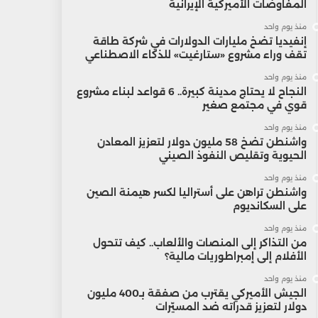
المفاوضات الأميركية الإيرانية
منذ يوم واحد
إنفيديا تضخ مليارات الدولارات في شركة طاقة
تقف وراء مشروع «ستارغيت» للذكاء الاصطناعي
منذ يوم واحد
النجاح لا يحتاج مدينة كبيرة.. 6 قواعد لبناء مشروع
قوي في مجتمع صغير
منذ يوم واحد
واشنطن تضخ 58 مليون دولار لتعزيز المعادن
الحيوية وتقليص النفوذ الصيني
منذ يوم واحد
واشنطن تراهن على أستراليا لكسر هيمنة الصين
على السكانديوم
منذ يوم واحد
من التذاكر إلى المنصات والألعاب.. كيف تتحول
الأفلام إلى إمبراطوريات مالية؟
منذ يوم واحد
الجيش الأميركي يقترب من صفقة بـ400 مليون
دولار لتعزيز قدراته ضد المسيّرات