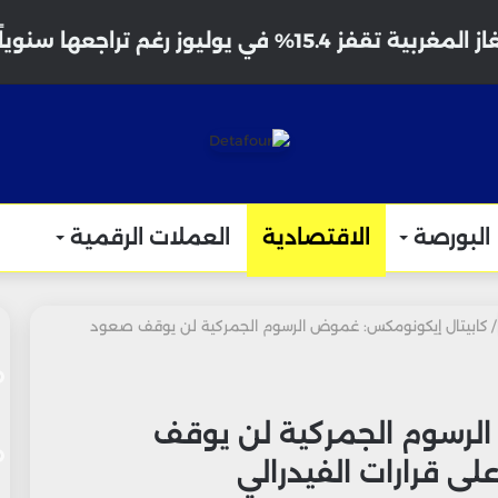
 تقفز 15.4% في يوليوز رغم تراجعها سنوياً
البورصة
الاقتصادية
العملات الرقمية
/
كابيتال إيكونومكس: غموض الرسوم الجمركية لن يوقف صعود
لرسوم الجمركية لن يوقف
ى قرارات الفيدرالي