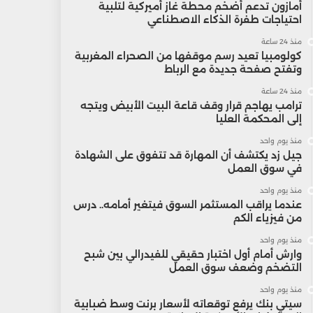
أمازون تدعم أضخم محطة غاز أميركية لتلبية
احتياجات طفرة الذكاء الاصطناعي
منذ 24 ساعة
كولومبيا تعيد رسم موقفها من الصحراء المغربية
وتفتح صفحة جديدة مع الرباط
منذ 24 ساعة
ترامب يهاجم قرار وقف قاعة البيت الأبيض ويتجه
إلى المحكمة العليا
منذ يوم واحد
جيل زد يكتشف أن المهارة قد تتفوق على الشهادة
في سوق العمل
منذ يوم واحد
عندما يراقب المستثمر السوق فيتغير أمامه.. درس
من فيزياء الكم
منذ يوم واحد
وارش أمام أول اختبار حقيقي للفيدرالي بين شبح
التضخم وضعف سوق العمل
منذ يوم واحد
سيتي بنك يرفع توقعاته لأسعار برنت وسط ضبابية