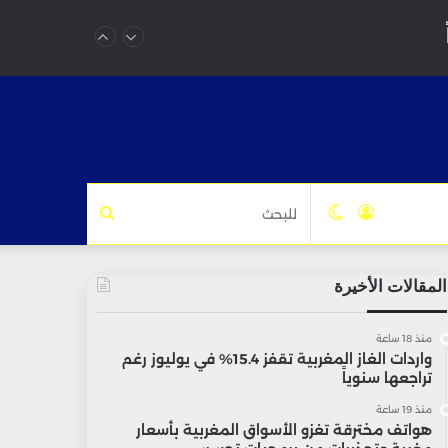
تسجيل
الوضع
للبحث
الدخول
المظلم
المقالات الأخيرة
منذ 18 ساعة
واردات الغاز المغربية تقفز 15.4% في يوليوز رغم
تراجعها سنوياً
منذ 19 ساعة
هواتف مخترقة تغزو الأسواق المغربية بأسعار