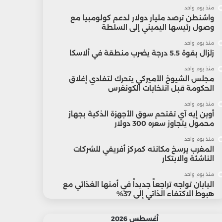
منذ يوم واحد
واشنطن ترصد مليار دولار لدعم كولومبيا مع
وصول رئيسها اليميني إلى السلطة
منذ يوم واحد
زلزال بقوة 5.5 درجة يضرب منطقة في ألاسكا
منذ يوم واحد
مجلس الشيوخ الأميركي يتحرك لتفادي إغلاق
الحكومة قبل انتخابات الكونغرس
منذ يوم واحد
أوبن إيه آي تقتحم سوق الأجهزة الذكية بجهاز
محمول يتجاوز سعره 300 دولار
منذ يوم واحد
المغرب يرسخ مكانته كمركز أفريقي للشركات
الناشئة والابتكار
منذ يوم واحد
اليابان تواجه تراجعاً جديداً في أمنها الغذائي مع
هبوط الاكتفاء الذاتي إلى 37%
أغسطس 2026