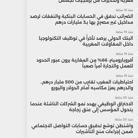
مغرية وتحذيرات من برمجيات تجسس
منذ 19 ساعة
الضرائب تدقق في الحسابات البنكية والنفقات لرصد
مداخيل غير مصرح بها بـ3 مليارات درهم
منذ 19 ساعة
البنك الدولي يرصد تأخراً في توظيف التكنولوجيا
داخل المقاولات المغربية
منذ 19 ساعة
أفروباروميتر: 66% من المغاربة يرون عبور الحدود
للعمل والتجارة أمراً صعباً
منذ 19 ساعة
احتياطيات المغرب تقترب من 500 مليار درهم..
والدرهم يعزز مكاسبه أمام الدولار واليورو
منذ 20 ساعة
الاحتراق الوظيفي يهدد نمو الشركات الناشئة عندما
يتحول المؤسس إلى عنق زجاجة
منذ 20 ساعة
واشنطن توسّع تدقيق حسابات التواصل الاجتماعي
ضمن إجراءات منح التأشيرات