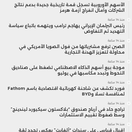
الأسهم الأوروبية تسجل قمة تاريخية جديدة بدعم نتائج
الشركات وآمال انفراج أزمة هرمز
منذ 14 ساعة
رئيس البرلمان الإيراني يهاجم ترامب ويتهمه باتباع سياسة
التهديد ثم التفاوض
منذ 14 ساعة
الصين ترفع مشترياتها من فول الصويا الأمريكي في
محاولة لتعزيز الهدنة التجارية
منذ 14 ساعة
موجة بيع أسهم الذكاء الاصطناعي تضغط على صناديق
التحوط وتبدد مكاسبها في يوليو
منذ 14 ساعة
فورد تكشف عن شاحنة كهربائية اقتصادية باسم Fathom
لمنافسة تسلا وBYD
منذ 14 ساعة
تراجع حاد في أرباح صندوق “بلاكستون سيكيورد ليندينج”
وسط ضغوط تقييم الاستثمارات
منذ 14 ساعة
إقبال قياسي على سندات “ألفابت” يعكس تجدد ثقة