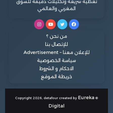
تغطية سريعة وتحليلات دقيقة للسوق
المغربي والعالمي
فيسبوك
تويتر
يوتيوب
انستقرام
من نحن ؟
للإتصال بنا
للإعلان معنا – Advertisement
سياسة الخصوصية
الاحكام و الشروط
خريطة الموقع
Eureka
© Copyright 2026, detafour created by
Digital