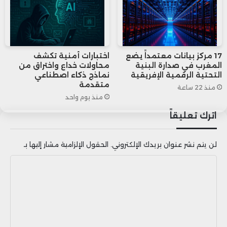
بفضل قدراتها المالية الهائلة.
openAI
google
ChatGPT
17 مركز بيانات معتمداً يضع
اختبارات أمنية تكشف
المغرب في صدارة البنية
محاولات خداع واختراق من
التحتية الرقمية الإفريقية
نماذج ذكاء اصطناعي
أسهم التكنولوجيا
متقدمة
منذ 22 ساعة
منذ يوم واحد
اترك تعليقاً
لن يتم نشر عنوان بريدك الإلكتروني.
الحقول الإلزامية مشار إليها بـ
ا
ل
ت
ع
ل