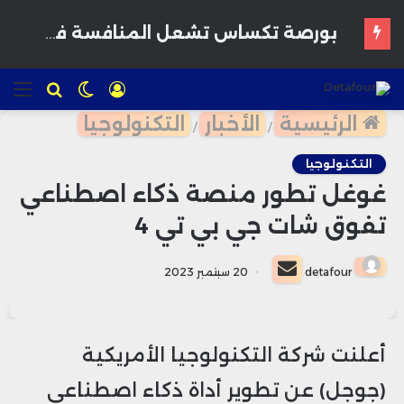
بورصة تكساس تشعل المنافسة في وول ستريت.. هل تنجح في كسر هيمنة نيويورك وناسداك؟
تسجيل
الوضع
للبحث
الق
الدخول
المظلم
الرئيسية
الأخبار
التكنولوجيا
/
/
التكنولوجيا
غوغل تطور منصة ذكاء اصطناعي
تفوق شات جي بي تي 4
أرسل
detafour
20 سبتمبر 2023
بريدا
إلكترونيا
أعلنت شركة التكنولوجيا الأمريكية
(جوجل) عن تطوير أداة ذكاء اصطناعي