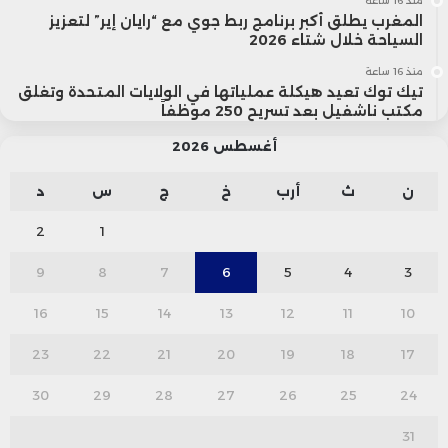
منذ 16 ساعة
المغرب يطلق أكبر برنامج ربط جوي مع “رايان إير” لتعزيز
السياحة خلال شتاء 2026
منذ 16 ساعة
تيك توك تعيد هيكلة عملياتها في الولايات المتحدة وتغلق
مكتب ناشفيل بعد تسريح 250 موظفاً
أغسطس 2026
ن
ث
أرب
خ
ج
س
د
2
1
9
8
7
6
5
4
3
16
15
14
13
12
11
10
23
22
21
20
19
18
17
30
29
28
27
26
25
24
31