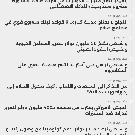
إنفيديا تضخ مليارات الدولارات في شركة طاقة تقف وراء
مشروع «ستارغيت» للذكاء الاصطناعي
منذ يوم واحد
النجاح لا يحتاج مدينة كبيرة.. 6 قواعد لبناء مشروع قوي في
مجتمع صغير
منذ يوم واحد
واشنطن تضخ 58 مليون دولار لتعزيز المعادن الحيوية
وتقليص النفوذ الصيني
منذ يوم واحد
واشنطن تراهن على أستراليا لكسر هيمنة الصين على
السكانديوم
منذ يوم واحد
من التذاكر إلى المنصات والألعاب.. كيف تتحول الأفلام إلى
إمبراطوريات مالية؟
منذ يوم واحد
الجيش الأميركي يقترب من صفقة بـ400 مليون دولار لتعزيز
قدراته ضد المسيّرات
منذ يوم واحد
واشنطن ترصد مليار دولار لدعم كولومبيا مع وصول رئيسها
اليميني إلى السلطة