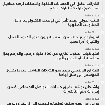
الضرائب تدقق في الحسابات البنكية والنفقات لرصد مداخيل
غير مصرح بها بـ3 مليارات درهم
منذ 22 ساعة
البنك الدولي يرصد تأخراً في توظيف التكنولوجيا داخل
المقاولات المغربية
منذ 22 ساعة
أفروباروميتر: 66% من المغاربة يرون عبور الحدود للعمل
والتجارة أمراً صعباً
منذ 22 ساعة
احتياطيات المغرب تقترب من 500 مليار درهم.. والدرهم يعزز
مكاسبه أمام الدولار واليورو
منذ 22 ساعة
الاحتراق الوظيفي يهدد نمو الشركات الناشئة عندما يتحول
المؤسس إلى عنق زجاجة
منذ 23 ساعة
واشنطن توسّع تدقيق حسابات التواصل الاجتماعي ضمن
إجراءات منح التأشيرات
منذ 23 ساعة
يو بي إس يرفع سقف توقعاته للذهب إلى 5 آلاف دولار في