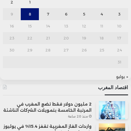
2
1
9
8
7
6
5
4
3
16
15
14
13
12
11
10
23
22
21
20
19
18
17
30
29
28
27
26
25
24
31
« يوليو
اقتصاد المغرب
2 مليون دولار فقط تضع المغرب في
المرتبة الخامسة بتمويلات الشركات الناشئة
منذ 20 ساعة
واردات الغاز المغربية تقفز 15.4% في يوليوز