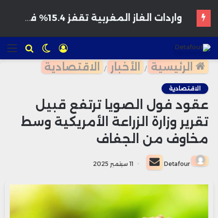
هواتف مخترقة تغزو الأسواق المغربية بأسعار مغرية وتحذيرات من برمجيات تجسس
تسجيل
الوضع
للبحث
الق
الدخول
المظلم
الرئيسية
الأخبار
الاقتصادية
/
/
الاقتصادية
عقود فول الصويا ترتفع قبيل
تقرير وزارة الزراعة الأمريكية وسط
مخاوف من الجفاف
أرسل
Detafour
11 سبتمبر 2025
بريدا
إلكترونيا