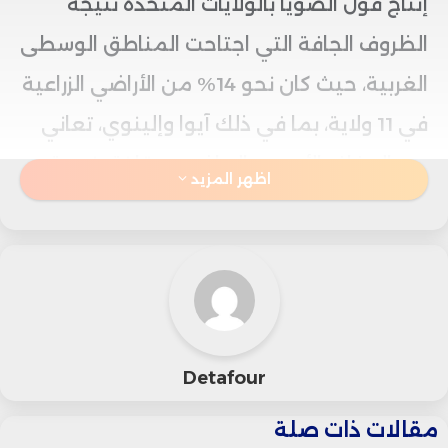
إنتاج فول الصويا بالولايات المتحدة نتيجة
الظروف الجافة التي اجتاحت المناطق الوسطى
الغربية، حيث كان نحو 14% من الأراضي الزراعية
في 11 ولاية، بما في ذلك آيوا وإلينوي، تعاني
من الجفاف الأسبوع الماضي، مقارنة بنسبة
اظهر المزيد
4.5% فقط قبل أسبوع.
ورغم التراجع المتوقع في الإنتاج، فإن الزيادات
السعرية محدودة بسبب ضعف الطلب من
الصين، أكبر مستورد عالمي لفول الصويا،
Detafour
والذي يضغط على السوق في ظل التوترات
مقالات ذات صلة
التجارية المستمرة مع الولايات المتحدة.