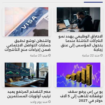
وكانت وزارة الزراعة الأمريكية قد توقعت الشهر
الماضي أن يبلغ إنتاج فول الصويا 4.292 مليار
بوشل بمتوسط 53.6 بوشل للفدان، مقارنة
الاحتراق الوظيفي يهدد نمو
بإنتاج 4.366 مليار بوشل في العام السابق، مع
الشركات الناشئة عندما
واشنطن توسّع تدقيق
يتحول المؤسس إلى عنق
حسابات التواصل الاجتماعي
توقعات بانخفاض الصادرات إلى 1.705 مليار
زجاجة
ضمن إجراءات منح التأشيرات
منذ 22 ساعة
منذ 23 ساعة
بوشل.
وبشكل عام، ساهمت توقعات الإنتاج
المنخفضة في دعم الأسعار، إلا أن التحديات
الناتجة عن ضعف الطلب العالمي تبقى عقبة
يو بي إس يرفع سقف
عصر التضخم المرتفع يعيد
توقعاته للذهب إلى 5 آلاف
ترتيب أولويات المستثمرين
دولار في 2027
رئيسية أمام السوق.
منذ يوم واحد