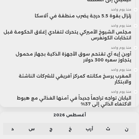
منذ يوم واحد
زلزال بقوة 5.5 درجة يضرب منطقة في ألاسكا
منذ يوم واحد
مجلس الشيوخ الأميركي يتحرك لتفادي إغلاق الحكومة قبل
انتخابات الكونغرس
منذ يوم واحد
أوبن إيه آي تقتحم سوق الأجهزة الذكية بجهاز محمول
يتجاوز سعره 300 دولار
منذ يوم واحد
المغرب يرسخ مكانته كمركز أفريقي للشركات الناشئة
والابتكار
منذ يوم واحد
اليابان تواجه تراجعاً جديداً في أمنها الغذائي مع هبوط
الاكتفاء الذاتي إلى 37%
أغسطس 2026
ن
ث
أرب
خ
ج
س
د