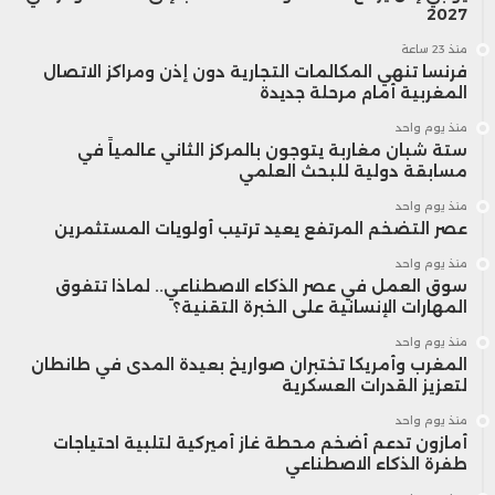
2027
منذ 23 ساعة
فرنسا تنهي المكالمات التجارية دون إذن ومراكز الاتصال
المغربية أمام مرحلة جديدة
منذ يوم واحد
ستة شبان مغاربة يتوجون بالمركز الثاني عالمياً في
مسابقة دولية للبحث العلمي
منذ يوم واحد
عصر التضخم المرتفع يعيد ترتيب أولويات المستثمرين
منذ يوم واحد
سوق العمل في عصر الذكاء الاصطناعي.. لماذا تتفوق
المهارات الإنسانية على الخبرة التقنية؟
منذ يوم واحد
المغرب وأمريكا تختبران صواريخ بعيدة المدى في طانطان
لتعزيز القدرات العسكرية
منذ يوم واحد
أمازون تدعم أضخم محطة غاز أميركية لتلبية احتياجات
طفرة الذكاء الاصطناعي