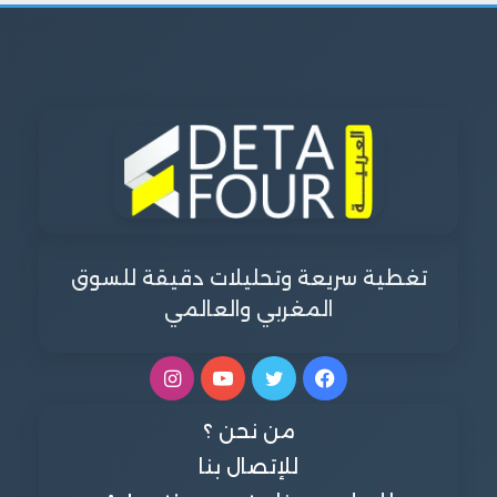
تغطية سريعة وتحليلات دقيقة للسوق
المغربي والعالمي
فيسبوك
تويتر
يوتيوب
انستقرام
من نحن ؟
للإتصال بنا