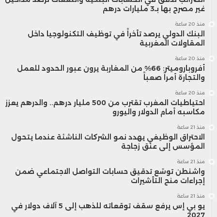
غير مصرح بها بـ3 مليارات درهم
منذ 20 ساعة
البنك الدولي يرصد تأخراً في توظيف التكنولوجيا داخل
المقاولات المغربية
منذ 20 ساعة
أفروباروميتر: 66% من المغاربة يرون عبور الحدود للعمل
والتجارة أمراً صعباً
منذ 20 ساعة
احتياطيات المغرب تقترب من 500 مليار درهم.. والدرهم يعزز
مكاسبه أمام الدولار واليورو
منذ 21 ساعة
الاحتراق الوظيفي يهدد نمو الشركات الناشئة عندما يتحول
المؤسس إلى عنق زجاجة
منذ 21 ساعة
واشنطن توسّع تدقيق حسابات التواصل الاجتماعي ضمن
إجراءات منح التأشيرات
منذ 21 ساعة
يو بي إس يرفع سقف توقعاته للذهب إلى 5 آلاف دولار في
2027