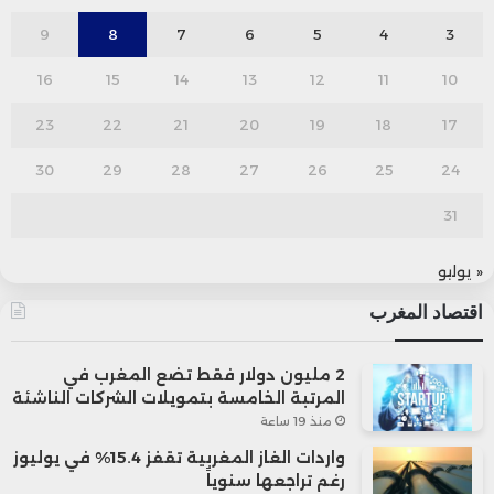
9
8
7
6
5
4
3
16
15
14
13
12
11
10
23
22
21
20
19
18
17
30
29
28
27
26
25
24
31
« يوليو
اقتصاد المغرب
2 مليون دولار فقط تضع المغرب في
المرتبة الخامسة بتمويلات الشركات الناشئة
منذ 19 ساعة
واردات الغاز المغربية تقفز 15.4% في يوليوز
رغم تراجعها سنوياً