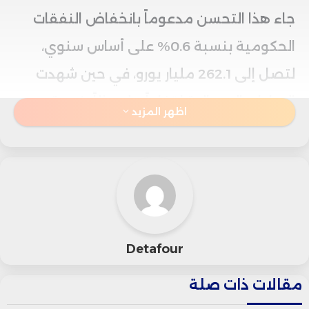
جاء هذا التحسن مدعوماً بانخفاض النفقات
الحكومية بنسبة 0.6% على أساس سنوي،
لتصل إلى 262.1 مليار يورو، في حين شهدت
الإيرادات الإجمالية ارتفاعاً ملحوظاً بنسبة
اظهر المزيد
4.2%، لتصل إلى 182.5 مليار يورو.
على صعيد آخر، أظهرت الحسابات الخاصة
للخزانة، التي تراقب التدفقات المالية المرتبطة
بالإنفاق المستهدف مثل الإيرادات المحلية،
Detafour
تسجيل عجز بقيمة 20.8 مليار يورو، مرتفعاً
مقالات ذات صلة
مقارنة بفجوة 14.9 مليار يورو خلال نفس الفترة