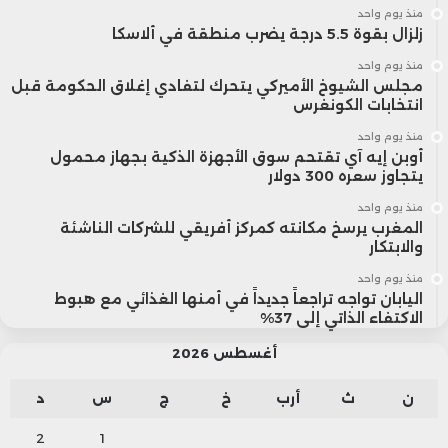
منذ يوم واحد
زلزال بقوة 5.5 درجة يضرب منطقة في ألاسكا
منذ يوم واحد
مجلس الشيوخ الأميركي يتحرك لتفادي إغلاق الحكومة قبل
انتخابات الكونغرس
منذ يوم واحد
أوبن إيه آي تقتحم سوق الأجهزة الذكية بجهاز محمول
يتجاوز سعره 300 دولار
منذ يوم واحد
المغرب يرسخ مكانته كمركز أفريقي للشركات الناشئة
والابتكار
منذ يوم واحد
اليابان تواجه تراجعاً جديداً في أمنها الغذائي مع هبوط
الاكتفاء الذاتي إلى 37%
أغسطس 2026
ن
ث
أرب
خ
ج
س
د
2
1