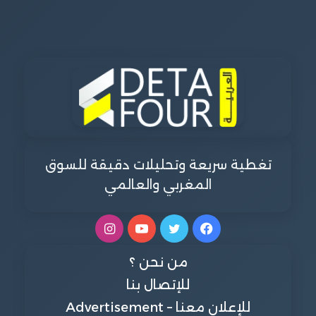
تغطية سريعة وتحليلات دقيقة للسوق
المغربي والعالمي
فيسبوك
تويتر
يوتيوب
انستقرام
من نحن ؟
للإتصال بنا
للإعلان معنا – Advertisement