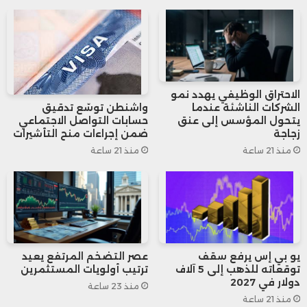
من العام السابق، مما يعكس بعض التحديات
المالية في هذا الجانب.
يعكس هذا الأداء المختلط جهود الحكومة
الاحتراق الوظيفي يهدد نمو
الفرنسية في ضبط الإنفاق وتعزيز الإيرادات،
الشركات الناشئة عندما
واشنطن توسّع تدقيق
يتحول المؤسس إلى عنق
حسابات التواصل الاجتماعي
رغم استمرار بعض الضغوط على الحسابات
زجاجة
ضمن إجراءات منح التأشيرات
منذ 21 ساعة
منذ 21 ساعة
الخاصة المرتبطة بالإنفاق المحدد.
يو بي إس يرفع سقف
عصر التضخم المرتفع يعيد
توقعاته للذهب إلى 5 آلاف
ترتيب أولويات المستثمرين
دولار في 2027
منذ 23 ساعة
منذ 21 ساعة