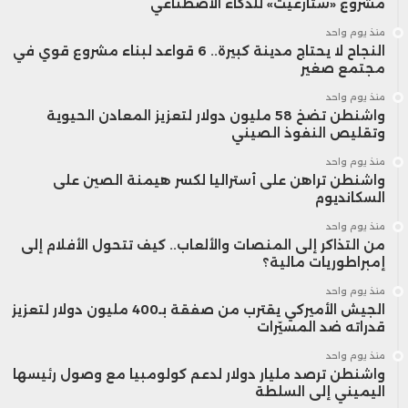
مشروع «ستارغيت» للذكاء الاصطناعي
منذ يوم واحد
النجاح لا يحتاج مدينة كبيرة.. 6 قواعد لبناء مشروع قوي في
مجتمع صغير
منذ يوم واحد
واشنطن تضخ 58 مليون دولار لتعزيز المعادن الحيوية
وتقليص النفوذ الصيني
منذ يوم واحد
واشنطن تراهن على أستراليا لكسر هيمنة الصين على
السكانديوم
منذ يوم واحد
من التذاكر إلى المنصات والألعاب.. كيف تتحول الأفلام إلى
إمبراطوريات مالية؟
منذ يوم واحد
الجيش الأميركي يقترب من صفقة بـ400 مليون دولار لتعزيز
قدراته ضد المسيّرات
منذ يوم واحد
واشنطن ترصد مليار دولار لدعم كولومبيا مع وصول رئيسها
اليميني إلى السلطة