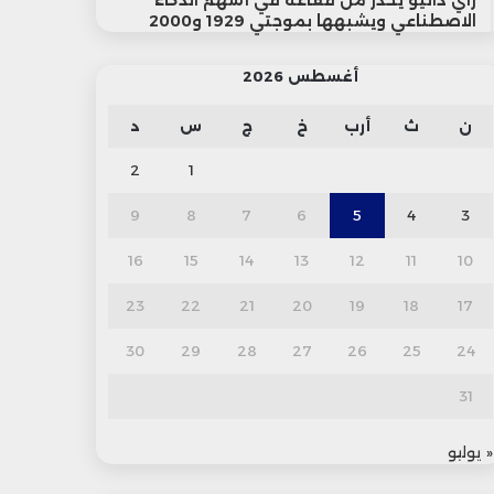
راي داليو يحذر من فقاعة في أسهم الذكاء
الاصطناعي ويشبهها بموجتي 1929 و2000
أغسطس 2026
ن
ث
أرب
خ
ج
س
د
2
1
9
8
7
6
5
4
3
16
15
14
13
12
11
10
23
22
21
20
19
18
17
30
29
28
27
26
25
24
31
« يوليو