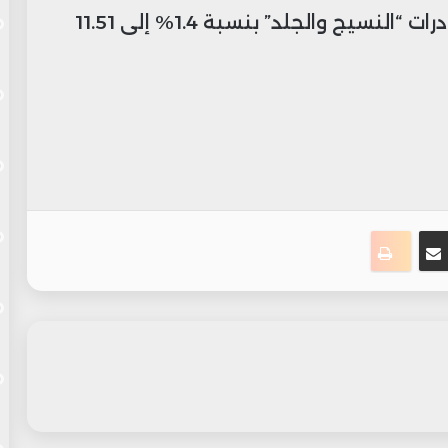
بنسبة 7.8% إلى 37.36 مليار درهم، وصادرات “النسيج والجلد” بنسبة 1.4% إلى 11.51
ست
سنجر
مشاركة عبر البريد
طباعة