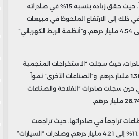
كما سجل قطاع الطيران بدوره أداءً جيداً، حيث حقق زيادة بنسبة 15% في صادراته
لفضل في ذلك إلى الارتفاع الملحوظ في مبيعات
فرعي “التجميع” بنسبة 17.9% لتصل إلى 4.54 مليار درهم، و”أنظمة الربط الكهربائي”
ادرات، حيث سجلت “الاستخراجات المنجمية
الأخرى” زيادة بنسبة 20.2% لتصل إلى 1.38 مليار درهم، و”الصناعات الأخرى” نمواً
7.5 مليار درهم، في حين سجلت صادرات “الفلاحة والصناعات
ات تراجعاً في صادراتها، حيث تراجعت
صادرات “الإلكترونيك والكهرباء” بنسبة 11.6% إلى 4.21 مليار درهم، وصادرات “السيارات”