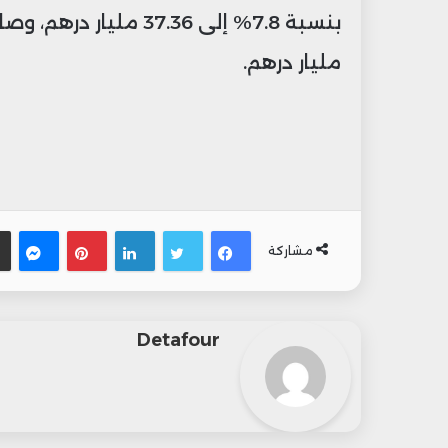
مليار درهم.
فيسبوك
تويتر
لينكدإن
بينتيري
ما
مشاركة
Detafour