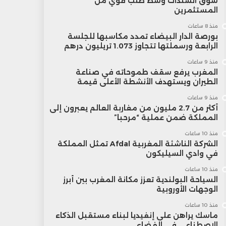
سوق السندات وسط طلب قوي من
المستثمرين
منذ 8 ساعات
بورصة الدار البيضاء تمدد مكاسبها للجلسة
الرابعة ورسملتها تتجاوز 1.073 تريليون درهم
منذ 9 ساعات
المغرب يرفع سقف طموحاته في صناعة
الطيران ويستهدف الأنشطة الأعلى قيمة
منذ 9 ساعات
أكثر من 2.7 مليون من مغاربة العالم يعبرون إلى
المملكة ضمن عملية “مرحبا”
منذ 10 ساعات
الشركة الناشئة المغربية Afdal تمثل المملكة
في وادي السيليكون
منذ 10 ساعات
السياحة البولندية تعزز مكانة المغرب بين أبرز
الوجهات الأوروبية
منذ 10 ساعات
ماسك يراهن على إنفيديا لبناء مستقبل الذكاء
الاصطناعي في الفضاء