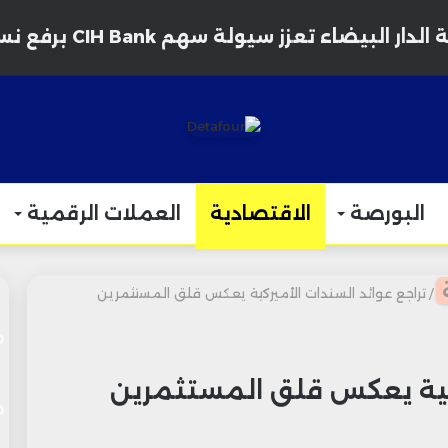
 البيضاء تعزز سيولة سهم CIH Bank برفع نسبة التداول الحر إلى 35%
البورصة
الاقتصادية
العملات الرقمية
/
تراجع عوائد السندات الأميركية يعكس قلق المستثمرين
ركية يعكس قلق المستثمرين