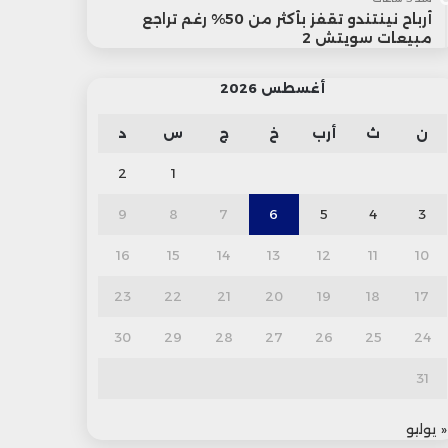
أرباح نينتندو تقفز بأكثر من 50% رغم تراجع
مبيعات سويتش 2
أغسطس 2026
ن
ث
أرب
خ
ج
س
د
2
1
9
8
7
6
5
4
3
16
15
14
13
12
11
10
23
22
21
20
19
18
17
30
29
28
27
26
25
24
31
« يوليو