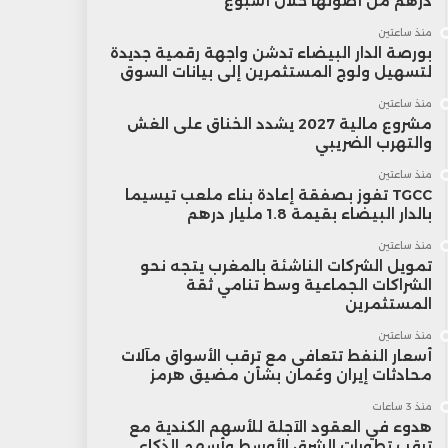
درهم من أصولها خلال أسبوع
منذ ساعتين
بورصة الدار البيضاء تدشن واجهة رقمية جديدة
لتسهيل ولوج المستثمرين إلى بيانات السوق
منذ ساعتين
مشروع مالية 2027 يشدد الخناق على الغش
والتهرب الضريبي
منذ ساعتين
TGCC تفوز بصفقة إعادة بناء ملعب تيسيما
بالدار البيضاء بقيمة 1.8 مليار درهم
منذ ساعتين
تمويل الشركات الناشئة بالمغرب يتجه نحو
الشراكات الجماعية وسط تنامي ثقة
المستثمرين
منذ ساعتين
أسعار النفط تتعافى مع ترقب الأسواق مآلات
محادثات إيران وعُمان بشأن مضيق هرمز
منذ 3 ساعات
هدوء في العقود الآجلة للأسهم الكندية مع
ترقب تطورات الشرق الأوسط وأسهم الذكاء