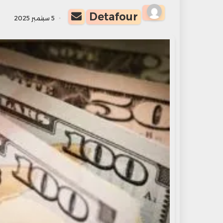
أرسل
Detafour
5 سبتمبر 2025
بريدا
إلكترونيا