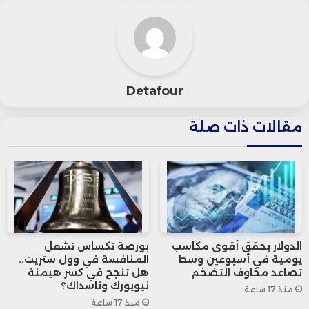
المستوى تدل على انكماش القطاع.
تتوافق هذه الأرقام مع البيانات الرسمية التي
صدرت الخميس، والتي أظهرت أن نشاط
Detafour
التصنيع انكمش بفعل اضطرابات مناخية
مقالات ذات صلة
حادة، شملت موجات حرّ وأمطار غزيرة وسيول
في عدة مناطق بالصين.
وأوضحت جينغي بان، المديرة المساعدة
للشؤون الاقتصادية في “ستاندرد آند بورز
الدولار يحقق أقوى مكاسب
بورصة تكساس تشعل
يومية في أسبوعين وسط
المنافسة في وول ستريت..
جلوبال”، أن المسح كشف عن انخفاض الإنتاج
تصاعد مخاوف التضخم
هل تنجح في كسر هيمنة
نيويورك وناسداك؟
منذ 17 ساعة
الصناعي للمرة الثانية منذ أكتوبر 2023،
منذ 17 ساعة