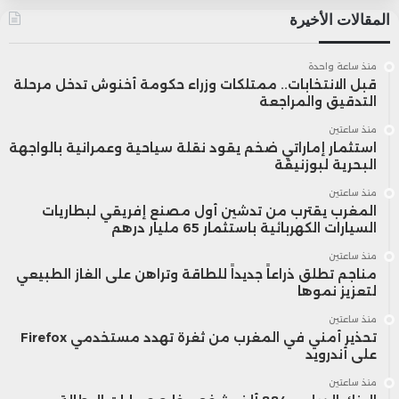
المقالات الأخيرة
منذ ساعة واحدة
قبل الانتخابات.. ممتلكات وزراء حكومة أخنوش تدخل مرحلة
التدقيق والمراجعة
منذ ساعتين
استثمار إماراتي ضخم يقود نقلة سياحية وعمرانية بالواجهة
البحرية لبوزنيقة
منذ ساعتين
المغرب يقترب من تدشين أول مصنع إفريقي لبطاريات
السيارات الكهربائية باستثمار 65 مليار درهم
منذ ساعتين
مناجم تطلق ذراعاً جديداً للطاقة وتراهن على الغاز الطبيعي
لتعزيز نموها
منذ ساعتين
تحذير أمني في المغرب من ثغرة تهدد مستخدمي Firefox
على أندرويد
منذ ساعتين