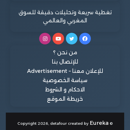
تغطية سريعة وتحليلات دقيقة للسوق
المغربي والعالمي
فيسبوك
تويتر
يوتيوب
انستقرام
من نحن ؟
للإتصال بنا
للإعلان معنا – Advertisement
سياسة الخصوصية
الاحكام و الشروط
خريطة الموقع
Eureka
© Copyright 2026, detafour created by