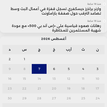
منذ 18 ساعة
وارنر براذرز ديسكفري تسجل قفزة في أعمال البث وسط
تصاعد الترقب حول صفقة باراماونت
منذ 18 ساعة
رهانات صعود قياسية على «إس آند بي 500» مع عودة
شهية المستثمرين للمخاطرة
أغسطس 2026
ن
ث
أرب
خ
ج
س
د
2
1
9
8
7
6
5
4
3
16
15
14
13
12
11
10
23
22
21
20
19
18
17
30
29
28
27
26
25
24