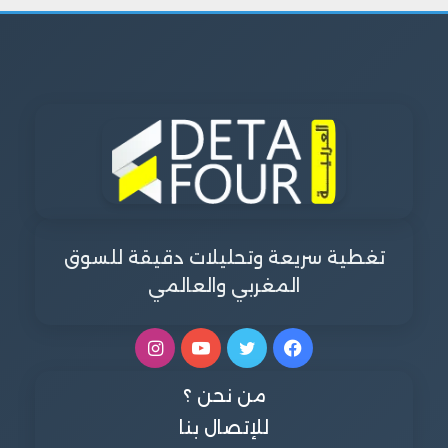
تغطية سريعة وتحليلات دقيقة للسوق
المغربي والعالمي
فيسبوك
تويتر
يوتيوب
انستقرام
من نحن ؟
للإتصال بنا