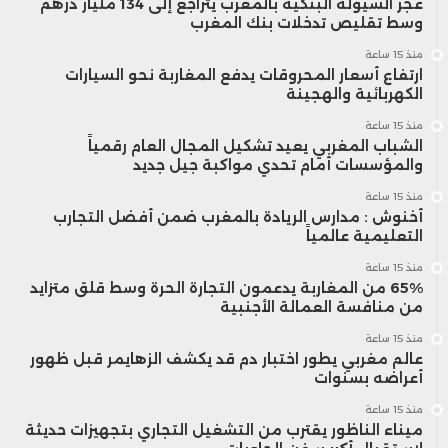
عجز السيولة البنكية بالمغرب يتراجع إلى 134 مليار درهم
استمرار الفجوة الكبيرة بين السياسة النقدية
وسط تقليص تدخلات بنك المغرب
اليابانية ونظيراتها في الاقتصادات الكبرى،
منذ 15 ساعة
ارتفاع أسعار المحروقات يدفع المغاربة نحو السيارات
وهو ما يبقي الين تحت ضغط مستمر في
الكهربائية والهجينة
منذ 15 ساعة
سوق العملات العالمية.
الشباب المغربي يعيد تشكيل المجال العام رقمياً
والمؤسسات أمام تحدي مواكبة جيل جديد
منذ 15 ساعة
أخنوش : مدارس الريادة بالمغرب ضمن أفضل التجارب
التعليمية عالمياً
منذ 15 ساعة
65% من المغاربة يدعمون التجارة الحرة وسط قلق متزايد
من منافسة العمالة الأجنبية
منذ 15 ساعة
عالم مغربي يطور اختبار دم قد يكشف الزهايمر قبل ظهور
أعراضه بسنوات
منذ 15 ساعة
ميناء الناظور يقترب من التشغيل التجاري بتجهيزات حديثة