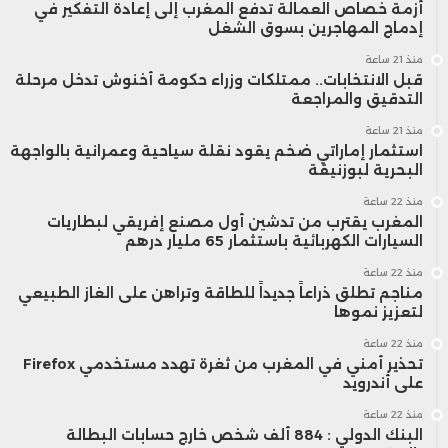
أزمة خصاص العمالة تدفع المغرب إلى إعادة التفكير في
إدماج المهاجرين بسوق الشغل
منذ 21 ساعة
قبل الانتخابات.. ممتلكات وزراء حكومة أخنوش تدخل مرحلة
التدقيق والمراجعة
منذ 21 ساعة
استثمار إماراتي ضخم يقود نقلة سياحية وعمرانية بالواجهة
البحرية لبوزنيقة
منذ 22 ساعة
المغرب يقترب من تدشين أول مصنع إفريقي لبطاريات
السيارات الكهربائية باستثمار 65 مليار درهم
منذ 22 ساعة
مناجم تطلق ذراعاً جديداً للطاقة وتراهن على الغاز الطبيعي
لتعزيز نموها
منذ 22 ساعة
تحذير أمني في المغرب من ثغرة تهدد مستخدمي Firefox
على أندرويد
منذ 22 ساعة
البنك الدولي : 884 ألف شخص خارج حسابات البطالة