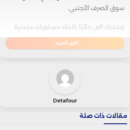
سوق الصرف الأجنبي.
ويتحرك الين حاليًا باتجاه مستويات متدنية
تاريخيًا قرب أدنى مستوياته في أربعة عقود،
اظهر المزيد
ما يثير حالة من القلق في أوساط
المستثمرين بشأن الخطوة المقبلة
للسلطات النقدية اليابانية، خصوصًا بعد
التدخل الأخير لبنك اليابان الذي ساهم مؤقتًا
في دعم العملة نهاية الأسبوع الماضي.
Detafour
سجل الدولار الأمريكي ارتفاعًا مقابل الين
مقالات ذات صلة
الياباني بأكثر من 0.35% ليصل إلى 161.86