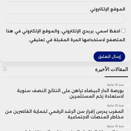
وكان الين قد سجل يوم الأربعاء الماضي
الموقع الإلكتروني
أدنى مستوياته منذ عام 1986 عند 162.84
احفظ اسمي، بريدي الإلكتروني، والموقع الإلكتروني في هذا
ين للدولار، وهو ما دفع بنك اليابان إلى
المتصفح لاستخدامها المرة المقبلة في تعليقي.
التدخل في السوق خلال جلسة الخميس،
الأمر الذي ساهم في دفع العملة للارتفاع
بنسبة 0.9%، مسجلة أكبر مكسب يومي لها
المقالات الأخيرة
منذ مايو الماضي.
منذ 15 ساعة
بورصة الدار البيضاء تراهن على النتائج النصف سنوية
لاستعادة زخم المستثمرين
ويترقب المستثمرون في الوقت الحالي أي
منذ 15 ساعة
إشارات رسمية من صناع القرار في طوكيو
المغرب يدرس إقرار سن الرشد الرقمي لحماية القاصرين من
مخاطر المنصات الاجتماعية
بشأن استراتيجيتهم المقبلة، في ظل
منذ 15 ساعة