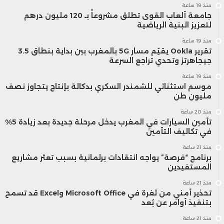
منذ 19 ساعة
جامعة ألعاب القوى تطلق مشروعاً بـ 120 مليون درهم
لتعزيز البنية الرياضية
منذ 19 ساعة
تقرير Ookla يقيّم مسار 5G بالمغرب بين بداية بنطاق 3.5
جيجاهرتز وتحدي تراجع السرعة
منذ 19 ساعة
موسم استثنائي للشمندر السكري بدكالة بإنتاج يتجاوز نصف
مليون طن
منذ 20 ساعة
تأمين السيارات في المغرب يدخل مرحلة جديدة بعد زيادة 5%
في تكاليف التأمين
منذ 21 ساعة
برنامج “فرصة” يواجه انتقادات برلمانية بسبب تعثر مشاريع
المستفيدين
منذ 21 ساعة
تحذير أمني من ثغرة في Microsoft Office وExcel قد تسمح
بتنفيذ أوامر عن بُعد
منذ 21 ساعة