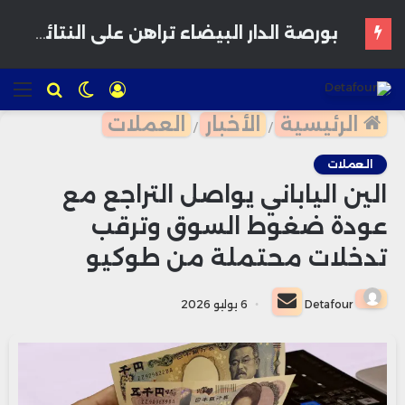
المغرب يدرس إقرار سن الرشد الرقمي لحماية القاصرين من مخاطر المنصات الاجتماعية
تسجيل
الوضع
للبحث
الق
الدخول
المظلم
الرئيسية
الأخبار
العملات
/
/
العملات
الين الياباني يواصل التراجع مع
عودة ضغوط السوق وترقب
تدخلات محتملة من طوكيو
أرسل
Detafour
6 يوليو 2026
بريدا
إلكترونيا