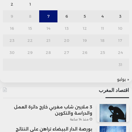
2
1
9
8
7
6
5
4
3
16
15
14
13
12
11
10
23
22
21
20
19
18
17
30
29
28
27
26
25
24
31
« يوليو
اقتصاد المغرب
3 ملايين شاب مغربي خارج دائرة العمل
والدراسة والتكوين
منذ 14 ساعة
بورصة الدار البيضاء تراهن على النتائج