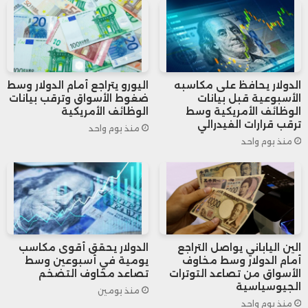
ين، مقارنة بسعر افتتاح عند 161.26 ين،
بعدما لامس أدنى مستوى خلال الجلسة
عند 161.24 ين.
الدولار يحافظ على مكاسبه
اليورو يتراجع أمام الدولار وسط
الأسبوعية قبل بيانات
ضغوط الأسواق وترقب بيانات
الوظائف الأمريكية وسط
الوظائف الأمريكية
وكان الين قد أنهى تداولات الجمعة الماضية
ترقب قرارات الفيدرالي
منذ يوم واحد
منذ يوم واحد
على تراجع بنحو 0.15% أمام الدولار، وذلك
بعد أن صعد خلال الجلسة إلى أعلى مستوى
في أسبوعين عند 160.48 ين قبل أن يفقد
مكاسبه لاحقًا.
الين الياباني يواصل التراجع
الدولار يحقق أقوى مكاسب
أمام الدولار وسط مخاوف
يومية في أسبوعين وسط
وعلى أساس أسبوعي، تمكن الين من
الأسواق من تصاعد التوترات
تصاعد مخاوف التضخم
الجيوسياسية
منذ يومين
تسجيل ارتفاع طفيف بنحو 0.25%، في أول
منذ يوم واحد