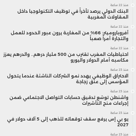
منذ 22 ساعة
من الأنظمة المالية التقليدية.
البنك الدولي يرصد تأخراً في توظيف التكنولوجيا داخل
المقاولات المغربية
منذ 22 ساعة
ومع ذلك، فإن بقاء الأوضاع الجيوسياسية
أفروباروميتر: 66% من المغاربة يرون عبور الحدود للعمل
والتجارة أمراً صعباً
متوترة قد يعيد رسم المشهد سريعًا، ما يجعل
منذ 22 ساعة
احتياطيات المغرب تقترب من 500 مليار درهم.. والدرهم يعزز
الحذر والتقلب سيدي الموقف في أسواق
مكاسبه أمام الدولار واليورو
العملات الرقمية خلال المرحلة القادمة
منذ 23 ساعة
الاحتراق الوظيفي يهدد نمو الشركات الناشئة عندما يتحول
المؤسس إلى عنق زجاجة
منذ 23 ساعة
واشنطن توسّع تدقيق حسابات التواصل الاجتماعي ضمن
إجراءات منح التأشيرات
منذ 23 ساعة
يو بي إس يرفع سقف توقعاته للذهب إلى 5 آلاف دولار في
2027
منذ 23 ساعة