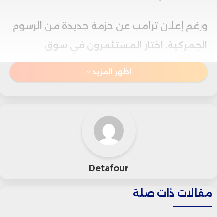
ورغم إعلان ترامب عن حزمة جديدة من الرسوم
الجمركية، اختار المستثمرون في سوق
العملات الرقمية التركيز على عوامل السوق
اظهر المزيد
الداخلية والطلب المضاربي، متجاهلين نسبياً
وقع التطورات الجيوسياسية التي هزت أسواق
السلع والعملات التقليدية.
في أحدث خطواته التصعيدية، أعلن ترامب
Detafour
مساء الأربعاء عن فرض رسوم جمركية بنسبة
مقالات ذات صلة
50% على واردات النحاس إلى الولايات المتحدة،
على أن يبدأ تطبيق القرار في الأول من غشت