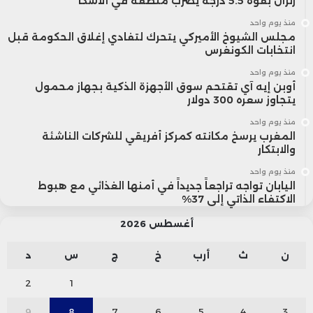
زلزال بقوة 5.5 درجة يضرب منطقة في ألاسكا
منذ يوم واحد
مجلس الشيوخ الأميركي يتحرك لتفادي إغلاق الحكومة قبل
انتخابات الكونغرس
منذ يوم واحد
أوبن إيه آي تقتحم سوق الأجهزة الذكية بجهاز محمول
يتجاوز سعره 300 دولار
منذ يوم واحد
المغرب يرسخ مكانته كمركز أفريقي للشركات الناشئة
والابتكار
منذ يوم واحد
اليابان تواجه تراجعاً جديداً في أمنها الغذائي مع هبوط
الاكتفاء الذاتي إلى 37%
أغسطس 2026
ن
ث
أرب
خ
ج
س
د
2
1
9
8
7
6
5
4
3