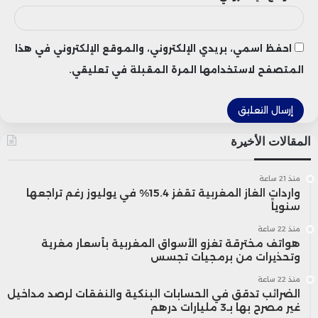
ريبل (XRP): ارتفع سعر العملة بنسبة 3.1%
احفظ اسمي، بريدي الإلكتروني، والموقع الإلكتروني في هذا
ليصل إلى 2.49 دولار بحلول الساعة 20:54
المتصفح لاستخدامها المرة المقبلة في تعليقي.
بتوقيت غرينتش، وفقًا لبيانات
CoinMarketCap، ما يعكس شهية متزايدة
المقالات الأخيرة
من المستثمرين نحو الأصول البديلة وسط
منذ 21 ساعة
تقلبات الاقتصاد التقليدي.
واردات الغاز المغربية تقفز 15.4% في يوليوز رغم تراجعها
سنوياً
يبدو أن العملات المشفرة بدأت تجد لنفسها
منذ 22 ساعة
هواتف مخترقة تغزو الأسواق المغربية بأسعار مغرية
وتحذيرات من برمجيات تجسس
مسارًا مستقلًا عن التوترات السياسية، على
منذ 22 ساعة
الأقل في المدى القصير، مستفيدة من
الضرائب تدقق في الحسابات البنكية والنفقات لرصد مداخيل
غير مصرح بها بـ3 مليارات درهم
التوجهات العالمية نحو التحول الرقمي والتحرر