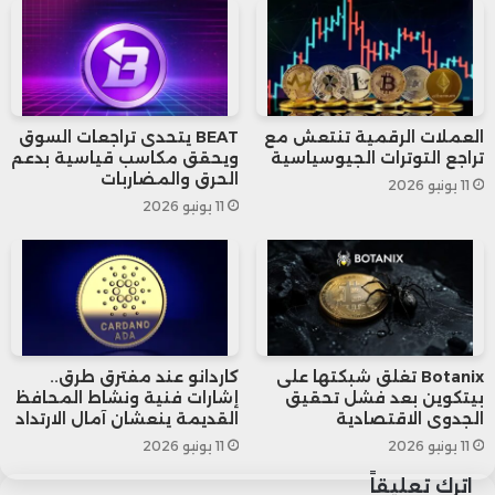
المقبل.
كما شملت الإجراءات فرض رسوم مماثلة على
العملات الرقمية تنتعش مع
BEAT يتحدى تراجعات السوق
الواردات البرازيلية، في خطوة فُهمت على أنها
تراجع التوترات الجيوسياسية
ويحقق مكاسب قياسية بدعم
الحرق والمضاربات
11 يونيو 2026
رد سياسي واقتصادي مزدوج.
11 يونيو 2026
وبرّر ترامب القرار بأن العلاقة التجارية مع
البرازيل “غير عادلة للغاية” وتفتقر إلى
المعاملة بالمثل، مضيفًا أن الإجراءات تأتي
Botanix تغلق شبكتها على
كاردانو عند مفترق طرق..
أيضًا كرد على محاكمة الرئيس البرازيلي السابق
بيتكوين بعد فشل تحقيق
إشارات فنية ونشاط المحافظ
الجدوى الاقتصادية
القديمة ينعشان آمال الارتداد
جايير بولسونارو، المتهم بالتورط في محاولات
11 يونيو 2026
11 يونيو 2026
لقلب نتائج انتخابات عام 2022.
اترك تعليقاً