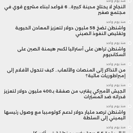
منذ يوم واحد
النجاح لا يحتاج مدينة كبيرة.. 6 قواعد لبناء مشروع قوي في
مجتمع صغير
منذ يوم واحد
واشنطن تضخ 58 مليون دولار لتعزيز المعادن الحيوية
وتقليص النفوذ الصيني
منذ يوم واحد
واشنطن تراهن على أستراليا لكسر هيمنة الصين على
السكانديوم
منذ يوم واحد
من التذاكر إلى المنصات والألعاب.. كيف تتحول الأفلام إلى
إمبراطوريات مالية؟
منذ يوم واحد
الجيش الأميركي يقترب من صفقة بـ400 مليون دولار لتعزيز
قدراته ضد المسيّرات
منذ يوم واحد
واشنطن ترصد مليار دولار لدعم كولومبيا مع وصول رئيسها
اليميني إلى السلطة
منذ يوم واحد