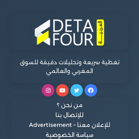
تغطية سريعة وتحليلات دقيقة للسوق
المغربي والعالمي
فيسبوك
تويتر
يوتيوب
انستقرام
من نحن ؟
للإتصال بنا
للإعلان معنا – Advertisement
سياسة الخصوصية