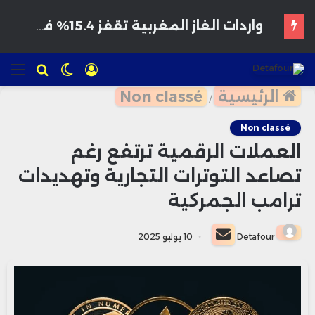
هواتف مخترقة تغزو الأسواق المغربية بأسعار مغرية وتحذيرات من برمجيات تجسس
تسجيل
الوضع
للبحث
الق
الدخول
المظلم
الرئيسية
Non classé
/
Non classé
العملات الرقمية ترتفع رغم
تصاعد التوترات التجارية وتهديدات
ترامب الجمركية
أرسل
Detafour
10 يوليو 2025
بريدا
إلكترونيا