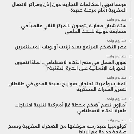
فرنسا تنهي المكالمات التجارية دون إذن ومراكز الاتصال
المغربية أمام مرحلة جديدة
منذ يوم واحد
ستة شبان مغاربة يتوجون بالمركز الثاني عالمياً في
مسابقة دولية للبحث العلمي
منذ يوم واحد
عصر التضخم المرتفع يعيد ترتيب أولويات المستثمرين
منذ يوم واحد
سوق العمل في عصر الذكاء الاصطناعي.. لماذا تتفوق
المهارات الإنسانية على الخبرة التقنية؟
منذ يوم واحد
المغرب وأمريكا تختبران صواريخ بعيدة المدى في طانطان
لتعزيز القدرات العسكرية
منذ يوم واحد
أمازون تدعم أضخم محطة غاز أميركية لتلبية احتياجات
طفرة الذكاء الاصطناعي
منذ يوم واحد
كولومبيا تعيد رسم موقفها من الصحراء المغربية وتفتح
صفحة جديدة مع الرباط