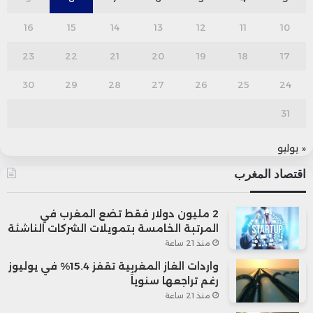
16
15
14
13
12
11
10
23
22
21
20
19
18
17
30
29
28
27
26
25
24
31
« يوليو
اقتصاد المغرب
2 مليون دولار فقط تضع المغرب في
المرتبة الخامسة بتمويلات الشركات الناشئة
منذ 21 ساعة
واردات الغاز المغربية تقفز 15.4% في يوليوز
رغم تراجعها سنوياً
منذ 21 ساعة