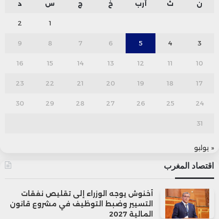
ن
ث
أرب
خ
ج
س
د
2
1
9
8
7
6
5
4
3
16
15
14
13
12
11
10
23
22
21
20
19
18
17
30
29
28
27
26
25
24
31
« يوليو
اقتصاد المغرب
أخنوش يوجه الوزراء إلى تقليص نفقات
التسيير وضبط التوظيف في مشروع قانون
المالية 2027