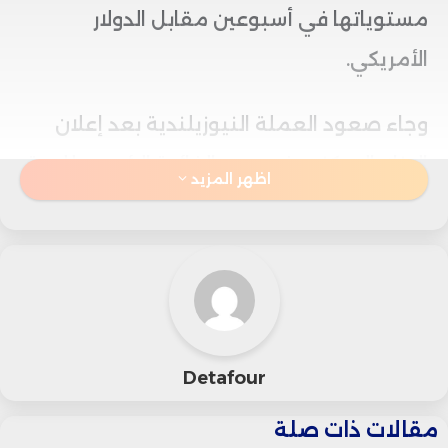
مستوياتها في أسبوعين مقابل الدولار
الأمريكي.
وجاء صعود العملة النيوزيلندية بعد إعلان
البنك المركزي رفع سعر الفائدة الرئيسي للمرة
اظهر المزيد
الأولى منذ ثلاث سنوات، مع إشارته إلى أن
المرحلة المقبلة قد تتطلب مزيداً من التشديد
النقدي، لكن بوتيرة ستظل مرتبطة بتطورات
البيانات الاقتصادية، ومسار التضخم، ومدى
قوة النشاط الاقتصادي.
Detafour
مقالات ذات صلة
وأوضح الاحتياطي النيوزيلندي أن قراراته