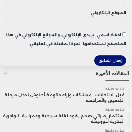
أكتوبر 2025، وذلك بما يتماشى مع توقعات
غالبية المتعاملين، ليكون أول رفع للفائدة منذ
الموقع الإلكتروني
مايو 2023.
احفظ اسمي، بريدي الإلكتروني، والموقع الإلكتروني في هذا
ويعكس القرار تحولاً في توجهات السياسة
المتصفح لاستخدامها المرة المقبلة في تعليقي.
النقدية النيوزيلندية، مع محاولة البنك تحقيق
توازن بين دعم استقرار الأسعار والحفاظ على
المقالات الأخيرة
زخم الاقتصاد، في وقت تراقب فيه الأسواق
العالمية إشارات البنوك المركزية الكبرى بشأن
منذ 42 دقيقة
قبل الانتخابات.. ممتلكات وزراء حكومة أخنوش تدخل مرحلة
التدقيق والمراجعة
مستقبل أسعار الفائدة.
منذ 48 دقيقة
استثمار إماراتي ضخم يقود نقلة سياحية وعمرانية بالواجهة
البحرية لبوزنيقة
منذ 59 دقيقة