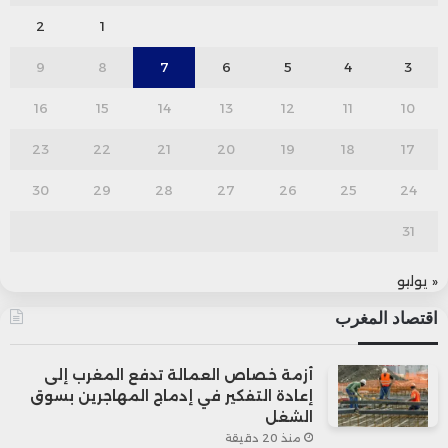
2
1
9
8
7
6
5
4
3
16
15
14
13
12
11
10
23
22
21
20
19
18
17
30
29
28
27
26
25
24
31
« يوليو
اقتصاد المغرب
أزمة خصاص العمالة تدفع المغرب إلى
إعادة التفكير في إدماج المهاجرين بسوق
الشغل
منذ 20 دقيقة