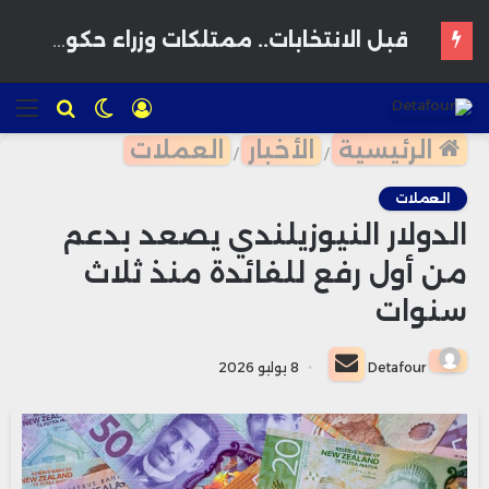
استثمار إماراتي ضخم يقود نقلة سياحية وعمرانية بالواجهة البحرية لبوزنيقة
تسجيل
الوضع
للبحث
الق
الدخول
المظلم
الرئيسية
الأخبار
العملات
/
/
العملات
الدولار النيوزيلندي يصعد بدعم
من أول رفع للفائدة منذ ثلاث
سنوات
أرسل
Detafour
8 يوليو 2026
بريدا
إلكترونيا