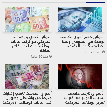
المستقبلية ستأخذ في الاعتبار أداء الأسعار
والضغوط التضخمية، إلى جانب مؤشرات النمو،
مؤكداً أن حجم وتوقيت أي زيادات إضافية في
أسعار الفائدة سيعتمدان على الظروف
الدولار يحقق أقوى مكاسب
الدولار الكندي يتراجع أمام
يومية في أسبوعين وسط
الأمريكي مع ترقب بيانات
الاقتصادية خلال الفترة المقبلة.
تصاعد مخاوف التضخم
الوظائف وتصاعد مخاطر
الطاقة
منذ 16 ساعة
منذ 20 ساعة
وعلى مستوى التداولات، ارتفع الدولار
النيوزيلندي أمام نظيره الأمريكي بنسبة 0.5%
ليصل إلى مستوى 0.5707 دولار، مقارنة بسعر
افتتاح بلغ 0.5678 دولار، بعدما سجل أدنى
الأسواق تترقب عاصفة
أسواق العملات تترقب إشارات
مستوى خلال الجلسة عند 0.5673 دولار.
تقلبات للدولار مع اقتراب
جديدة من واشنطن وطهران
تقرير الوظائف الأمريكية
قبل بيانات الوظائف الأمريكية