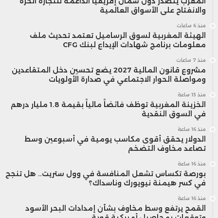
المغرب يتصدر دول شمال إفريقيا الداعمة للتجارة الحرة
والانفتاح على الأسواق العالمية
منذ 6 ساعات
الهيئة المغربية لسوق الرساميل تعتمد تحديث ملف
معلومات برنامج شهادات الإيداع لبنك CFG
منذ 7 ساعات
مشروع قانون المالية 2027 يضع تحسين دخل المتقاعدين
ومواصلة الحوار الاجتماعي في صدارة الأولويات
منذ 13 ساعة
الخزينة المغربية توظف فائضاً مالياً بقيمة 1.8 مليار درهم
في السوق النقدية
منذ 16 ساعة
الدولار يحقق أقوى مكاسب يومية في أسبوعين وسط
تصاعد مخاوف التضخم
منذ 16 ساعة
بورصة تكساس تشعل المنافسة في وول ستريت.. هل تنجح
في كسر هيمنة نيويورك وناسداك؟
منذ 16 ساعة
القمح يرتفع وسط مخاوف بشأن إمدادات البحر الأسود
وتوقعات بمحاصيل أمريكية قوية