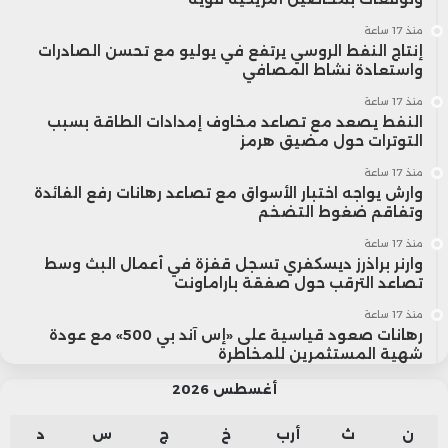
منذ 17 ساعة
إنتاج النفط الروسي يرتفع في يوليو مع تحسن الصادرات
واستعادة نشاط المصافي
منذ 17 ساعة
النفط يصعد مع تصاعد مخاوف إمدادات الطاقة بسبب
التوترات حول مضيق هرمز
منذ 17 ساعة
وارش يواجه اختبار الأسواق مع تصاعد رهانات رفع الفائدة
وتفاقم ضغوط التضخم
منذ 17 ساعة
وارنر براذرز ديسكفري تسجل قفزة في أعمال البث وسط
تصاعد الترقب حول صفقة باراماونت
منذ 17 ساعة
رهانات صعود قياسية على «إس آند بي 500» مع عودة
شهية المستثمرين للمخاطرة
أغسطس 2026
ن
ث
أرب
خ
ج
س
د