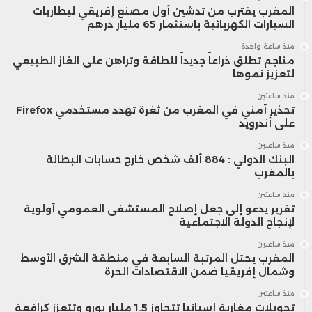
المغرب يقترب من تدشين أول مصنع إفريقي لبطاريات
السيارات الكهربائية باستثمار 65 مليار درهم
منذ ساعة واحدة
مناجم تطلق ذراعاً جديداً للطاقة وتراهن على الغاز الطبيعي
لتعزيز نموها
منذ ساعتين
تحذير أمني في المغرب من ثغرة تهدد مستخدمي Firefox
على أندرويد
منذ ساعتين
البنك الدولي : 884 ألف شخص خارج حسابات البطالة
بالمغرب
منذ ساعتين
تقرير يدعو إلى جعل إصلاح المستشفى العمومي أولوية
لإنجاح الدولة الاجتماعية
منذ ساعتين
المغرب يحتل المرتبة السابعة في منطقة الشرق الأوسط
وشمال إفريقيا ضمن الاقتصادات الحرة
منذ ساعتين
تحويلات مغاربة إسبانيا تتجاوز 1.5 مليار يورو وتتعزز كرافعة