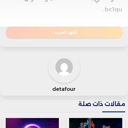
bc1qu.
وأشار حساب تحليل Arkham إلى أنه حتى
اظهر المزيد
الآن، قامت الحكومة الألمانية بتحويل ما
مجموعه 5848 بيتكوين ( ما يقدر بحوالي
330.00 مليون دولار) إلى صانعي السوق
والبورصات الرقمية المختلفة، وأن ألمانيا لا
تزال تحتفط بحوالي 3846 بيتكوين الآن (تقدر
detafour
بحوالي 221.36 مليون دولار) وبما نسبته
مقالات ذات صلة
7.7% فقط من عملة البيتكوين التي تم
الاستيلاء عليه من موقع القرصنة الشهير