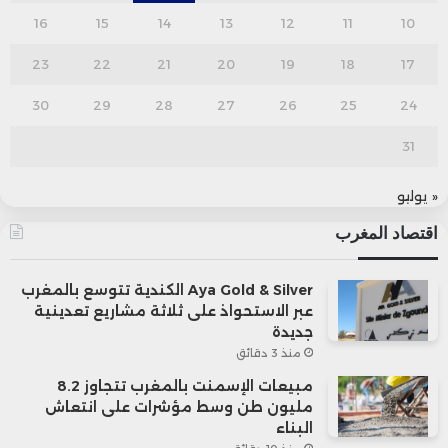
16
15
14
13
12
11
10
23
22
21
20
19
18
17
30
29
28
27
26
25
24
31
« يوليو
اقتصاد المغرب
Aya Gold & Silver الكندية تتوسع بالمغرب
عبر الاستحواذ على ثلاثة مشاريع تعدينية
جديدة
منذ 3 دقائق
مبيعات الإسمنت بالمغرب تتجاوز 8.2
مليون طن وسط مؤشرات على انتعاش
البناء