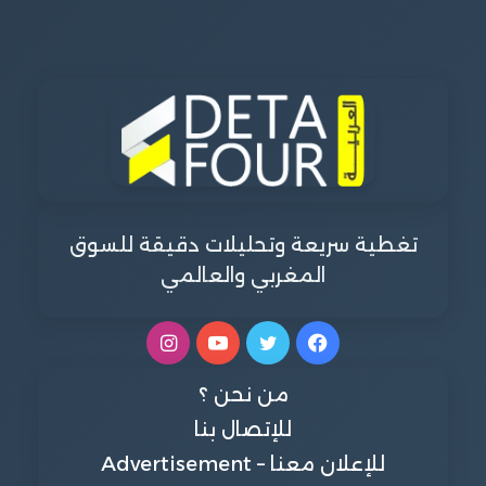
تغطية سريعة وتحليلات دقيقة للسوق
المغربي والعالمي
فيسبوك
تويتر
يوتيوب
انستقرام
من نحن ؟
للإتصال بنا
للإعلان معنا – Advertisement