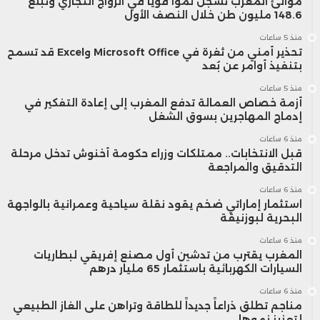
موانئ المغرب تسجل نمواً قوياً في الرواج التجاري وتبلغ
148.6 مليون طن خلال النصف الأول
منذ 5 ساعات
تحذير أمني من ثغرة في Microsoft Office وExcel قد تسمح
بتنفيذ أوامر عن بُعد
منذ 5 ساعات
أزمة خصاص العمالة تدفع المغرب إلى إعادة التفكير في
إدماج المهاجرين بسوق الشغل
منذ 6 ساعات
قبل الانتخابات.. ممتلكات وزراء حكومة أخنوش تدخل مرحلة
التدقيق والمراجعة
منذ 6 ساعات
استثمار إماراتي ضخم يقود نقلة سياحية وعمرانية بالواجهة
البحرية لبوزنيقة
منذ 6 ساعات
المغرب يقترب من تدشين أول مصنع إفريقي لبطاريات
السيارات الكهربائية باستثمار 65 مليار درهم
منذ 6 ساعات
مناجم تطلق ذراعاً جديداً للطاقة وتراهن على الغاز الطبيعي
لتعزيز نموها