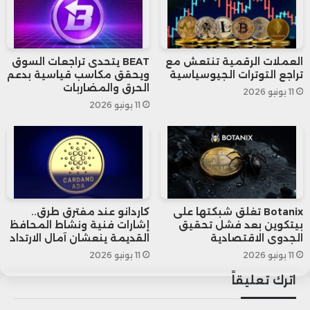
Movie2k.
وتجدر الإشارة إلى أنه منذ أسابيع وحتى
العملات الرقمية تنتعش مع
BEAT يتحدى تراجعات السوق
تراجع التوترات الجيوسياسية
ويحقق مكاسب قياسية بدعم
اليوم، تقوم الحكومة الألمانية بعمليات بيع
الحرق والمضاربات
11 يونيو 2026
لعملة البتكوين بقيمة مئات الملايين من
11 يونيو 2026
الدولارات، وكانت هذه العمليات البيعية
عاملا رئيسيا وراء عمليات البيع المكثفة
للعملة المشفرة وما تكبدته من تراجع حاد
Botanix تغلق شبكتها على
كاردانو عند مفترق طرق..
في قيمتها.
بيتكوين بعد فشل تحقيق
إشارات فنية ونشاط المحافظ
الجدوى الاقتصادية
القديمة ينعشان آمال الارتداد
11 يونيو 2026
11 يونيو 2026
اترك تعليقاً