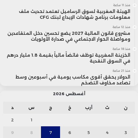
منذ 11 ساعة
الهيئة المغربية لسوق الرساميل تعتمد تحديث ملف
معلومات برنامج شهادات الإيداع لبنك CFG
منذ 12 ساعة
مشروع قانون المالية 2027 يضع تحسين دخل المتقاعدين
ومواصلة الحوار الاجتماعي في صدارة الأولويات
منذ 18 ساعة
الخزينة المغربية توظف فائضاً مالياً بقيمة 1.8 مليار درهم
في السوق النقدية
منذ 21 ساعة
الدولار يحقق أقوى مكاسب يومية في أسبوعين وسط
تصاعد مخاوف التضخم
أغسطس 2026
ن
ث
أرب
خ
ج
س
د
2
1
9
8
7
6
5
4
3