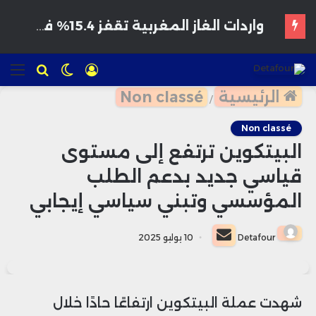
تسجيل
الوضع
للبحث
الق
الدخول
المظلم
الرئيسية
Non classé
/
Non classé
البيتكوين ترتفع إلى مستوى
قياسي جديد بدعم الطلب
المؤسسي وتبني سياسي إيجابي
أرسل
Detafour
10 يوليو 2025
بريدا
إلكترونيا
شهدت عملة البيتكوين ارتفاعًا حادًا خلال