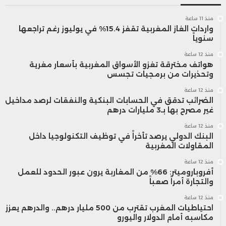
منذ 11 ساعة
واردات الغاز المغربية تقفز 15.4% في يوليوز رغم تراجعها
سنوياً
منذ 12 ساعة
هواتف مخترقة تغزو الأسواق المغربية بأسعار مغرية
وتحذيرات من برمجيات تجسس
منذ 12 ساعة
الضرائب تدقق في الحسابات البنكية والنفقات لرصد مداخيل
غير مصرح بها بـ3 مليارات درهم
منذ 12 ساعة
البنك الدولي يرصد تأخراً في توظيف التكنولوجيا داخل
المقاولات المغربية
منذ 12 ساعة
أفروباروميتر: 66% من المغاربة يرون عبور الحدود للعمل
والتجارة أمراً صعباً
منذ 12 ساعة
احتياطيات المغرب تقترب من 500 مليار درهم.. والدرهم يعزز
مكاسبه أمام الدولار واليورو