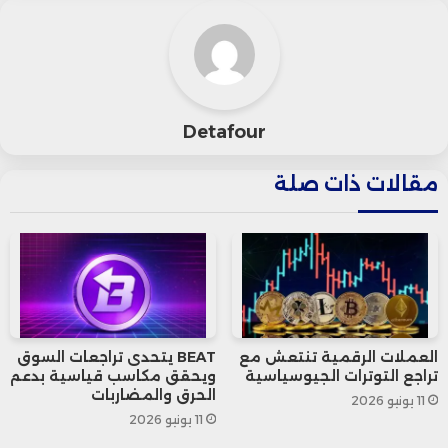
الرئيس الأمريكي دونالد ترامب توجّهًا أكثر
انفتاحًا تجاه قطاع العملات المشفرة، ما عزز
الثقة في مستقبل هذه الأصول.
Detafour
وامتد الزخم الإيجابي إلى العملات الأخرى، حيث
مقالات ذات صلة
ارتفعت الإيثريوم بنسبة 6.53% لتسجل
2,833.45 دولار، بينما صعدت الريبل بنسبة 5%
إلى 2.49 دولار، وفقًا لبيانات “كوين ماركت
كاب”.
العملات الرقمية تنتعش مع
BEAT يتحدى تراجعات السوق
تراجع التوترات الجيوسياسية
ويحقق مكاسب قياسية بدعم
الحرق والمضاربات
11 يونيو 2026
11 يونيو 2026