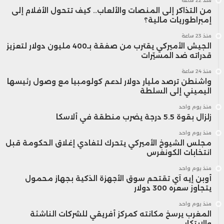
منذ 22 ساعة
من التذاكر إلى المنصات والألعاب.. كيف تتحول الأفلام إلى
إمبراطوريات مالية؟
منذ 23 ساعة
الجيش الأميركي يقترب من صفقة بـ400 مليون دولار لتعزيز
قدراته ضد المسيّرات
منذ 24 ساعة
واشنطن ترصد مليار دولار لدعم كولومبيا مع وصول رئيسها
اليميني إلى السلطة
منذ يوم واحد
زلزال بقوة 5.5 درجة يضرب منطقة في ألاسكا
منذ يوم واحد
مجلس الشيوخ الأميركي يتحرك لتفادي إغلاق الحكومة قبل
انتخابات الكونغرس
منذ يوم واحد
أوبن إيه آي تقتحم سوق الأجهزة الذكية بجهاز محمول
يتجاوز سعره 300 دولار
منذ يوم واحد
المغرب يرسخ مكانته كمركز أفريقي للشركات الناشئة
والابتكار