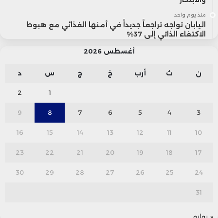
منذ يوم واحد
اليابان تواجه تراجعاً جديداً في أمنها الغذائي مع هبوط
الاكتفاء الذاتي إلى 37%
أغسطس 2026
ن
ث
أرب
خ
ج
س
د
2
1
9
8
7
6
5
4
3
16
15
14
13
12
11
10
23
22
21
20
19
18
17
30
29
28
27
26
25
24
31
« يوليو