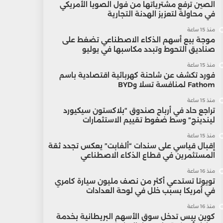
الصين ترفع مشترياتها من فول الصويا الأمريكي
في محاولة لتعزيز الهدنة التجارية
منذ 15 ساعة
موجة بيع أسهم الذكاء الاصطناعي تضغط على
صناديق التحوط وتبدد مكاسبها في يوليو
منذ 15 ساعة
فورد تكشف عن شاحنة كهربائية اقتصادية باسم
Fathom لمنافسة تسلا وBYD
منذ 15 ساعة
تراجع حاد في أرباح صندوق “بلاكستون سيكيورد
ليندينج” وسط ضغوط تقييم الاستثمارات
منذ 15 ساعة
إقبال قياسي على سندات “ألفابت” يعكس تجدد ثقة
المستثمرين في قطاع الذكاء الاصطناعي
منذ 16 ساعة
تويوتا تستدعي أكثر من نصف مليون سيارة كامري
في أمريكا بسبب خلل في لوحة العدادات
منذ 16 ساعة
كوين بيس تدخل سوق الأسهم البريطانية بخدمة