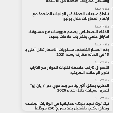
واشنطن مخزونات ضخمة من الأسلحة
منذ 16 ساعة
تباطؤ مبيعات الجملة في الولايات المتحدة مع
ارتفاع المخزونات خلال يونيو
منذ 17 ساعة
الذكاء الاصطناعي يصمم فيروسات غير مسبوقة..
اختراق علمي يفتح باب علاجات جديدة
منذ 17 ساعة
رغم انحسار التضخم.. مستويات الأسعار تظل أعلى بـ
15 في المائة مقارنة بسنة 2021
منذ 17 ساعة
الأسواق تترقب عاصفة تقلبات للدولار مع اقتراب
تقرير الوظائف الأمريكية
منذ 17 ساعة
المغرب يطلق أكبر برنامج ربط جوي مع “رايان إير”
لتعزيز السياحة خلال شتاء 2026
منذ 17 ساعة
تيك توك تعيد هيكلة عملياتها في الولايات المتحدة
وتغلق مكتب ناشفيل بعد تسريح 250 موظفاً