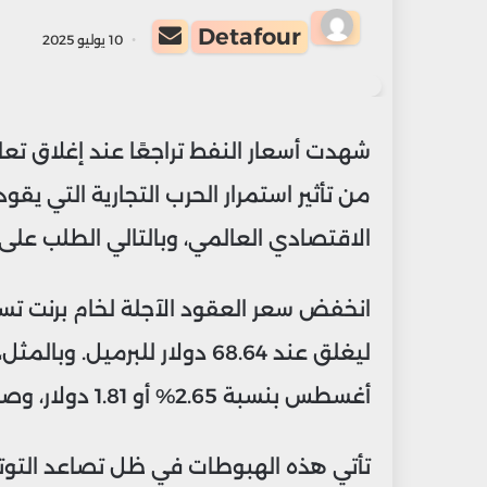
أرسل
Detafour
10 يوليو 2025
بريدا
إلكترونيا
شهدت أسعار النفط تراجعًا عند إغلاق 
من تأثير استمرار الحرب التجارية التي يقو
الاقتصادي العالمي، وبالتالي الطلب على
ليغلق عند 68.64 دولار للبرم
أغسطس بنسبة 2.65% أو 1.81 دولار، وصولًا إلى 66.57 دولار للبرميل.
تأتي هذه الهبوطات في ظل تصاعد التوترات