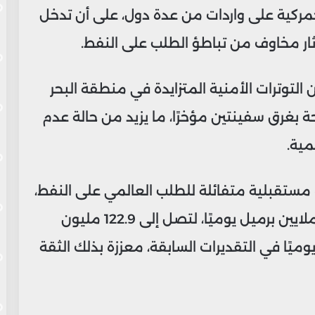
مركية على واردات من عدة دول، على أن تدخل
ار مخاوف من تباطؤ الطلب على النفط.
لتوترات الأمنية المتزايدة في منطقة البحر
ة بغرق سفينتين مؤخرًا، ما يزيد من حالة عدم
مية.
مستقبلية متفائلة للطلب العالمي على النفط،
حيث رفعت توقعاتها لعام 2050 بنحو 3 ملايين برميل يوميًا، لتصل إلى 122.9 مليون
ـ120.1 مليون برميل يوميًا في التقديرات السابقة، معززة بذلك الثقة