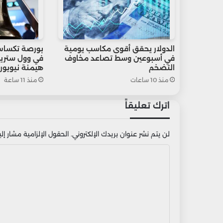
الدولار يحقق أقوى مكاسب يومية
بورصة تكساس
في أسبوعين وسط تصاعد مخاوف
في وول ستريت
التضخم
هيمنة نيويور
منذ 10 ساعات
منذ 11 ساعة
اترك تعليقاً
لن يتم نشر عنوان بريدك الإلكتروني.
الحقول الإلزامية مشار إليه
ا
ل
ت
ع
ل