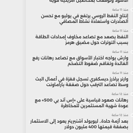
الأسود وتوقعات بمحاصيل أمريكية قوية
منذ 11 ساعة
إنتاج النفط الروسي يرتفع في يوليو مع تحسن
الصادرات واستعادة نشاط المصافي
منذ 11 ساعة
النفط يصعد مع تصاعد مخاوف إمدادات الطاقة
بسبب التوترات حول مضيق هرمز
منذ 11 ساعة
وارش يواجه اختبار الأسواق مع تصاعد رهانات رفع
الفائدة وتفاقم ضغوط التضخم
منذ 11 ساعة
وارنر براذرز ديسكفري تسجل قفزة في أعمال البث
وسط تصاعد الترقب حول صفقة باراماونت
منذ 12 ساعة
رهانات صعود قياسية على «إس آند بي 500» مع
عودة شهية المستثمرين للمخاطرة
منذ 12 ساعة
بعد أزمة حادة.. ليوبولد آشنبرينر يعود إلى الاستثمار
بصفقة قيمتها 400 مليون دولار