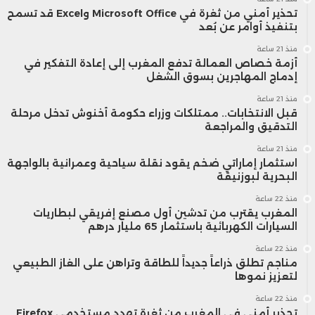
تحذير أمني من ثغرة في Microsoft Office وExcel قد تسمح
بتنفيذ أوامر عن بُعد
منذ 21 ساعة
أزمة خصاص العمالة تدفع المغرب إلى إعادة التفكير في
إدماج المهاجرين بسوق الشغل
منذ 21 ساعة
قبل الانتخابات.. ممتلكات وزراء حكومة أخنوش تدخل مرحلة
التدقيق والمراجعة
منذ 21 ساعة
استثمار إماراتي ضخم يقود نقلة سياحية وعمرانية بالواجهة
البحرية لبوزنيقة
منذ 22 ساعة
المغرب يقترب من تدشين أول مصنع إفريقي لبطاريات
السيارات الكهربائية باستثمار 65 مليار درهم
منذ 22 ساعة
مناجم تطلق ذراعاً جديداً للطاقة وتراهن على الغاز الطبيعي
لتعزيز نموها
منذ 22 ساعة
تحذير أمني في المغرب من ثغرة تهدد مستخدمي Firefox