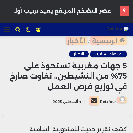
تسجيل
الوضع
للبحث
الق
الدخول
المظلم
الرئيسية
الأخبار
/
اقتصاد المغرب
الأخبار
5 جهات مغربية تستحوذ على
75% من النشيطين.. تفاوت صارخ
في توزيع فرص العمل
أرسل
Detafour
4 أغسطس 2025
بريدا
إلكترونيا
كشف تقرير حديث للمندوبية السامية