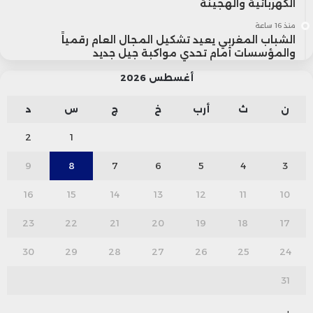
الكهربائية والهجينة
منذ 16 ساعة
الشباب المغربي يعيد تشكيل المجال العام رقمياً
والمؤسسات أمام تحدي مواكبة جيل جديد
أغسطس 2026
ن
ث
أرب
خ
ج
س
د
2
1
9
8
7
6
5
4
3
16
15
14
13
12
11
10
23
22
21
20
19
18
17
30
29
28
27
26
25
24
31