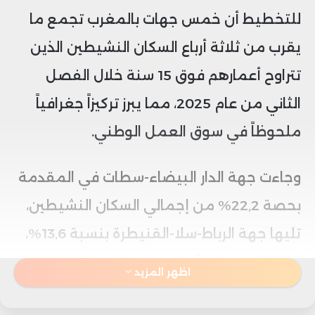
للتخطيط أن خمس جهات بالمغرب تجمع ما
يقرب من ثلاثة أرباع السكان النشيطين الذين
تتراوح أعمارهم فوق 15 سنة خلال الفصل
الثاني من عام 2025، مما يبرز تركيزاً جغرافياً
ملحوظاً في سوق العمل الوطني.
وجاءت جهة الدار البيضاء-سطات في المقدمة
بحصة 22,2% من إجمالي السكان النشيطين،
تليها جهة الرباط-سلا-القنيطرة بنسبة 13,6%،
ثم جهة مراكش-آسفي بـ13%، وجهة فاس-
اظهر المزيد
مكناس بـ11,8%، وأخيراً جهة طنجة-تطوان-