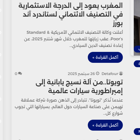
المغرب يعود إلى الدرجة الاستثمارية
في التصنيف الائتماني لستاندرد آند
بورز
أعلنت وكالة التصنيف الائتماني الأمريكية Standard &
Poor’s، عقب زيارتها للمغرب خلال شهر شتنبر 2025، عن
إعادة تصنيف الدين السيادي…
أكمل القراءة »
Detafour
26 سبتمبر 2025
0
تويوتا..من آلة نسيج يابانية إلى
إمبراطورية سيارات عالمية
عندما تُذكر “تويوتا”، تتبادر إلى الذهن صورة شركة عملاقة
تهيمن على صناعة السيارات حول العالم، بسياراتها التي تجوب
شوارع كل…
أكمل القراءة »