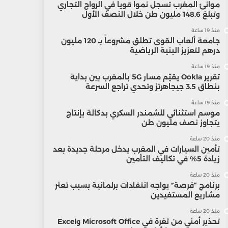
موانئ المغرب تسجل نمواً قوياً في الرواج التجاري
وتبلغ 148.6 مليون طن خلال النصف الأول
منذ 19 ساعة
جامعة ألعاب القوى تطلق مشروعاً بـ 120 مليون
درهم لتعزيز البنية الرياضية
منذ 19 ساعة
تقرير Ookla يقيّم مسار 5G بالمغرب بين بداية
بنطاق 3.5 جيجاهرتز وتحدي تراجع السرعة
منذ 19 ساعة
موسم استثنائي للشمندر السكري بدكالة بإنتاج
يتجاوز نصف مليون طن
منذ 20 ساعة
تأمين السيارات في المغرب يدخل مرحلة جديدة بعد
زيادة 5% في تكاليف التأمين
منذ 20 ساعة
برنامج “فرصة” يواجه انتقادات برلمانية بسبب تعثر
مشاريع المستفيدين
منذ 20 ساعة
تحذير أمني من ثغرة في Microsoft Office وExcel