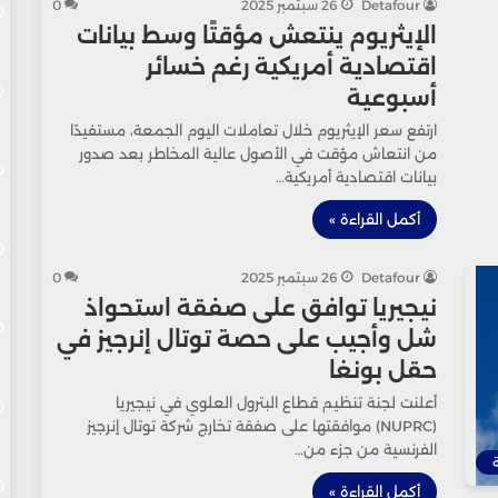
Detafour
26 سبتمبر 2025
0
الإيثريوم ينتعش مؤقتًا وسط بيانات
اقتصادية أمريكية رغم خسائر
أسبوعية
ارتفع سعر الإيثريوم خلال تعاملات اليوم الجمعة، مستفيدًا
من انتعاش مؤقت في الأصول عالية المخاطر بعد صدور
بيانات اقتصادية أمريكية…
أكمل القراءة »
Detafour
26 سبتمبر 2025
0
نيجيريا توافق على صفقة استحواذ
شل وأجيب على حصة توتال إنرجيز في
حقل بونغا
أعلنت لجنة تنظيم قطاع البترول العلوي في نيجيريا
(NUPRC) موافقتها على صفقة تخارج شركة توتال إنرجيز
الفرنسية من جزء من…
أكمل القراءة »