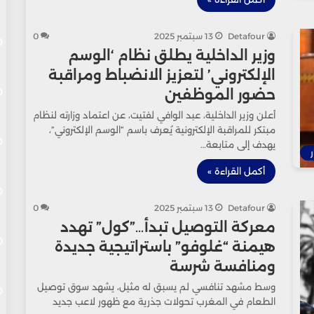
Detafour
13 سبتمبر 2025
0
وزير الداخلية يطلق نظام ‘الوسم
الإلكتروني’ لتعزيز الانضباط ومراقبة
حضور الموظفين
أعلن وزير الداخلية، عبد الوافي لفتيت، عن اعتماد وزارته لنظام
مبتكر للمراقبة الإلكترونية يُعرف باسم “الوسم الإلكتروني”،
يهدف إلى متابعة…
ر
أكمل القراءة »
Detafour
13 سبتمبر 2025
0
معركة التوصيل تبدأ…”كول” تهدد
هيمنة “غلوفو” باستراتيجية جديدة
ومنافسة شرسة
وسط مشهد تنافسي لم يسبق له مثيل، يشهد سوق توصيل
الطعام في المغرب تحولات جذرية مع ظهور لاعب جديد