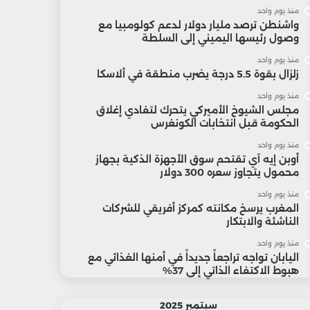
منذ يوم واحد
واشنطن ترصد مليار دولار لدعم كولومبيا مع
وصول رئيسها اليميني إلى السلطة
منذ يوم واحد
زلزال بقوة 5.5 درجة يضرب منطقة في ألاسكا
منذ يوم واحد
مجلس الشيوخ الأميركي يتحرك لتفادي إغلاق
الحكومة قبل انتخابات الكونغرس
منذ يوم واحد
أوبن إيه آي تقتحم سوق الأجهزة الذكية بجهاز
محمول يتجاوز سعره 300 دولار
منذ يوم واحد
المغرب يرسخ مكانته كمركز أفريقي للشركات
الناشئة والابتكار
منذ يوم واحد
اليابان تواجه تراجعاً جديداً في أمنها الغذائي مع
هبوط الاكتفاء الذاتي إلى 37%
سبتمبر 2025