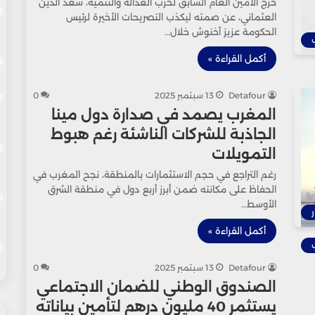
خرج الأمين العام السابق لحزب العدالة والتنمية، سعد الدين
العثماني، عن صمته ليكذب التصريحات الأخيرة لرئيس
الحكومة عزيز أخنوش خلال…
أكمل القراءة »
Detafour
13 سبتمبر 2025
0
المغرب يصمد في صدارة دول مينا
الجاذبة للشركات الناشئة رغم هبوط
التمويلات
رغم التراجع في حجم الاستثمارات بالمنطقة، نجح المغرب في
الحفاظ على مكانته ضمن أبرز أربع دول في منطقة الشرق
الأوسط…
ر
أكمل القراءة »
Detafour
13 سبتمبر 2025
0
الصندوق الوطني للضمان الاجتماعي
يستثمر 40 مليون درهم لتأمين بياناته