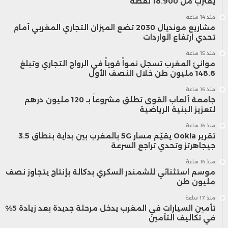
يقترب من 18.900 نقطة
منذ 14 ساعة
مشاريع مونديال 2030 تضع الميزان التجاري المغربي أمام
تحدي ارتفاع الواردات
منذ 15 ساعة
موانئ المغرب تسجل نمواً قوياً في الرواج التجاري وتبلغ
148.6 مليون طن خلال النصف الأول
منذ 16 ساعة
جامعة ألعاب القوى تطلق مشروعاً بـ 120 مليون درهم
لتعزيز البنية الرياضية
منذ 16 ساعة
تقرير Ookla يقيّم مسار 5G بالمغرب بين بداية بنطاق 3.5
جيجاهرتز وتحدي تراجع السرعة
منذ 16 ساعة
موسم استثنائي للشمندر السكري بدكالة بإنتاج يتجاوز نصف
مليون طن
منذ 17 ساعة
تأمين السيارات في المغرب يدخل مرحلة جديدة بعد زيادة 5%
في تكاليف التأمين