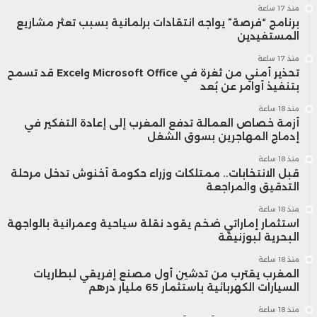
منذ 17 ساعة
برنامج “فرصة” يواجه انتقادات برلمانية بسبب تعثر مشاريع
المستفيدين
منذ 17 ساعة
تحذير أمني من ثغرة في Microsoft Office وExcel قد تسمح
بتنفيذ أوامر عن بُعد
منذ 18 ساعة
أزمة خصاص العمالة تدفع المغرب إلى إعادة التفكير في
إدماج المهاجرين بسوق الشغل
منذ 18 ساعة
قبل الانتخابات.. ممتلكات وزراء حكومة أخنوش تدخل مرحلة
التدقيق والمراجعة
منذ 18 ساعة
استثمار إماراتي ضخم يقود نقلة سياحية وعمرانية بالواجهة
البحرية لبوزنيقة
منذ 18 ساعة
المغرب يقترب من تدشين أول مصنع إفريقي لبطاريات
السيارات الكهربائية باستثمار 65 مليار درهم
منذ 18 ساعة