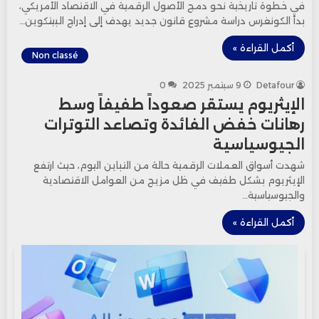
في خطوة تاريخية نحو دمج الأصول الرقمية في الاقتصاد الأمريكي،
بدأ الكونغرس دراسة مشروع قانون جديد يهدف إلى إدراج البيتكوين…
أكمل القراءة »
Non classé
Detafour
9 سبتمبر 2025
0
الإيثريوم يستقر صعوداً طفيفاً وسط
رهانات خفض الفائدة وتصاعد التوترات
الجيوسياسية
شهدت أسواق العملات الرقمية حالة من التباين اليوم، حيث ارتفع
الإيثريوم بشكل طفيف في ظل مزيج من العوامل الاقتصادية
والجيوسياسية…
أكمل القراءة »