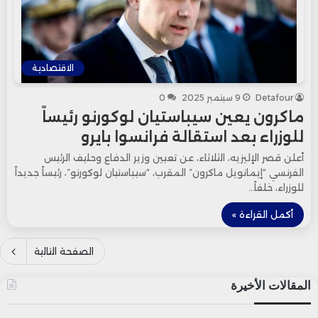
الاقتصادية
Detafour
9 سبتمبر 2025
0
ماكرون يعين سيباستيان لوكورنو رئيساً
للوزراء بعد استقالة فرانسوا بايرو
أعلن قصر الإليزيه، الثلاثاء، عن تعيين وزير الدفاع وحليف الرئيس
الفرنسي “إيمانويل ماكرون” المقرب، “سيباستيان لوكورنو”، رئيساً جديداً
للوزراء، خلفاً…
أكمل القراءة »
الصفحة التالية
المقالات الأخيرة