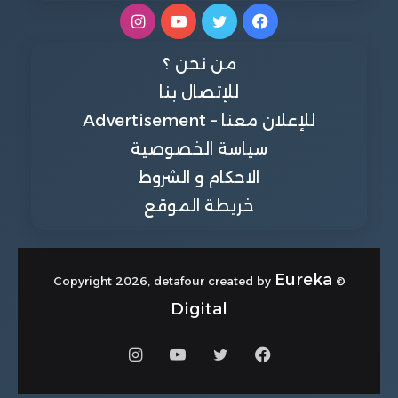
فيسبوك
تويتر
يوتيوب
انستقرام
من نحن ؟
للإتصال بنا
للإعلان معنا – Advertisement
سياسة الخصوصية
الاحكام و الشروط
خريطة الموقع
Eureka
© Copyright 2026, detafour created by
Digital
فيسبوك
تويتر
يوتيوب
انستقرام