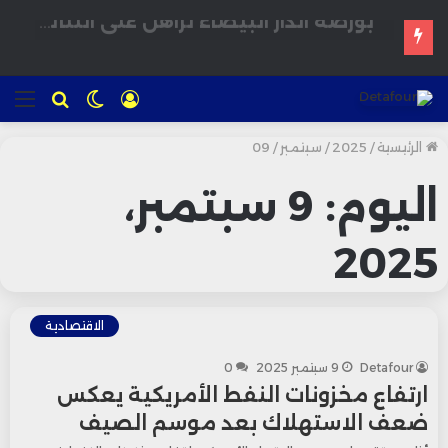
المغرب يدرس إقرار سن الرشد الرقمي لحماية القاصرين من مخاطر المنصات الاجتماعية
تسجيل
الوضع
للبحث
الق
الدخول
المظلم
الرئيسية
/
2025
/
سبتمبر
/
09
اليوم:
9 سبتمبر،
2025
الاقتصادية
Detafour
9 سبتمبر 2025
0
ارتفاع مخزونات النفط الأمريكية يعكس
ضعف الاستهلاك بعد موسم الصيف