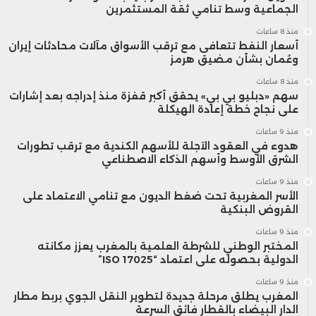
الجماعية وسط تنامي ثقة المستثمرين
منذ 8 ساعات
أسعار النفط تتعافى مع ترقب الأسواق مآلات محادثات إيران
وعُمان بشأن مضيق هرمز
منذ 8 ساعات
سهم «دبليو بي بي» يحقق أكبر قفزة منذ إدراجه بعد إشارات
على نجاح خطة إعادة الهيكلة
منذ 9 ساعات
هدوء في العقود الآجلة للأسهم الكندية مع ترقب تطورات
الشرق الأوسط وأسهم الذكاء الاصطناعي
منذ 9 ساعات
الأسر المغربية تحت ضغط الديون مع تنامي الاعتماد على
القروض البنكية
منذ 9 ساعات
المختبر الوطني للشرطة العلمية بالمغرب يعزز مكانته
الدولية بحصوله على اعتماد “ISO 17025”
منذ 9 ساعات
المغرب يطلق مرحلة جديدة لتطوير النقل الجوي بربط مطار
الدار البيضاء بالقطار فائق السرعة