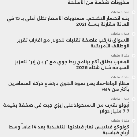
مخزونات ضخمة من الأسلحة
منذ 5 ساعات
رغم انحسار التضخم.. مستويات الأسعار تظل أعلى بـ 15 في
المائة مقارنة بسنة 2021
منذ 5 ساعات
الأسواق تترقب عاصفة تقلبات للدولار مع اقتراب تقرير
الوظائف الأمريكية
منذ 5 ساعات
المغرب يطلق أكبر برنامج ربط جوي مع “رايان إير” لتعزيز
السياحة خلال شتاء 2026
منذ 6 ساعات
مطار الرباط-سلا يعزز نموه الجوي بارتفاع حركة المسافرين
بأكثر من 14%
منذ 6 ساعات
أبولو تقترب من الاستحواذ على إيزي جيت في صفقة بقيمة
7.7 مليار دولار
منذ 6 ساعات
كونوكو فيليبس تغيّر قيادتها التنفيذية بعد 14 عاماً وسط
أرباح قياسية