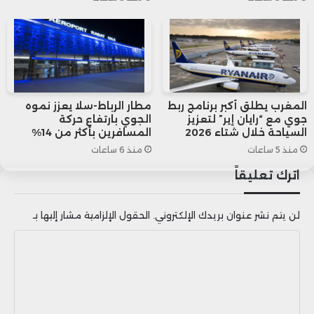
تعميق التحقيق.
وفي ختام مداخلته، حذر حموني من أن هذه
القضية لا تمس فقط المال العام، بل تضرب
المغرب يطلق أكبر برنامج ربط
مطار الرباط-سلا يعزز نموه
في عمق ثقة المواطنين في مؤسسات الدولة،
جوي مع “رايان إير” لتعزيز
الجوي بارتفاع حركة
السياحة خلال شتاء 2026
المسافرين بأكثر من 14%
مشدداً على أن المحاسبة الجادة والمسؤولة
منذ 5 ساعات
منذ 6 ساعات
تظل المدخل الأساسي لتعزيز الشفافية
اترك تعليقاً
ومكافحة الفساد المرتبط بتوزيع الدعم
لن يتم نشر عنوان بريدك الإلكتروني.
الحقول الإلزامية مشار إليها بـ
العمومي.
ا
ل
ت
ع