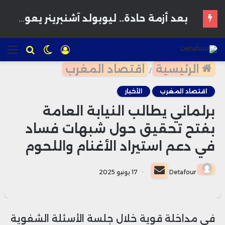
تسجيل
الوضع
للبحث
الق
الدخول
المظلم
الرئيسية
اقتصاد المغرب
/
اقتصاد المغرب
الأخبار
برلماني يطالب النيابة العامة
بفتح تحقيق حول شبهات فساد
في دعم استيراد الأغنام واللحوم
أرسل
Detafour
17 يونيو 2025
بريدا
إلكترونيا
في مداخلة قوية خلال جلسة الأسئلة الشفوية