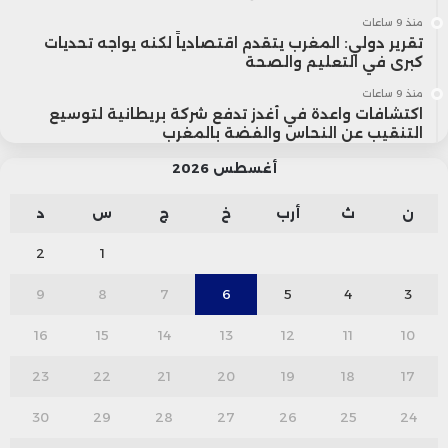
منذ 9 ساعات
تقرير دولي: المغرب يتقدم اقتصادياً لكنه يواجه تحديات
كبرى في التعليم والصحة
منذ 9 ساعات
اكتشافات واعدة في أغدز تدفع شركة بريطانية لتوسيع
التنقيب عن النحاس والفضة بالمغرب
أغسطس 2026
ن
ث
أرب
خ
ج
س
د
2
1
9
8
7
6
5
4
3
16
15
14
13
12
11
10
23
22
21
20
19
18
17
30
29
28
27
26
25
24