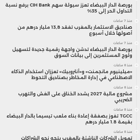
بورصة الدار البيضاء تعزز سيولة سهم CIH Bank برفع نسبة
التداول الحر إلى 35%
منذ 7 ساعات
صناديق الاستثمار بالمغرب تفقد 13,8 مليار درهم من
أصولها خلال أسبوع
منذ 7 ساعات
بورصة الدار البيضاء تدشن واجهة رقمية جديدة لتسهيل
ولوج المستثمرين إلى بيانات السوق
منذ 8 ساعات
«ميلينيوم مانجمنت» و«أنثروبيك» تعززان استخدام الذكاء
الاصطناعي في إدارة المخاطر بصناديق التحوط
منذ 8 ساعات
مشروع مالية 2027 يشدد الخناق على الغش والتهرب
الضريبي
منذ 8 ساعات
TGCC تفوز بصفقة إعادة بناء ملعب تيسيما بالدار البيضاء
بقيمة 1.8 مليار درهم
منذ 8 ساعات
تمويل الشركات الناشئة بالمغرب يتجه نحو الشراكات