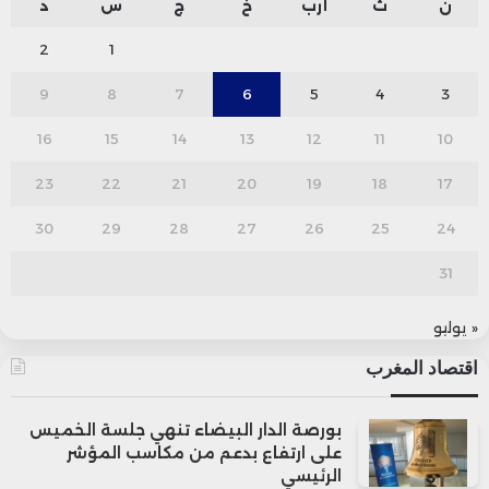
ن
ث
أرب
خ
ج
س
د
2
1
9
8
7
6
5
4
3
16
15
14
13
12
11
10
23
22
21
20
19
18
17
30
29
28
27
26
25
24
31
« يوليو
اقتصاد المغرب
بورصة الدار البيضاء تنهي جلسة الخميس
على ارتفاع بدعم من مكاسب المؤشر
الرئيسي