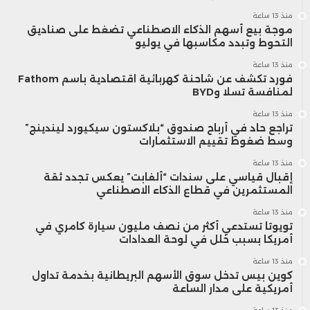
منذ 13 ساعة
موجة بيع أسهم الذكاء الاصطناعي تضغط على صناديق
التحوط وتبدد مكاسبها في يوليو
منذ 13 ساعة
فورد تكشف عن شاحنة كهربائية اقتصادية باسم Fathom
لمنافسة تسلا وBYD
منذ 13 ساعة
تراجع حاد في أرباح صندوق “بلاكستون سيكيورد ليندينج”
وسط ضغوط تقييم الاستثمارات
منذ 13 ساعة
إقبال قياسي على سندات “ألفابت” يعكس تجدد ثقة
المستثمرين في قطاع الذكاء الاصطناعي
منذ 13 ساعة
تويوتا تستدعي أكثر من نصف مليون سيارة كامري في
أمريكا بسبب خلل في لوحة العدادات
منذ 13 ساعة
كوين بيس تدخل سوق الأسهم البريطانية بخدمة تداول
أمريكية على مدار الساعة