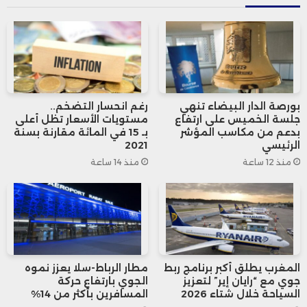
وأضاف البيان أن المكتب الوطني المغربي
للسياحة سيعتمد بشكل خاص على الترويج
عبر القنوات الرقمية، ولاسيما على شبكات
بورصة الدار البيضاء تنهي
رغم انحسار التضخم..
التواصل الاجتماعي بمشاركة أربعة من
جلسة الخميس على ارتفاع
مستويات الأسعار تظل أعلى
بدعم من مكاسب المؤشر
بـ 15 في المائة مقارنة بسنة
المشاهير والمؤثرين: سامية أقريو، أسامة
الرئيسي
2021
منذ 12 ساعة
منذ 14 ساعة
رمزي، رشيد كودي، وزينب عبيد. وستشمل
الحملة أيضًا الإعلانات الحضرية في الوجهات
الرئيسية التي تمر منها قطارات المكتب
الوطني للسكك الحديدية، بالإضافة إلى
المغرب يطلق أكبر برنامج ربط
مطار الرباط-سلا يعزز نموه
الوسائط الإعلامية الإلكترونية الوطنية.
جوي مع “رايان إير” لتعزيز
الجوي بارتفاع حركة
السياحة خلال شتاء 2026
المسافرين بأكثر من 14%