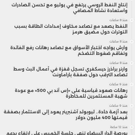
إنتاج النفط الروسي يرتفع في يوليو مع تحسن الصادرات
واستعادة نشاط المصافي
منذ 8 ساعات
النفط يصعد مع تصاعد مخاوف إمدادات الطاقة بسبب
التوترات حول مضيق هرمز
منذ 8 ساعات
وارش يواجه اختبار الأسواق مع تصاعد رهانات رفع الفائدة
وتفاقم ضغوط التضخم
منذ 8 ساعات
وارنر براذرز ديسكفري تسجل قفزة في أعمال البث وسط
تصاعد الترقب حول صفقة باراماونت
منذ 9 ساعات
رهانات صعود قياسية على «إس آند بي 500» مع عودة
شهية المستثمرين للمخاطرة
منذ 9 ساعات
بعد أزمة حادة.. ليوبولد آشنبرينر يعود إلى الاستثمار بصفقة
قيمتها 400 مليون دولار
منذ 12 ساعة
بورصة الدار البيضاء تنهي جلسة الخميس على ارتفاع بدعم