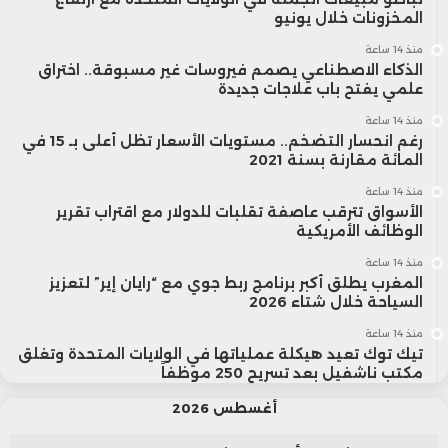
المخزونات خلال يونيو
منذ 14 ساعة
الذكاء الاصطناعي يصمم فيروسات غير مسبوقة.. اختراق
علمي يفتح باب علاجات جديدة
منذ 14 ساعة
رغم انحسار التضخم.. مستويات الأسعار تظل أعلى بـ 15 في
المائة مقارنة بسنة 2021
منذ 14 ساعة
الأسواق تترقب عاصفة تقلبات للدولار مع اقتراب تقرير
الوظائف الأمريكية
منذ 14 ساعة
المغرب يطلق أكبر برنامج ربط جوي مع “رايان إير” لتعزيز
السياحة خلال شتاء 2026
منذ 14 ساعة
تيك توك تعيد هيكلة عملياتها في الولايات المتحدة وتغلق
مكتب ناشفيل بعد تسريح 250 موظفاً
أغسطس 2026