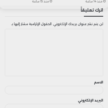
منذ 14 ساعة
منذ 15 ساعة
إلى جانب هذه الحملة الترويجية، أطلق
اترك تعليقاً
الشريكان بطاقة تحمل شعار “يلا موروكو”
لن يتم نشر عنوان بريدك الإلكتروني.
الحقول الإلزامية مشار إليها بـ
التي تقدم تخفيضا بنسبة 30% على جميع
ا
الأسفار على متن قطارات أطلس والبراق.
ل
ت
ع
ل
ي
ق
الاسم
البريد الإلكتروني