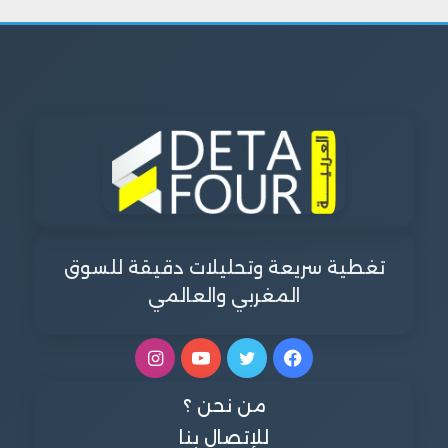
تغطية سريعة وتحليلات دقيقة للسوق
المغربي والعالمي
فيسبوك
تويتر
يوتيوب
انستقرام
من نحن ؟
للإتصال بنا