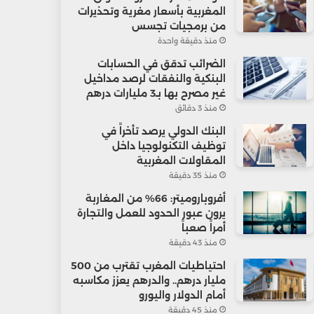
المغربية بأسعار مغرية وتحذيرات
من برمجيات تجسس
منذ دقيقة واحدة
الضرائب تدقق في الحسابات
البنكية والنفقات لرصد مداخيل
غير مصرح بها بـ3 مليارات درهم
منذ 3 دقائق
البنك الدولي يرصد تأخراً في
توظيف التكنولوجيا داخل
المقاولات المغربية
منذ 35 دقيقة
أفروباروميتر: 66% من المغاربة
يرون عبور الحدود للعمل والتجارة
أمراً صعباً
منذ 43 دقيقة
احتياطيات المغرب تقترب من 500
مليار درهم.. والدرهم يعزز مكاسبه
أمام الدولار واليورو
منذ 45 دقيقة