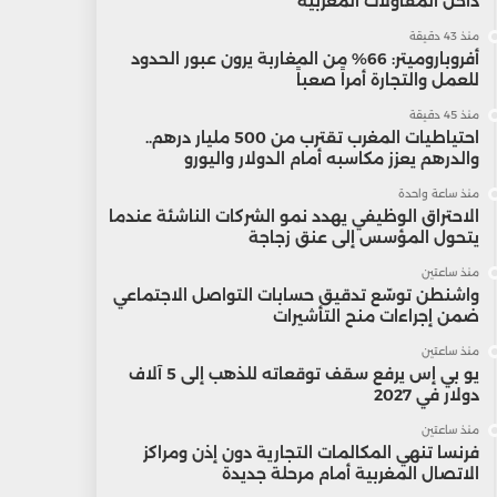
داخل المقاولات المغربية
منذ 43 دقيقة
أفروباروميتر: 66% من المغاربة يرون عبور الحدود
للعمل والتجارة أمراً صعباً
منذ 45 دقيقة
احتياطيات المغرب تقترب من 500 مليار درهم..
والدرهم يعزز مكاسبه أمام الدولار واليورو
منذ ساعة واحدة
الاحتراق الوظيفي يهدد نمو الشركات الناشئة عندما
يتحول المؤسس إلى عنق زجاجة
منذ ساعتين
واشنطن توسّع تدقيق حسابات التواصل الاجتماعي
ضمن إجراءات منح التأشيرات
منذ ساعتين
يو بي إس يرفع سقف توقعاته للذهب إلى 5 آلاف
دولار في 2027
منذ ساعتين
فرنسا تنهي المكالمات التجارية دون إذن ومراكز
الاتصال المغربية أمام مرحلة جديدة