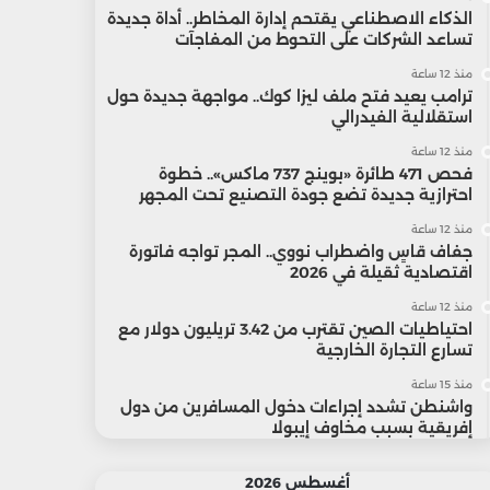
الذكاء الاصطناعي يقتحم إدارة المخاطر.. أداة جديدة
تساعد الشركات على التحوط من المفاجآت
منذ 12 ساعة
ترامب يعيد فتح ملف ليزا كوك.. مواجهة جديدة حول
استقلالية الفيدرالي
منذ 12 ساعة
فحص 471 طائرة «بوينج 737 ماكس».. خطوة
احترازية جديدة تضع جودة التصنيع تحت المجهر
منذ 12 ساعة
جفاف قاسٍ واضطراب نووي.. المجر تواجه فاتورة
اقتصادية ثقيلة في 2026
منذ 12 ساعة
احتياطيات الصين تقترب من 3.42 تريليون دولار مع
تسارع التجارة الخارجية
منذ 15 ساعة
واشنطن تشدد إجراءات دخول المسافرين من دول
إفريقية بسبب مخاوف إيبولا
أغسطس 2026