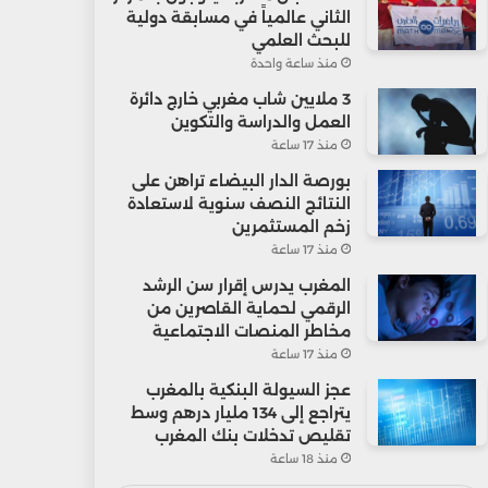
الثاني عالمياً في مسابقة دولية
للبحث العلمي
منذ ساعة واحدة
3 ملايين شاب مغربي خارج دائرة
العمل والدراسة والتكوين
منذ 17 ساعة
بورصة الدار البيضاء تراهن على
النتائج النصف سنوية لاستعادة
زخم المستثمرين
منذ 17 ساعة
المغرب يدرس إقرار سن الرشد
الرقمي لحماية القاصرين من
مخاطر المنصات الاجتماعية
منذ 17 ساعة
عجز السيولة البنكية بالمغرب
يتراجع إلى 134 مليار درهم وسط
تقليص تدخلات بنك المغرب
منذ 18 ساعة