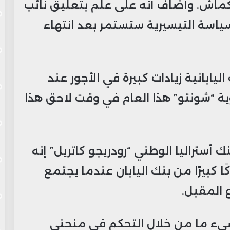
نكماش. وأضاف أنه على علم بتعليق نائب
لسياسة التيسيرية ستستمر بعد انتهاء
يابانية زيادات كبيرة في الأجور عند
ية “شونتو” هذا العام في وقت لاحق هذا
 أستراليا الوطني “رودريجو كاتريل” إنه
ا كبيرًا من بنك اليابان عندما يجتمع
 المقبل.
شيء ما من خلال التحكم في منحنى