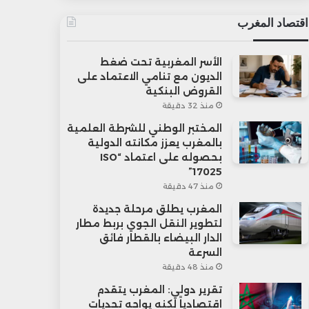
اقتصاد المغرب
الأسر المغربية تحت ضغط
الديون مع تنامي الاعتماد على
القروض البنكية
منذ 32 دقيقة
المختبر الوطني للشرطة العلمية
بالمغرب يعزز مكانته الدولية
بحصوله على اعتماد “ISO
17025”
منذ 47 دقيقة
المغرب يطلق مرحلة جديدة
لتطوير النقل الجوي بربط مطار
الدار البيضاء بالقطار فائق
السرعة
منذ 48 دقيقة
تقرير دولي: المغرب يتقدم
اقتصادياً لكنه يواجه تحديات