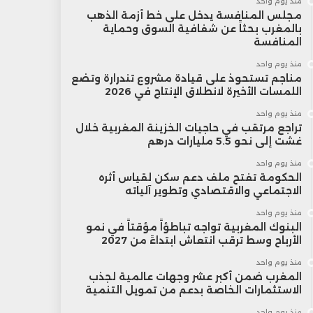
منذ يوم واحد
مجلس المنافسة يدخل على خط أزمة الذهب
بالمغرب بحثاً عن شفافية السوق وحماية
المنافسة
منذ يوم واحد
مناجم تستحوذ على قيادة مشروع تندرارة وتضع
اللمسات الأخيرة لانطلاق الإنتاج في 2026
منذ يوم واحد
تراجع مرتقب في حاجيات الخزينة المغربية خلال
غشت إلى نحو 5.5 مليارات درهم
منذ يوم واحد
الحكومة تفتح ملف دعم سكن لقياس أثره
الاجتماعي والاقتصادي وتطوير آلياته
منذ يوم واحد
البنوك المغربية تواجه تباطؤاً مؤقتاً في نمو
الأرباح وسط ترقب انتعاش ابتداءً من 2027
منذ يوم واحد
المغرب ضمن أكبر عشر وجهات عالمية لجذب
الاستثمارات الخاصة بدعم من تمويل التنمية
منذ يوم واحد