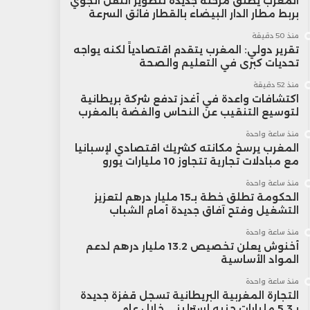
المغرب يطلق مرحلة جديدة لتطوير النقل الجوي
بربط مطار الدار البيضاء بالقطار فائق السرعة
منذ 50 دقيقة
تقرير دولي: المغرب يتقدم اقتصادياً لكنه يواجه
تحديات كبرى في التعليم والصحة
منذ 52 دقيقة
اكتشافات واعدة في أغدز تدفع شركة بريطانية
لتوسيع التنقيب عن النحاس والفضة بالمغرب
منذ ساعة واحدة
المغرب يرسخ مكانته كشريك اقتصادي لإسبانيا
مع مبادلات تجارية تتجاوز 10 مليارات يورو
منذ ساعة واحدة
الحكومة تطلق خطة بـ15 مليار درهم لتعزيز
التشغيل وفتح آفاق جديدة أمام الشباب
منذ ساعة واحدة
أخنوش يعلن تخصيص 13.2 مليار درهم لدعم
المواد الأساسية
منذ ساعة واحدة
التجارة المغربية البريطانية تسجل قفزة جديدة
بـ5.3 مليارات جنيه إسترليني خلال عام