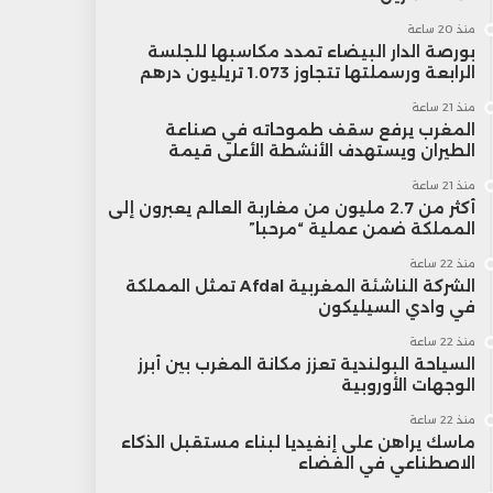
منذ 20 ساعة
بورصة الدار البيضاء تمدد مكاسبها للجلسة
الرابعة ورسملتها تتجاوز 1.073 تريليون درهم
منذ 21 ساعة
المغرب يرفع سقف طموحاته في صناعة
الطيران ويستهدف الأنشطة الأعلى قيمة
منذ 21 ساعة
أكثر من 2.7 مليون من مغاربة العالم يعبرون إلى
المملكة ضمن عملية “مرحبا”
منذ 22 ساعة
الشركة الناشئة المغربية Afdal تمثل المملكة
في وادي السيليكون
منذ 22 ساعة
السياحة البولندية تعزز مكانة المغرب بين أبرز
الوجهات الأوروبية
منذ 22 ساعة
ماسك يراهن على إنفيديا لبناء مستقبل الذكاء
الاصطناعي في الفضاء