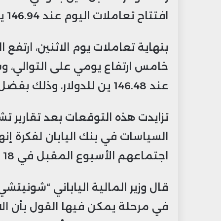
افتتاح تعاملات اليوم عند 146.94 ين، وسجل أدنى مستوى عند 146.62 ين.
خامس ارتفاع يومي على التوالي، 
عند 146.48 ين للدولار، وذلك بفضل التوقعات برفع أسعار الفائدة اليابانية.
تزايدت هذه التوقعات بعد تقارير ت
السياسات في بنك اليابان لفكرة إن
اجتماعهم الأسبوع المقبل في 18 و19 مارس.
قال وزير المالية الياباني “شونيتشي
في مرحلة يمكن فيها القول بأن الان